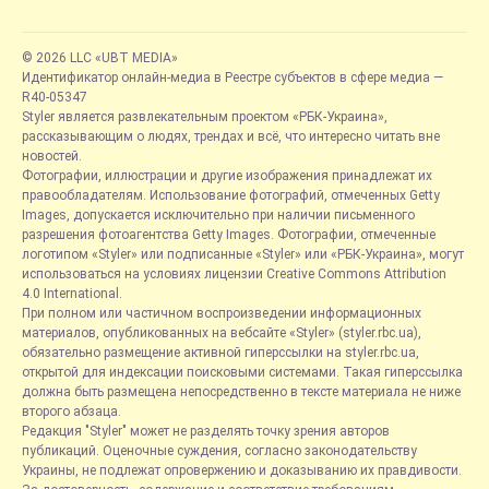
© 2026 LLC «UBT MEDIA»
Идентификатор онлайн-медиа в Реестре субъектов в сфере медиа —
R40-05347
Styler является развлекательным проектом «РБК-Украина»,
рассказывающим о людях, трендах и всё, что интересно читать вне
новостей.
Фотографии, иллюстрации и другие изображения принадлежат их
правообладателям. Использование фотографий, отмеченных Getty
Images, допускается исключительно при наличии письменного
разрешения фотоагентства Getty Images. Фотографии, отмеченные
логотипом «Styler» или подписанные «Styler» или «РБК-Украина», могут
использоваться на условиях лицензии Creative Commons Attribution
4.0 International.
При полном или частичном воспроизведении информационных
материалов, опубликованных на вебсайте «Styler» (styler.rbc.ua),
обязательно размещение активной гиперссылки на styler.rbc.ua,
открытой для индексации поисковыми системами. Такая гиперссылка
должна быть размещена непосредственно в тексте материала не ниже
второго абзаца.
Редакция "Styler" может не разделять точку зрения авторов
публикаций. Оценочные суждения, согласно законодательству
Украины, не подлежат опровержению и доказыванию их правдивости.