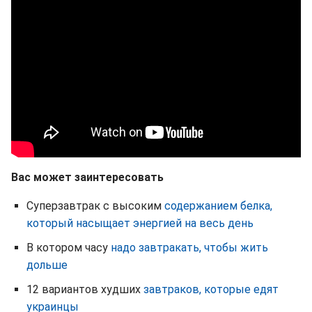
Вас может заинтересовать
Суперзавтрак с высоким
содержанием белка,
который насыщает энергией на весь день
В котором часу
надо завтракать, чтобы жить
дольше
12 вариантов худших
завтраков, которые едят
украинцы