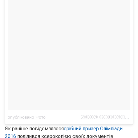
опубліковано Фото ⠀⠀⠀⠀⠀⠀⠀⠀⠀⠀⠀ⓏⒽⒶⓃ ⒷⒺⓁⒺⓃⒾⓊⓀ (@zhanbeleniuk)
Як раніше повідомлялося
срібний призер Олімпіади
2016
поділився ксерокопією своїх документів.