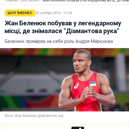
Главная
›
Шоу бизнес
›
Жан Беленюк побував у легендарному місці, де знім
ШОУ БИЗНЕС
28 ноября 2016 · 10:56
Жан Беленюк побував у легендарному
місці, де знімалася "Діамантова рука"
Беленюк приміряв на себе роль Андрія Миронова
Фото: Жан Беленюк (podrobnosti.ua)