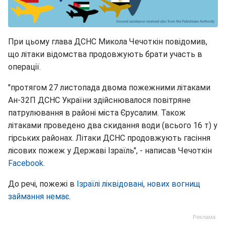
При цьому глава ДСНС Микола Чечоткін повідомив,
що літаки відомства продовжують брати участь в
операції.
"протягом 27 листопада двома пожежними літаками
Ан-32П ДСНС України здійснювалося повітряне
патрулювання в районі міста Єрусалим. Також
літаками проведено два скидання води (всього 16 т) у
гірських районах. Літаки ДСНС продовжують гасіння
лісових пожеж у Державі Ізраїль", - написав Чечоткін
Facebook
.
До речі, пожежі в
Ізраїлі ліквідовані, нових вогнищ
займання немає
.