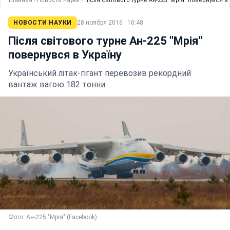
Главная
›
Новости науки
›
Після світового турне Ан-225 "Мрія" повернувся в 
НОВОСТИ НАУКИ
28 ноября 2016 · 10:48
Після світового турне Ан-225 "Мрія"
повернувся в Україну
Український літак-гігант перевозив рекордний
вантаж вагою 182 тонни
Фото: Ан-225 "Мрія" (Facebook)