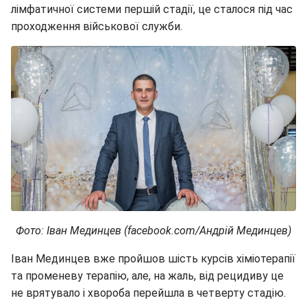
лімфатичної системи першій стадії, це сталося під час
проходження військової служби.
Фото: Іван Мединцев (facebook.com/Андрій Мединцев)
Іван Мединцев вже пройшов шість курсів хіміотерапії
та променеву терапію, але, на жаль, від рецидиву це
не врятувало і хвороба перейшла в четверту стадію.