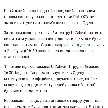
Російський актор Ільдар Тагіров, який є головним
героєм нового українського вистави DIALOGY, не
зможе виступити на прем'єрних показах в Одесі.
За інформацією прес-служби театру U!Zahvati, артиста
не пустили українські прикордонники. Це може бути
пов'язано з тим, що Україна
закрила в'їзд для чоловіків
з Росії у віці 16-60 років через введення воєнного
стану в країні.
"Як стало відомо команді U!Zahvati 1 грудня близько
16:00, Ільдара Тагірова не впустили в Одесу,
мотивуючи це в офіційних документах тим, що "не
можуть підтвердити мету перебування в Україні", -
йдеться в повідомленні.
Незважаючи на це, у театрі також стверджують, що
всі документи були подготовилены завчасно. До того