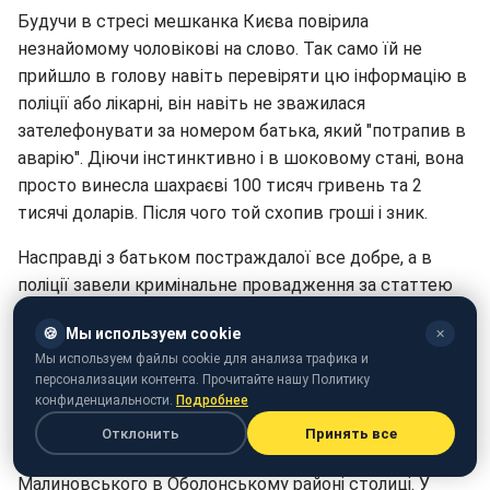
Будучи в стресі мешканка Києва повірила
незнайомому чоловікові на слово. Так само їй не
прийшло в голову навіть перевіряти цю інформацію в
поліції або лікарні, він навіть не зважилася
зателефонувати за номером батька, який "потрапив в
аварію". Діючи інстинктивно і в шоковому стані, вона
просто винесла шахраєві 100 тисяч гривень та 2
тисячі доларів. Після чого той схопив гроші і зник.
Насправді з батьком постраждалої все добре, а в
поліції завели кримінальне провадження за статтею
"шахрайство".
🍪
Мы используем cookie
✕
До речі, Styler раніше писав, як аферисти
розводять
Мы используем файлы cookie для анализа трафика и
персонализации контента. Прочитайте нашу Политику
українців напередодні свят
.
конфиденциальности.
Подробнее
Нагадаємо,
у Києві невідомий вистрелив у продавця з
Отклонить
Принять все
травматичної зброї.
Пригода сталася на вулиці
Малиновського в Оболонському районі столиці. У