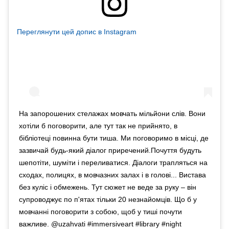
Переглянути цей допис в Instagram
На запорошених стелажах мовчать мільйони слів. Вони
хотіли б поговорити, але тут так не прийнято, в
бібліотеці повинна бути тиша. Ми поговоримо в місці, де
зазвичай будь-який діалог приречений.Почуття будуть
шепотіти, шуміти і переливатися. Діалоги трапляться на
сходах, полицях, в мовчазних залах і в голові... Вистава
без куліс і обмежень. Тут сюжет не веде за руку – він
супроводжує по п'ятах тільки 20 незнайомців. Що б у
мовчанні поговорити з собою, щоб у тиші почути
важливе. @uzahvati #immersiveart #library #night