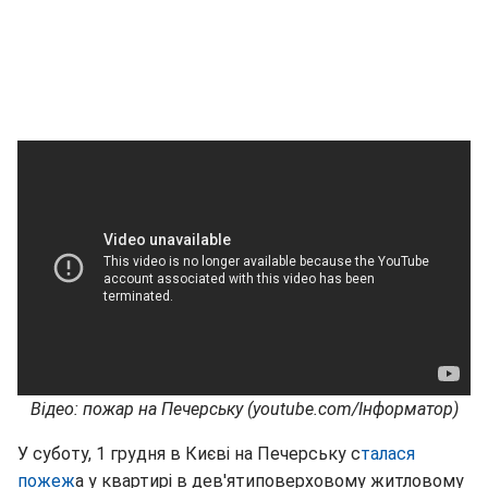
Вiдео: пожар на Печерську (youtube.com/Iнформатор)
У суботу, 1 грудня в Києві на Печерську с
талася
пожеж
а у квартирі в дев'ятиповерховому житловому