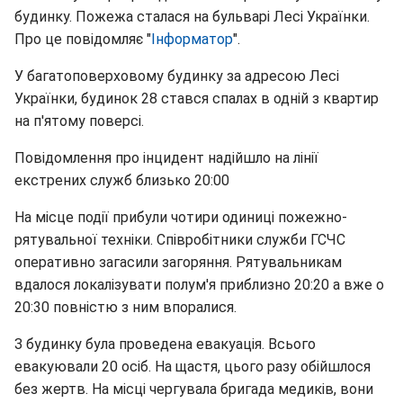
будинку. Пожежа сталася на бульварі Лесі Українки.
Про це повідомляє "
Інформатор
".
У багатоповерховому будинку за адресою Лесі
Українки, будинок 28 стався спалах в одній з квартир
на п'ятому поверсі.
Повідомлення про інцидент надійшло на лінії
екстрених служб близько 20:00
На місце події прибули чотири одиниці пожежно-
рятувальної техніки. Співробітники служби ГСЧС
оперативно загасили загоряння. Рятувальникам
вдалося локалізувати полум'я приблизно 20:20 а вже о
20:30 повністю з ним впоралися.
З будинку була проведена евакуація. Всього
евакуювали 20 осіб. На щастя, цього разу обійшлося
без жертв. На місці чергувала бригада медиків, вони