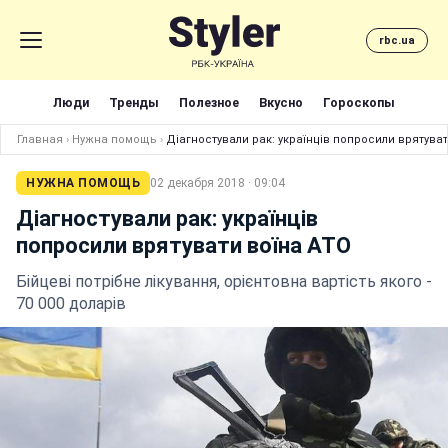
rbc.ua
Люди
Тренды
Полезное
Вкусно
Гороскопы
Главная
›
Нужна помощь
›
Діагностували рак: українців попросили врятуват
НУЖНА ПОМОЩЬ
02 декабря 2018 · 09:04
Діагностували рак: українців
попросили врятувати воїна АТО
Бійцеві потрібне лікування, орієнтовна вартість якого -
70 000 доларів