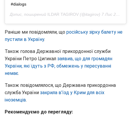
#dialogs
Допис, поширений
ILDAR TAGIROV
(@itagirov)
7 Лис 2018 р. о 2:01 PST
Раніше ми повідомляли, що
російську зірку балету не
пустили в Україну
.
Також голова Державної прикордонної служби
України Петро Цигикал
заявив, що для громадян
України, які їдуть з РФ, обмежень у пересуванні
немає
.
Також повідомлялося, що Державна прикордонна
служба України
закрила в'їзд у Крим для всіх
іноземців
.
Рекомендуємо до перегляду: