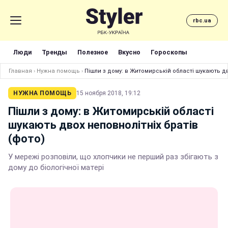
rbc.ua
Люди
Тренды
Полезное
Вкусно
Гороскопы
Главная
›
Нужна помощь
›
Пішли з дому: в Житомирській області шукають дв
НУЖНА ПОМОЩЬ
15 ноября 2018, 19:12
Пішли з дому: в Житомирській області
шукають двох неповнолітніх братів
(фото)
У мережі розповіли, що хлопчики не перший раз збігають з
дому до біологічної матері