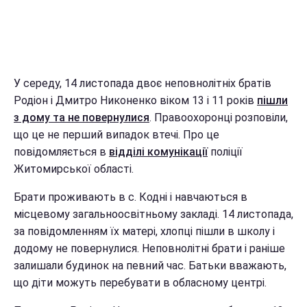
У середу, 14 листопада двоє неповнолітніх братів
Родіон і Дмитро Никоненко віком 13 і 11 років
пішли
з дому та не повернулися
. Правоохоронці розповіли,
що це не перший випадок втечі. Про це
повідомляється в
відділі комунікації
поліції
Житомирської області.
Брати проживають в с. Кодні і навчаються в
місцевому загальноосвітньому закладі. 14 листопада,
за повідомленням їх матері, хлопці пішли в школу і
додому не повернулися. Неповнолітні брати і раніше
залишали будинок на певний час. Батьки вважають,
що діти можуть перебувати в обласному центрі.