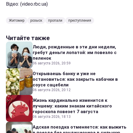
Відео: (video.rbc.ua)
Житомир
розыск
пропали
преступления
Читайте также
Люди, рожденные в эти дни недели,
гребут деньги лопатой: им повезло с
пеленок
06 августа 2026, 20:59
Открываешь банку и уже не
остановиться: как закрыть кабачки в
соусе сацебели
06 августа 2026, 20:12
Жизнь кардинально изменится к
лучшему: каким знакам китайского
гороскопа повезет 7 августа
06 августа 2026, 18:13
Адская поездка отменяется: как выжить
в поезде без кондиционера в сильную