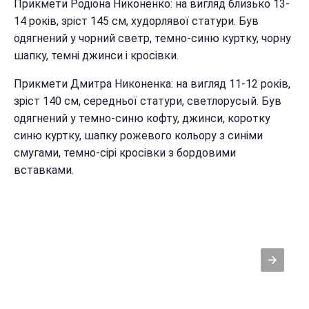
Прикмети Родіона Никоненко: на вигляд близько 13-
14 років, зріст 145 см, худорлявої статури. Був
одягнений у чорний светр, темно-синю куртку, чорну
шапку, темні джинси і кросівки.
Прикмети Дмитра Никоненка: на вигляд 11-12 років,
зріст 140 см, середньої статури, светлорусый. Був
одягнений у темно-синю кофту, джинси, коротку
синю куртку, шапку рожевого кольору з синіми
смугами, темно-сірі кросівки з бордовими
вставками.