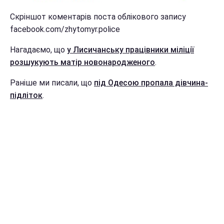
Скріншот коментарів поста облікового запису
facebook.com/zhytomyr.police
Нагадаємо, що
у Лисичанську працівники міліції
розшукують матір новонародженого
.
Раніше ми писали, що
під Одесою пропала дівчина-
підліток
.