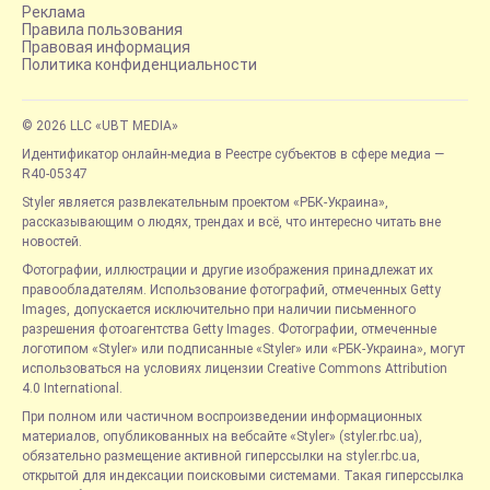
Реклама
Правила пользования
Правовая информация
Политика конфиденциальности
© 2026 LLC «UBT MEDIA»
Идентификатор онлайн-медиа в Реестре субъектов в сфере медиа —
R40-05347
Styler является развлекательным проектом «РБК-Украина»,
рассказывающим о людях, трендах и всё, что интересно читать вне
новостей.
Фотографии, иллюстрации и другие изображения принадлежат их
правообладателям. Использование фотографий, отмеченных Getty
Images, допускается исключительно при наличии письменного
разрешения фотоагентства Getty Images. Фотографии, отмеченные
логотипом «Styler» или подписанные «Styler» или «РБК-Украина», могут
использоваться на условиях лицензии Creative Commons Attribution
4.0 International.
При полном или частичном воспроизведении информационных
материалов, опубликованных на вебсайте «Styler» (styler.rbc.ua),
обязательно размещение активной гиперссылки на styler.rbc.ua,
открытой для индексации поисковыми системами. Такая гиперссылка