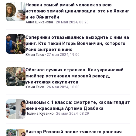
Назван самый умный человек за всю
историю земной цивилизации: это не Хокинг
и не Эйнштейн
Анна Шиканова
·
28 мая 2024, 08:23
Соперники отказывались выходить с ним на
ринг. Кто такой Игорь Вовчанчин, которого
Усик сыграет в кино
Юлия Гаюк
·
27 мая 2024, 19:00
Обогнал лучших стрелков. Как украинский
снайпер установил мировой рекорд,
уничтожая оккупантов
Юлия Гаюк
·
26 мая 2024, 10:00
Знакомы с 1 класса: смотрите, как выглядит
жена-красавица Артема Довбика
Полина Кузенко
·
26 мая 2024, 08:29
Виктор Розовый после тяжелого ранения