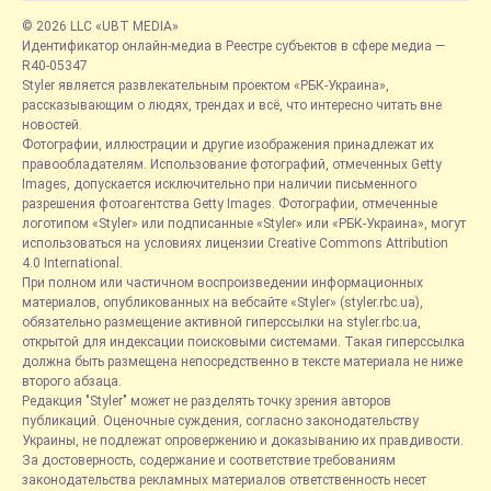
© 2026 LLC «UBT MEDIA»
Идентификатор онлайн-медиа в Реестре субъектов в сфере медиа —
R40-05347
Styler является развлекательным проектом «РБК-Украина»,
рассказывающим о людях, трендах и всё, что интересно читать вне
новостей.
Фотографии, иллюстрации и другие изображения принадлежат их
правообладателям. Использование фотографий, отмеченных Getty
Images, допускается исключительно при наличии письменного
разрешения фотоагентства Getty Images. Фотографии, отмеченные
логотипом «Styler» или подписанные «Styler» или «РБК-Украина», могут
использоваться на условиях лицензии Creative Commons Attribution
4.0 International.
При полном или частичном воспроизведении информационных
материалов, опубликованных на вебсайте «Styler» (styler.rbc.ua),
обязательно размещение активной гиперссылки на styler.rbc.ua,
открытой для индексации поисковыми системами. Такая гиперссылка
должна быть размещена непосредственно в тексте материала не ниже
второго абзаца.
Редакция "Styler" может не разделять точку зрения авторов
публикаций. Оценочные суждения, согласно законодательству
Украины, не подлежат опровержению и доказыванию их правдивости.
За достоверность, содержание и соответствие требованиям
законодательства рекламных материалов ответственность несет