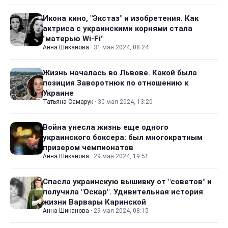
Икона кино, "Экстаз" и изобретения. Как
актриса с украинскими корнями стала
"матерью Wi-Fi"
Анна Шиканова
·
31 мая 2024, 08:24
Жизнь началась во Львове. Какой была
позиция Заворотнюк по отношению к
Украине
Татьяна Самарук
·
30 мая 2024, 13:20
Война унесла жизнь еще одного
украинского боксера: был многократным
призером чемпионатов
Анна Шиканова
·
29 мая 2024, 19:51
Спасла украинскую вышивку от "советов" и
получила "Оскар". Удивительная история
жизни Варвары Каринской
Анна Шиканова
·
29 мая 2024, 08:15