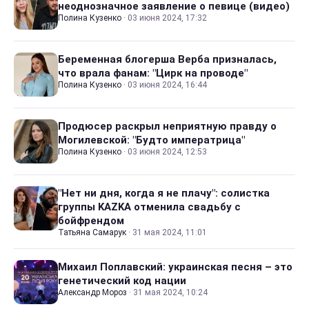
неоднозначное заявление о певице (видео)
Полина Кузенко
·
03 июня 2024, 17:32
Беременная блогерша Верба призналась,
что врала фанам: "Цирк на проводе"
Полина Кузенко
·
03 июня 2024, 16:44
Продюсер раскрыл неприятную правду о
Могилевской: "Будто императрица"
Полина Кузенко
·
03 июня 2024, 12:53
"Нет ни дня, когда я не плачу": солистка
группы KAZKA отменила свадьбу с
бойфрендом
Татьяна Самарук
·
31 мая 2024, 11:01
Михаил Поплавский: украинская песня – это
генетический код нации
Александр Мороз
·
31 мая 2024, 10:24