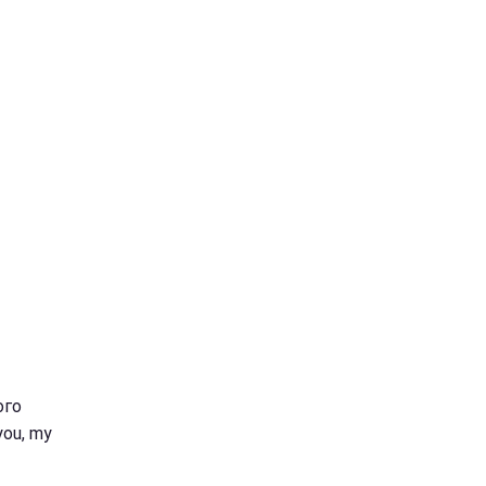
ого
you, my