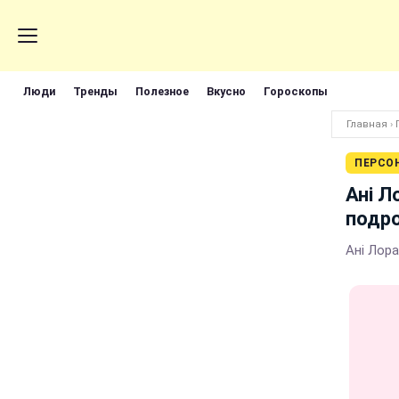
Люди
Тренды
Полезное
Вкусно
Гороскопы
Главная
›
ПЕРСО
Ані Л
подро
Ані Лора