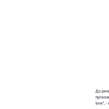
До речі
прокоме
love", 