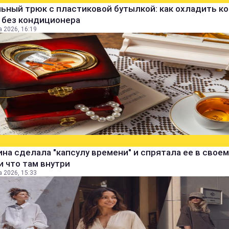
ьный трюк с пластиковой бутылкой: как охладить к
 без кондиционера
а 2026, 16:19
а сделала "капсулу времени" и спрятала ее в своем
и что там внутри
а 2026, 15:33