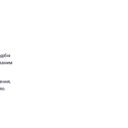
дібні
ованим
ення,
ло.