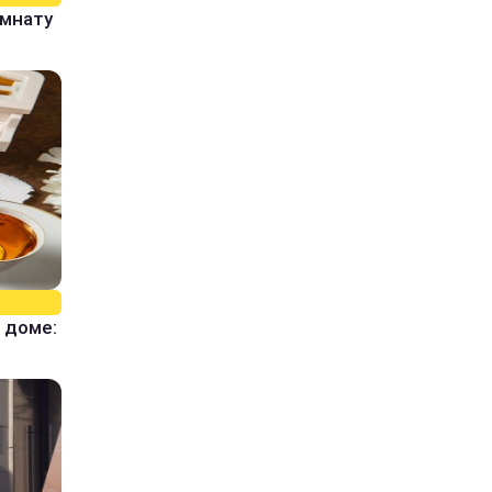
омнату
 доме: