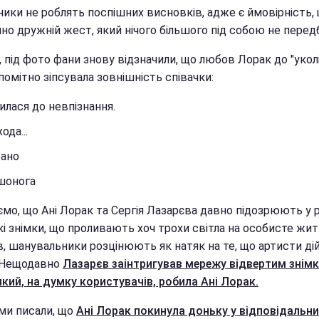
ники не роблять поспішних висновків, адже є ймовірність,
о дружній жест, який нічого більшого під собою не передб
, під фото фани знову відзначили, що любов Лорак до "укол
помітно зіпсувала зовнішність співачки:
илася до невпізнання.
хода...
рано
шонога
мо, що Ані Лорак та Сергія Лазарєва давно підозрюють у р
і знімки, що проливають хоч трохи світла на особисте жит
в, шанувальники розцінюють як натяк на те, що артисти ді
 Нещодавно
Лазарєв заінтригував мережу відвертим знім
який, на думку користувачів, робила Ані Лорак.
ми писали, що
Ані Лорак покинула доньку у відповідальн