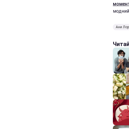
момент
модний
Ани Лор
Чита