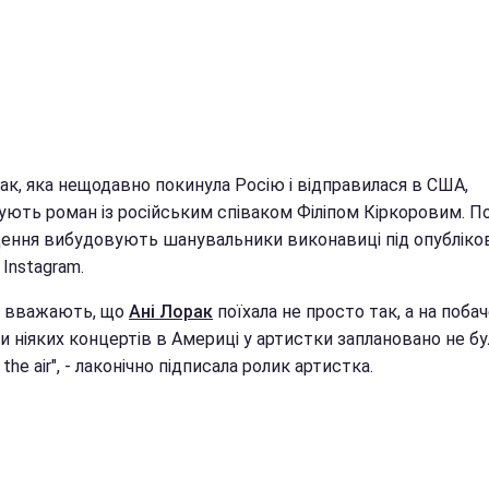
ак, яка нещодавно покинула Росію і відправилася в США,
ують роман із російським співаком Філіпом Кіркоровим. По
ення вибудовують шанувальники виконавиці під опублік
 Instagram.
 вважають, що
Ані Лорак
поїхала не просто так, а на побач
и ніяких концертів в Америці у артистки заплановано не бу
n the air", - лаконічно підписала ролик артистка.