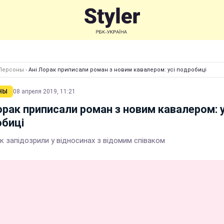
Персоны
›
Ані Лорак приписали роман з новим кавалером: усі подробиці
НЫ
08 апреля 2019, 11:21
орак приписали роман з новим кавалером: у
биці
к запідозрили у відносинах з відомим співаком