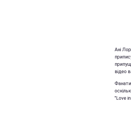
Ані Лор
припис
припущ
відео в
Фанати
оскільк
"Love i