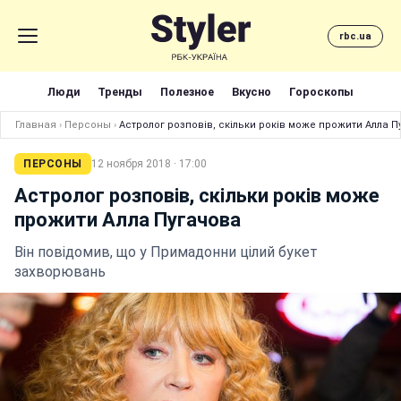
rbc.ua
Люди
Тренды
Полезное
Вкусно
Гороскопы
Главная
›
Персоны
›
Астролог розповів, скільки років може прожити Алла П
ПЕРСОНЫ
12 ноября 2018 · 17:00
Астролог розповів, скільки років може
прожити Алла Пугачова
Він повідомив, що у Примадонни цілий букет
захворювань