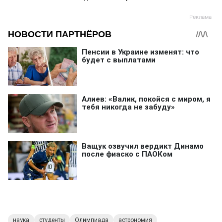
наука
студенты
Олимпиада
астрономия