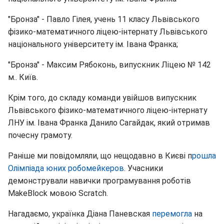
"Бронза" - Павло Гілея, учень 11 класу Львівського
фізико-математичного ліцею-інтернату Львівського
національного університету ім. Івана Франка;
"Бронза" - Максим Рябоконь, випускник Ліцею № 142
м.. Київ.
Крім того, до складу команди увійшов випускник
Львівського фізико-математичного ліцею-інтернату
ЛНУ ім. Івана Франка Данило Сагайдак, який отримав
почесну грамоту.
Раніше ми повідомляли, що нещодавно в Києві п
рошла
Олімпіада юних робомейкеров
. Учасники
демонстрували навички програмування роботів
MakeBlock мовою Scratch.
Нагадаємо, українка Діана Паневская
перемогла
на