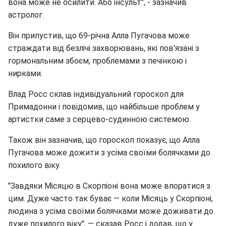
вона може не осилити. Або інсульт", - зазначив
астролог.
Він припустив, що 69-річна Алла Пугачова може
страждати від безлічі захворювань, які пов'язані з
гормональним збоєм, проблемами з печінкою і
нирками.
Влад Росс склав індивідуальний гороскоп для
Примадонни і повідомив, що найбільше проблем у
артистки саме з серцево-судинною системою.
Також він зазначив, що гороскоп показує, що Алла
Пугачова може дожити з усіма своїми болячками до
похилого віку.
"Завдяки Місяцю в Скорпіоні вона може впоратися з
цим. Дуже часто так буває — коли Місяць у Скорпіоні,
людина з усіма своїми болячками може доживати до
дуже похилого віку", — сказав Росс і додав, що у