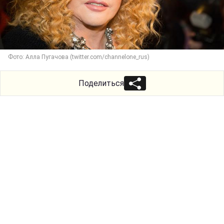
Фото: Алла Пугачова (twitter.com/channelone_rus)
Поделиться