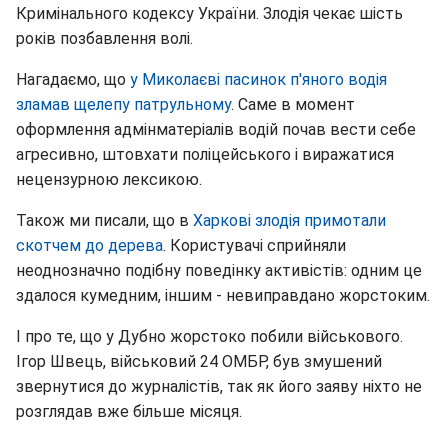
Кримінального кодексу України. Злодія чекає шість
років позбавлення волі.
Нагадаємо, що
у Миколаєві пасинок п'яного водія
зламав щелепу патрульному
. Саме в момент
оформлення адмінматеріалів водій почав вести себе
агресивно, штовхати поліцейського і виражатися
нецензурною лексикою.
Також ми писали, що в
Харкові злодія примотали
скотчем до дерева
. Користувачі сприйняли
неоднозначно подібну поведінку активістів: одним це
здалося кумедним, іншим - невиправдано жорстоким.
І про те, що у Дубно жорстоко побили військового.
Ігор Швець, військовий 24 ОМБР, був змушений
звернутися до журналістів, так як його заяву ніхто не
розглядав вже більше місяця.