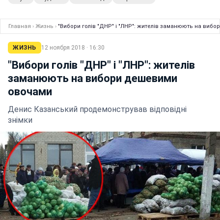
Главная
›
Жизнь
›
"Вибори голів "ДНР" і "ЛНР": жителів заманюють на виб
ЖИЗНЬ
12 ноября 2018 · 16:30
"Вибори голів "ДНР" і "ЛНР": жителів
заманюють на вибори дешевими
овочами
Денис Казанський продемонстрував відповідні
знімки