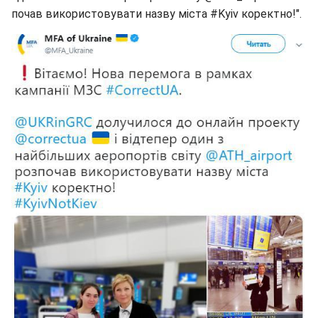
почав використовувати назву міста #Kyiv коректно!".