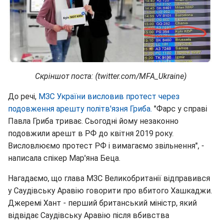
Скріншот поста: (twitter.com/MFA_Ukraine)
До речі,
МЗС України висловив протест через
подовження арешту політв'язня Гриба.
"Фарс у справі
Павла Гриба триває. Сьогодні йому незаконно
подовжили арешт в РФ до квітня 2019 року.
Висловлюємо протест РФ і вимагаємо звільнення", -
написала спікер Мар'яна Беца.
Нагадаємо, що глава МЗС Великобританії відправився
у Саудівську Аравію говорити про вбитого Хашкаджи.
Джеремі Хант - перший британський міністр, який
відвідає Саудівську Аравію після вбивства