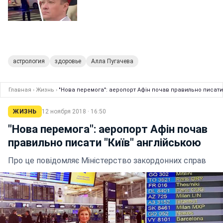
астрология
здоровье
Алла Пугачева
Главная
›
Жизнь
›
"Нова перемога": аеропорт Афін почав правильно писати 
ЖИЗНЬ
12 ноября 2018 · 16:50
"Нова перемога": аеропорт Афін почав
правильно писати "Київ" англійською
Про це повідомляє Міністерство закордонних справ