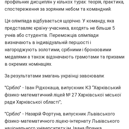
профільних дисциплін у кількох турах: теорія, практика,
спостереження за зоряним небом та командний.
Ця олімпіада відбувається щорічно. У команду, яка
представляє країну-учасника, входять не більше 5
учнів або студентів. Переможців олімпіади
визначають в індивідуальній першості і
нагороджують золотими, срібними і бронзовими
медалями а також відзначають грамотами та призами
в окремих номінаціях.
За результатами змагань українці завоювали:
"Срібло" - Іван Рідкокаша, випускник КЗ “Харківський
фізико-математичний ліцей № 27 Харківської міської
ради Харківської області”;
"Срібло" - Назарій Фортуна, випускник Львівського
фізико-математичного ліцею-інтернату Львівського
національного університету ім. Івана Франка