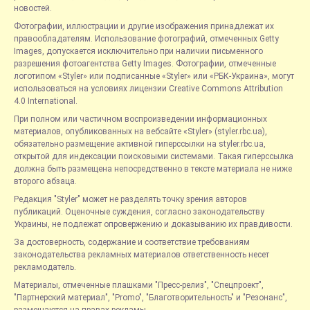
новостей.
Фотографии, иллюстрации и другие изображения принадлежат их
правообладателям. Использование фотографий, отмеченных Getty
Images, допускается исключительно при наличии письменного
разрешения фотоагентства Getty Images. Фотографии, отмеченные
логотипом «Styler» или подписанные «Styler» или «РБК-Украина», могут
использоваться на условиях лицензии Creative Commons Attribution
4.0 International.
При полном или частичном воспроизведении информационных
материалов, опубликованных на вебсайте «Styler» (styler.rbc.ua),
обязательно размещение активной гиперссылки на styler.rbc.ua,
открытой для индексации поисковыми системами. Такая гиперссылка
должна быть размещена непосредственно в тексте материала не ниже
второго абзаца.
Редакция "Styler" может не разделять точку зрения авторов
публикаций. Оценочные суждения, согласно законодательству
Украины, не подлежат опровержению и доказыванию их правдивости.
За достоверность, содержание и соответствие требованиям
законодательства рекламных материалов ответственность несет
рекламодатель.
Материалы, отмеченные плашками "Пресс-релиз", "Спецпроект",
"Партнерский материал", "Promo", "Благотворительность" и "Резонанс",
размещаются на правах рекламы.