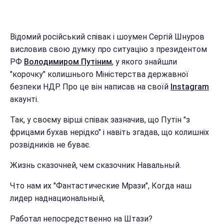
Відомий російський співак і шоумен Сергій Шнуров
висловив свою думку про ситуацію з президентом
РФ
Володимиром Путіним
, у якого знайшли
"корочку" колишнього Міністерства державної
безпеки НДР. Про це він написав на своїй
Instagram
акаунті.
Так, у своєму вірші співак зазначив, що Путін "з
фрицами бухав нерідко" і навіть згадав, що колишніх
розвідників не буває.
Жизнь сказочней, чем сказочник Навальный.
Что нам их "Фантастические Мрази", Когда наш
лидер наднациональный,
Работал непосредственно на Штази?