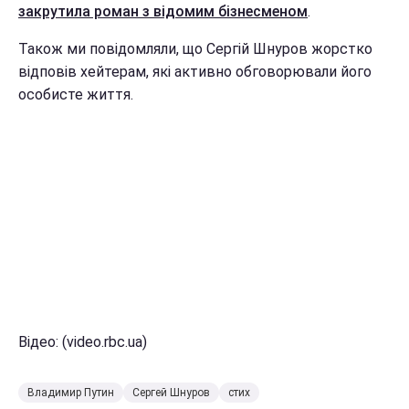
закрутила роман з відомим бізнесменом
.
Також ми повідомляли, що Сергій Шнуров жорстко
відповів хейтерам, які активно обговорювали його
особисте життя.
Відео: (video.rbc.ua)
Владимир Путин
Сергей Шнуров
стих