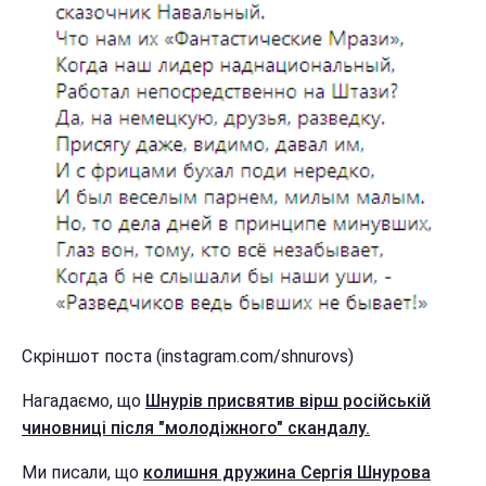
Скріншот поста (instagram.com/shnurovs)
Нагадаємо, що
Шнурів присвятив вірш російській
чиновниці після "молодіжного" скандалу.
Ми писали, що
колишня дружина Сергія Шнурова