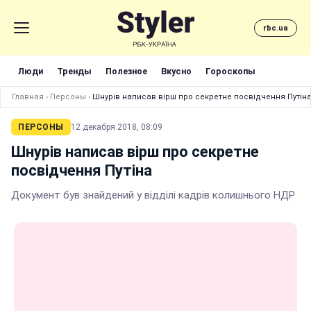
rbc.ua
Люди
Тренды
Полезное
Вкусно
Гороскопы
Главная
›
Персоны
›
Шнурів написав вірш про секретне посвідчення Путін
ПЕРСОНЫ
12 декабря 2018, 08:09
Шнурів написав вірш про секретне
посвідчення Путіна
Документ був знайдений у відділі кадрів колишнього НДР