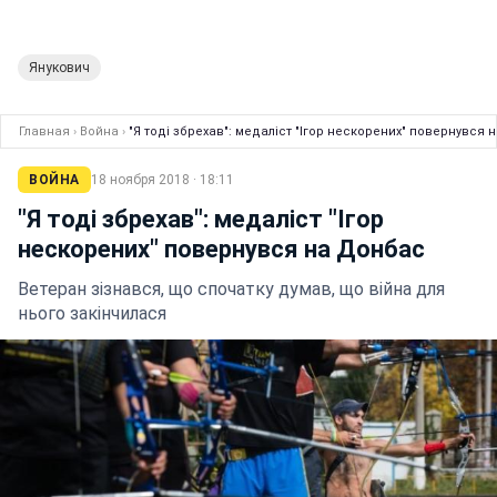
Янукович
Главная
›
Война
›
"Я тоді збрехав": медаліст "Ігор нескорених" повернувся
ВОЙНА
18 ноября 2018 · 18:11
"Я тоді збрехав": медаліст "Ігор
нескорених" повернувся на Донбас
Ветеран зізнався, що спочатку думав, що війна для
нього закінчилася