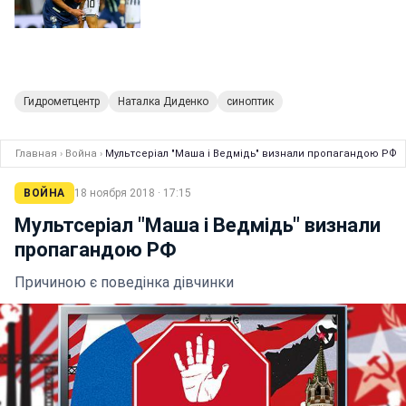
Гидрометцентр
Наталка Диденко
синоптик
Главная
›
Война
›
Мультсеріал "Маша і Ведмідь" визнали пропагандою РФ
ВОЙНА
18 ноября 2018 · 17:15
Мультсеріал "Маша і Ведмідь" визнали
пропагандою РФ
Причиною є поведінка дівчинки