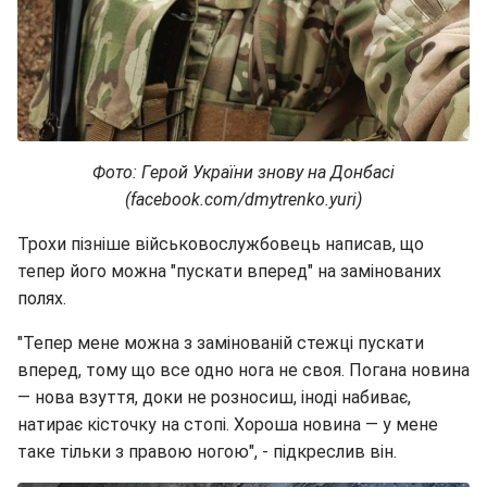
Фото: Герой України знову на Донбасі
(facebook.com/dmytrenko.yuri)
Трохи пізніше військовослужбовець написав, що
тепер його можна "пускати вперед" на замінованих
полях.
"Тепер мене можна з замінованій стежці пускати
вперед, тому що все одно нога не своя. Погана новина
— нова взуття, доки не розносиш, іноді набиває,
натирає кісточку на стопі. Хороша новина — у мене
таке тільки з правою ногою", - підкреслив він.