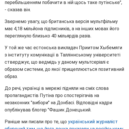
перебільшенням побачити в ній щось таке путінське",
- сказав він.
Звернемо увагу, що британська версія мультфільму
має 4,18 мільйона підписників, а на інших мовах його
переглянуло близько 40 мільярдів разів.
У той же час естонська викладач Приитом Хыбемяги
з інституту комунікації в Талліннському університеті
стверджує, що ведмідь у даному мультсеріалі є
образом системи, до якої прищеплюється позитивний
образ.
До речі, українці в мережі підняли на сміх слова
пропагандистів Путіна про спостерігачів на
незаконних "вибори" на Донбасі. Відповідні кадри
опублікував блогер "Фашик Донецький.
Раніше ми писали про те, що
український журналіст
обурений тим, що його дочка показали на російському