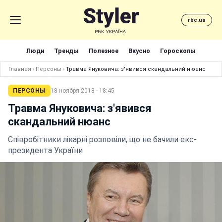
rbc.ua
Люди
Тренды
Полезное
Вкусно
Гороскопы
Главная
›
Персоны
›
Травма Януковича: з'явився скандальний нюанс
ПЕРСОНЫ
18 ноября 2018 · 18:45
Травма Януковича: з'явився
скандальний нюанс
Співробітники лікарні розповіли, що не бачили екс-
президента України