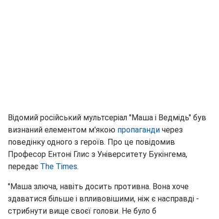
Відомий російський мультсеріал "Маша і Ведмідь" був
визнаний елементом м'якою
пропаганди
через
поведінку одного з героїв. Про це повідомив
Професор Ентоні Глис з Університету Букінгема,
передає
The Times
.
"Маша злюча, навіть досить противна. Вона хоче
здаватися більше і впливовішими, ніж є насправді -
стрибнути вище своєї голови. Не було б