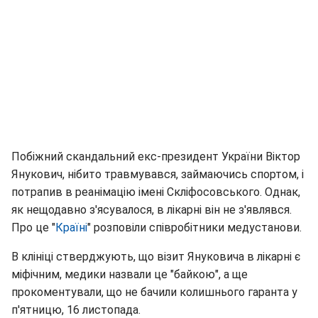
Побіжний скандальний екс-президент України Віктор
Янукович, нібито травмувався, займаючись спортом, і
потрапив в реанімацію імені Скліфосовського. Однак,
як нещодавно з'ясувалося, в лікарні він не з'являвся.
Про це "
Країні
" розповіли співробітники медустанови.
В клініці стверджують, що візит Януковича в лікарні є
міфічним, медики назвали це "байкою", а ще
прокоментували, що не бачили колишнього гаранта у
п'ятницю, 16 листопада.