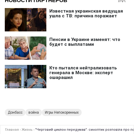
Донбасс
война
Игры Непокоренных
Главная
›
Жизнь
›
"Черговий циклон передумав": синоптик розповіла про п