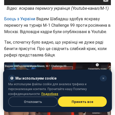
Відео: яскрава перемогу українця (Youtube-канал/М-1)
Боєць з України
Вадим Шабадаш здобув яскраву
перемогу на турнірі М-1 Challenge 99 проти росіянина в
Москві. Відповідні кадри були опубліковані в Youtube.
Так, спочатку було видно, що українці не дуже раді
бачити присутні. Про це свідчить слабкий крик, коли
рефері представляв бійця.
🍪
Мы используем cookie
✕
Мы используем файлы cookie для анализа трафика и
персонализации контента. Прочитайте нашу Политику
конфиденциальности.
Подробнее
Отклонить
Принять все