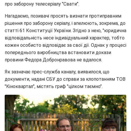
про заборону телесеріалу "Свати".
Нагадаємо, позивачі просять визнати протиправним
рішення про заборону серіалу, і апелюють, зокрема, до
статті 61 Конституції України. Згідно з нею, "юридична
відповідальність несе індивідуальний характер, тобто
кожен особисто відповідає за свої дії. Однак у процесі
попереднього виробництва встановити докази
провини Федора Добронравова не вдалося.
Як зазначає прес-служба каналу, виявилося, що
документи, надані СБУ до справи за клопотанням ТОВ
"Кіноквартал", містять гриф "цілком таємно".