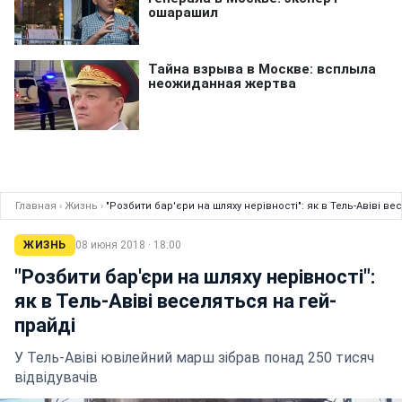
Главная
›
Жизнь
›
"Розбити бар'єри на шляху нерівності": як в Тель-Авіві ве
ЖИЗНЬ
08 июня 2018 · 18:00
"Розбити бар'єри на шляху нерівності":
як в Тель-Авіві веселяться на гей-
прайді
У Тель-Авіві ювілейний марш зібрав понад 250 тисяч
відвідувачів