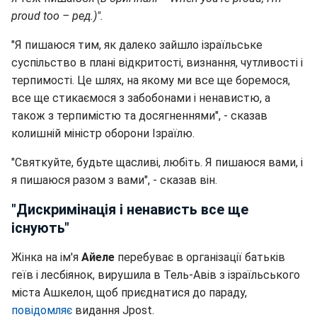
proud too – ред.)".
"Я пишаюся тим, як далеко зайшло ізраїльське
суспільство в плані відкритості, визнання, чутливості і
терпимості. Це шлях, на якому ми все ще боремося,
все ще стикаємося з забобонами і ненавистю, а
також з терпимістю та досягненнями", - сказав
колишній міністр оборони Ізраїлю.
"Святкуйте, будьте щасливі, любіть. Я пишаюся вами, і
я пишаюся разом з вами", - сказав він.
"Дискримінація і ненависть все ще
існують"
Жінка на ім'я
Айеле
перебуває в організації батьків
геїв і лесбіянок, вирушила в Тель-Авів з ізраїльського
міста Ашкелон, щоб приєднатися до параду,
повідомляє
видання Jpost.