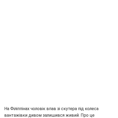
На Філіппінах чоловік впав зі скутера під колеса
вантажівки дивом залишився живий. Про це