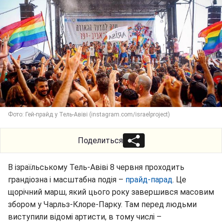
Фото: Гей-прайд у Тель-Авіві (instagram.com/israelproject)
Поделиться
В ізраїльському Тель-Авіві 8 червня проходить
грандіозна і масштабна подія –
прайд-парад
. Це
щорічний марш, який цього року завершився масовим
збором у Чарльз-Клоре-Парку. Там перед людьми
виступили відомі артисти, в тому числі –