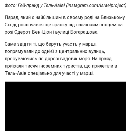
Фото: Гей-прайд у Тель-Авіві (instagram.com/israelproject)
Парад, який є найбільшим в своєму роді на Близькому
Сході, розпочався ще зранку під палаючим сонцем на
розі Сдерот Бен-Ціон і вулиці Богарашова.
Саме звідти ті, що беруть участь у марші,
попрямували до однієї з центральних вулиць,
просуваючись по дорозі вздовж моря. На прайд
приїхали тисячі іноземних туристів, що прилетіли в
Тель-Авів спеціально для участі у марші.