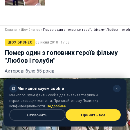
Главная
›
Шоу бизнес
›
Помер один з головних героїв фільму "Любов і голуб
ШОУ БИЗНЕС
08 июня 2018 · 17:58
Помер один з головних героїв фільму
"Любов і голуби"
Акторові було 55 років
🍪
Мы используем cookie
✕
Мы используем файлы cookie для анализа трафика и
персонализации контента. Прочитайте нашу Политику
конфиденциальности.
Подробнее
Отклонить
Принять все