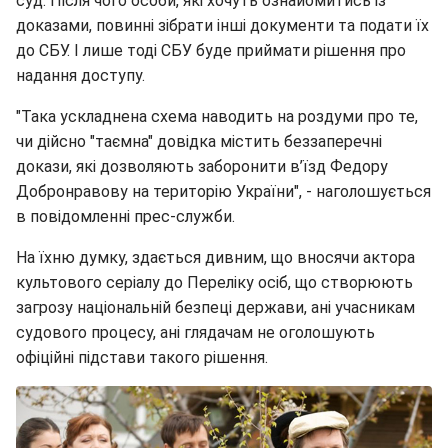
суд. Після чого особи, які хочуть ознайомитись із
доказами, повинні зібрати інші документи та подати їх
до СБУ. І лише тоді СБУ буде приймати рішення про
надання доступу.
"Така ускладнена схема наводить на роздуми про те,
чи дійсно "таємна" довідка містить беззаперечні
докази, які дозволяють заборонити в’їзд Федору
Добронравову на територію України", - наголошується
в повідомленні прес-служби.
На їхню думку, здається дивним, що вносячи актора
культового серіалу до Переліку осіб, що створюють
загрозу національній безпеці держави, ані учасникам
судового процесу, ані глядачам не оголошують
офіційні підстави такого рішення.