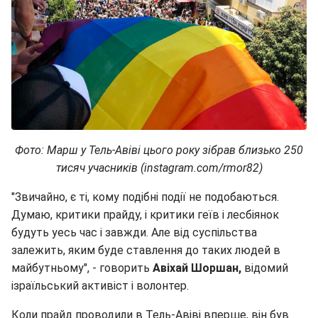
Фото: Марш у Тель-Авіві цього року зібрав близько 250
тисяч учасників (instagram.com/rmor82)
"Звичайно, є ті, кому подібні події не подобаються.
Думаю, критики прайду, і критики геїв і лесбіянок
будуть уесь час і завжди. Але від суспільства
залежить, яким буде ставлення до таких людей в
майбутньому", - говорить
Авіхай Шоршан,
відомий
ізраїльський активіст і волонтер.
Коли прайд проводили в Тель-Авіві вперше, він був