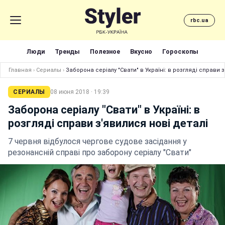
rbc.ua
Люди
Тренды
Полезное
Вкусно
Гороскопы
Главная
›
Сериалы
›
Заборона серіалу "Свати" в Україні: в розгляді справи 
СЕРИАЛЫ
08 июня 2018 · 19:39
Заборона серіалу "Свати" в Україні: в
розгляді справи з'явилися нові деталі
7 червня відбулося чергове судове засідання у
резонансній справі про заборону серіалу "Свати"