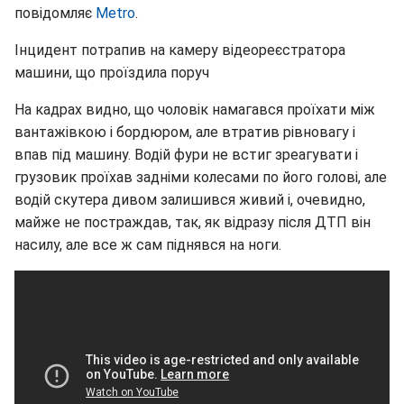
повідомляє
Metro
.
Інцидент потрапив на камеру відеореєстратора
машини, що проїздила поруч
На кадрах видно, що чоловік намагався проїхати між
вантажівкою і бордюром, але втратив рівновагу і
впав під машину. Водій фури не встиг зреагувати і
грузовик проїхав задніми колесами по його голові, але
водій скутера дивом залишився живий і, очевидно,
майже не постраждав, так, як відразу після ДТП він
насилу, але все ж сам піднявся на ноги.