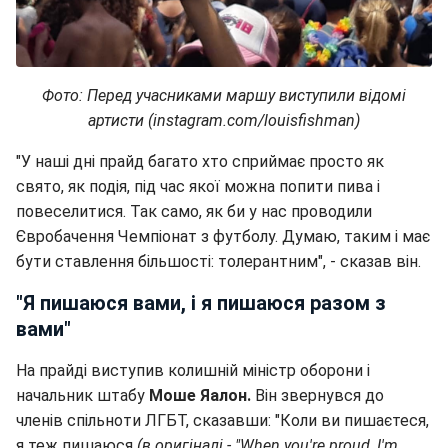
Фото: Перед учасниками маршу виступили відомі
артисти (instagram.com/louisfishman)
"У наші дні прайд багато хто сприймає просто як
свято, як подія, під час якої можна попити пива і
повеселитися. Так само, як би у нас проводили
Євробачення Чемпіонат з футболу. Думаю, таким і має
бути ставлення більшості: толерантним", - сказав він.
"Я пишаюся вами, і я пишаюся разом з
вами"
На прайді виступив колишній міністр оборони і
начальник штабу
Моше Яалон.
Він звернувся до
членів спільноти ЛГБТ, сказавши: "Коли ви пишаєтеся,
я теж пишаюся
(в оригіналі - "When you're proud, I'm