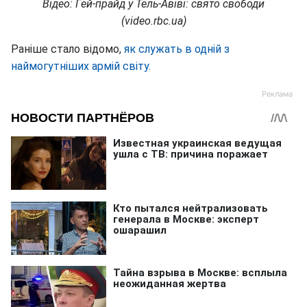
Відео: Гей-прайд у Тель-Авіві: свято свободи
(video.rbc.ua)
Раніше стало відомо,
як служать в одній з
наймогутніших армій світу.