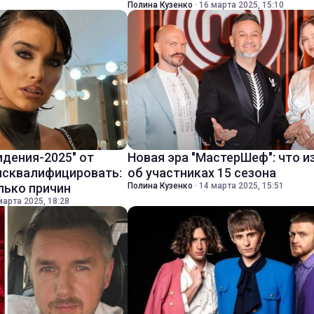
Полина Кузенко
·
16 марта 2025, 15:10
идения-2025" от
Новая эра "МастерШеф": что и
исквалифицировать:
об участниках 15 сезона
лько причин
Полина Кузенко
·
14 марта 2025, 15:51
марта 2025, 18:28