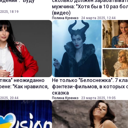
видении": "Буду
сколько должен зарабатыват
мужчина: "Хотя бы в 10 раз бо
2025, 18:19
(видео)
Полина Кузенко
·
24 марта 2025, 12:44
тяка" неожиданно
Не только "Белоснежка". 7 кл
ене: "Как нравился,
фэнтези-фильмов, в которых 
сказка
2025, 20:44
Полина Кузенко
·
23 марта 2025, 19:05