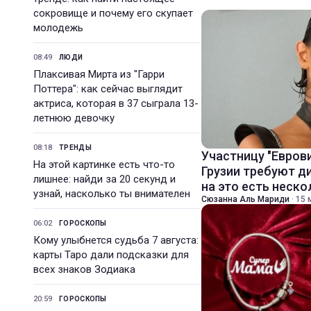
сокровище и почему его скупает
молодежь
08:49
ЛЮДИ
Плаксивая Мирта из "Гарри
Поттера": как сейчас выглядит
актриса, которая в 37 сыграла 13-
летнюю девочку
08:18
ТРЕНДЫ
Участницу "Евров
На этой картинке есть что-то
Грузии требуют д
лишнее: найди за 20 секунд и
на это есть неско
узнай, насколько ты внимателен
Сюзанна Аль Мариди
·
15 
06:02
ГОРОСКОПЫ
Кому улыбнется судьба 7 августа:
карты Таро дали подсказки для
всех знаков Зодиака
20:59
ГОРОСКОПЫ