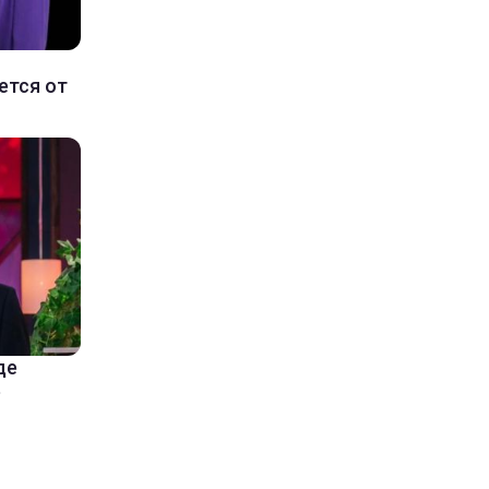
ется от
де
е