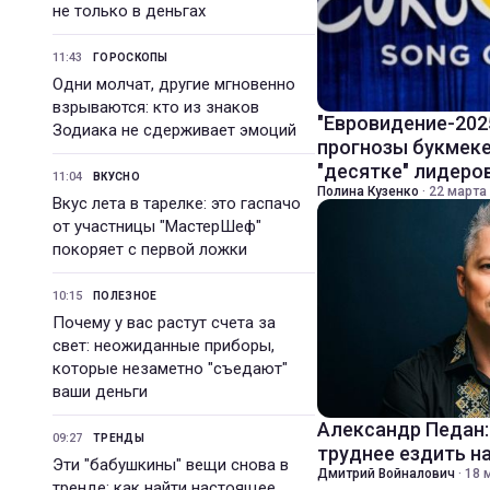
не только в деньгах
11:43
ГОРОСКОПЫ
Одни молчат, другие мгновенно
взрываются: кто из знаков
"Евровидение-202
Зодиака не сдерживает эмоций
прогнозы букмеке
"десятке" лидеро
11:04
ВКУСНО
Полина Кузенко
·
22 марта 
Вкус лета в тарелке: это гаспачо
от участницы "МастерШеф"
покоряет с первой ложки
10:15
ПОЛЕЗНОЕ
Почему у вас растут счета за
свет: неожиданные приборы,
которые незаметно "съедают"
ваши деньги
Александр Педан:
09:27
ТРЕНДЫ
труднее ездить н
Эти "бабушкины" вещи снова в
Дмитрий Войналович
·
18 
тренде: как найти настоящее