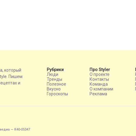
Рубрики
Про Styler
на, который
Люди
О проекте
style. Пишем
Тренды
Контакты
рецептах и
Полезное
Команда
Вкусно
О компании
Гороскопы
Реклама
едиа — R40-05347