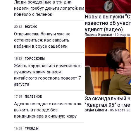
Люди, рожденные в эти дни
недели, гребут деньги лопатой: им
повезло с пеленок
Новые выпуски "С
известно об участ
20:12
ВКУСНО
удивят (видео)
Открываешь банку и уже не
Полина Кузенко
·
10 марта 
остановиться: как закрыть
кабачки в соусе сацебели
18:13
ГОРОСКОПЫ
Жизнь кардинально изменится к
лучшему: каким знакам
китайского гороскопа повезет 7
августа
17:25
ПОЛЕЗНОЕ
За скандальный н
Адская поездка отменяется: как
"Квартал 95" отм
выжить в поезде без
Styler Editor 4
·
05 марта 20
кондиционера в сильную жару
16:55
ТРЕНДЫ