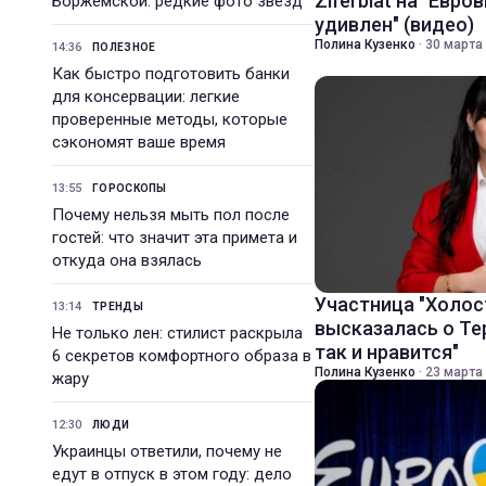
Ziferblat на "Евро
Боржемской: редкие фото звезд
удивлен" (видео)
Полина Кузенко
·
30 марта 
14:36
ПОЛЕЗНОЕ
Как быстро подготовить банки
для консервации: легкие
проверенные методы, которые
сэкономят ваше время
13:55
ГОРОСКОПЫ
Почему нельзя мыть пол после
гостей: что значит эта примета и
откуда она взялась
Участница "Холос
13:14
ТРЕНДЫ
высказалась о Тер
Не только лен: стилист раскрыла
так и нравится"
6 секретов комфортного образа в
Полина Кузенко
·
23 марта 
жару
12:30
ЛЮДИ
Украинцы ответили, почему не
едут в отпуск в этом году: дело