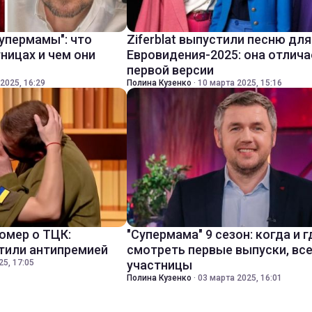
упермамы": что
Ziferblat выпустили песню для
ницах и чем они
Евровидения-2025: она отлича
первой версии
2025, 16:29
Полина Кузенко
·
10 марта 2025, 15:16
омер о ТЦК:
"Супермама" 9 сезон: когда и г
етили антипремией
смотреть первые выпуски, вс
25, 17:05
участницы
Полина Кузенко
·
03 марта 2025, 16:01