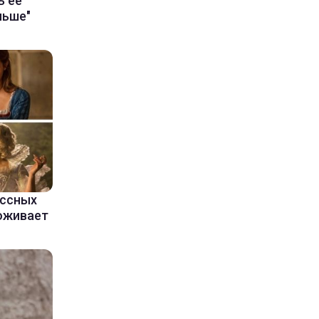
ь ее
льше"
ассных
оживает