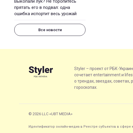
Выкопали лук? Не торопитесь
прятать его в подвал: одна
ошибка испортит весь урожай
Все новости
Styler – проект от РБК-Украи
сочетает entertainment и life
о трендах, звездах, советах, 
гороскопах.
© 2026 LLC «UBT MEDIA»
Идентификатор онлайн-медиа в Реестре субъектов в сфере м