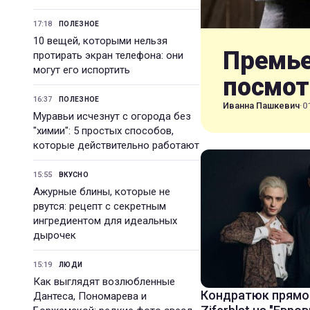
17:18
ПОЛЕЗНОЕ
10 вещей, которыми нельзя
Премье
протирать экран телефона: они
могут его испортить
посмот
16:37
ПОЛЕЗНОЕ
Иванна Пашкевич
·
0
Муравьи исчезнут с огорода без
"химии": 5 простых способов,
которые действительно работают
15:55
ВКУСНО
Ажурные блины, которые не
рвутся: рецепт с секретным
ингредиентом для идеальных
дырочек
15:19
ЛЮДИ
Как выглядят возлюбленные
Кондратюк прямо 
Дантеса, Пономарева и