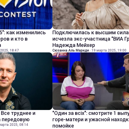
5": как изменились
Подключилась к высшим сила
ров и кто в
исчезла экс-участница "ВИА Г
в
Надежда Мейхер
2025, 18:47
Сюзанна Аль Мариди
·
19 марта 2025, 19:00
 Все труднее и
"Один за всіх": смотрите 1 вып
а передовую
горе-матери и ужасной находк
марта 2025, 08:14
помойке