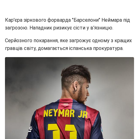
Кар'єра зіркового форварда "Барселони" Неймара під
загрозою. Нападник ризикує сісти у в'язницю.
Серйозного покарання, яке загрожує одному з кращих
гравців світу, домагається іспанська прокуратура.