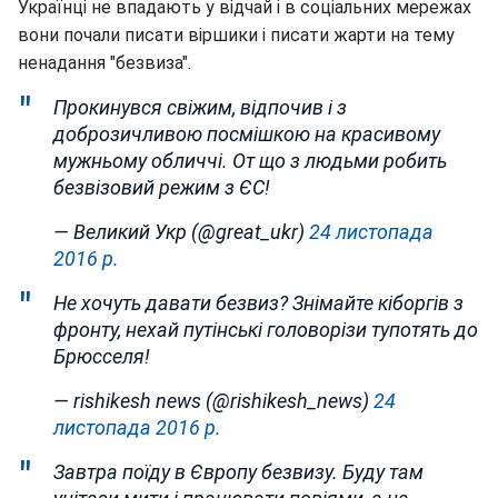
Українці не впадають у відчай і в соціальних мережах
вони почали писати віршики і писати жарти на тему
ненадання "безвиза".
Прокинувся свіжим, відпочив і з
доброзичливою посмішкою на красивому
мужньому обличчі. От що з людьми робить
безвізовий режим з ЄС!
— Великий Укр (@great_ukr)
24 листопада
2016 р.
Не хочуть давати безвиз? Знімайте кіборгів з
фронту, нехай путінські головорізи тупотять до
Брюсселя!
— rishikesh news (@rishikesh_news)
24
листопада 2016 р.
Завтра поїду в Європу безвизу. Буду там