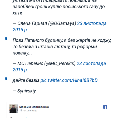
унітази мити і працювати повіями, а на
зароблені гроші куплю російського газу до
хати
— Олена Гарная (@OGarnaya)
23 листопада
2016 р.
Повз Петеного будинку, я без жартів не ходжу,
То безвиз з штанів дістану, то реформи
покажу...
— МС Перекис (@MC_Perekis)
23 листопада
2016 р.
дайте безвіз
pic.twitter.com/HinaI8B7bD
— Syhivskiy