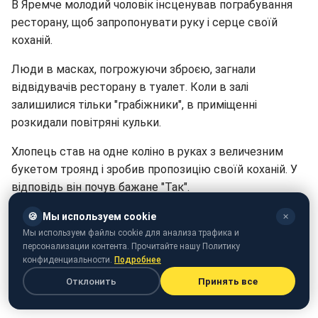
В Яремче молодий чоловік інсценував пограбування
ресторану, щоб запропонувати руку і серце своїй
коханій.
Люди в масках, погрожуючи зброєю, загнали
відвідувачів ресторану в туалет. Коли в залі
залишилися тільки "грабіжники", в приміщенні
розкидали повітряні кульки.
Хлопець став на одне коліно в руках з величезним
букетом троянд і зробив пропозицію своїй коханій. У
відповідь він почув бажане "Так".
Чому житель Яремче вибрав такий кримінальний
🍪
Мы используем cookie
✕
спосіб запропонувати руку і серце, - невідомо,
Мы используем файлы cookie для анализа трафика и
персонализации контента. Прочитайте нашу Политику
передає "
24 канал
".
конфиденциальности.
Подробнее
Проте в Росії вже готуються показати, як в Західній
Отклонить
Принять все
Україні роблять пропозицію.