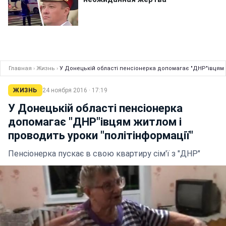
Главная
›
Жизнь
›
У Донецькій області пенсіонерка допомагає "ДНР"івцям ж
ЖИЗНЬ
24 ноября 2016 · 17:19
У Донецькій області пенсіонерка
допомагає "ДНР"івцям житлом і
проводить уроки "політінформації"
Пенсіонерка пускає в свою квартиру сім'ї з "ДНР"