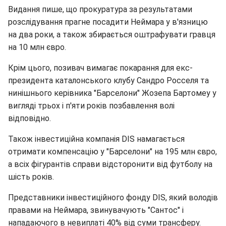
Видання пише, що прокуратура за результатами
розслідування прагне посадити Неймара у в'язницю
на два роки, а також збирається оштрафувати гравця
на 10 млн євро.
Крім цього, позивач вимагає покарання для екс-
президента каталонського клубу Сандро Росселя та
нинішнього керівника "Барселони" Жозепа Бартомеу у
вигляді трьох і п'яти років позбавлення волі
відповідно.
Також інвестиційна компанія DIS намагається
отримати компенсацію у "Барселони" на 195 млн євро,
а всіх фігурантів справи відсторонити від футболу на
шість років.
Представники інвестиційного фонду DIS, який володів
правами на Неймара, звинувачують "Сантос" і
нападаючого в невиплаті 40% від суми трансферу.