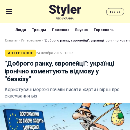
rbc.ua
Люди
Тренды
Полезное
Вкусно
Гороскопы
Главная
›
Интересное
›
"Доброго ранку, європейці": українці іронічно комен
ИНТЕРЕСНОЕ
24 ноября 2016 · 18:06
"Доброго ранку, європейці": українці
іронічно коментують відмову у
"безвiзу"
Користувачі мережі почали писати жарти і вірші про
скасування віз