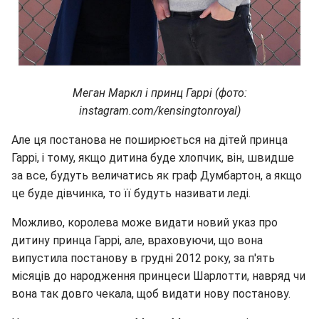
Меган Маркл і принц Гаррі (фото:
instagram.com/kensingtonroyal)
Але ця постанова не поширюється на дітей принца
Гаррі, і тому, якщо дитина буде хлопчик, він, швидше
за все, будуть величатись як граф Думбартон, а якщо
це буде дівчинка, то її будуть називати леді.
Можливо, королева може видати новий указ про
дитину принца Гаррі, але, враховуючи, що вона
випустила постанову в грудні 2012 року, за п'ять
місяців до народження принцеси Шарлотти, навряд чи
вона так довго чекала, щоб видати нову постанову.