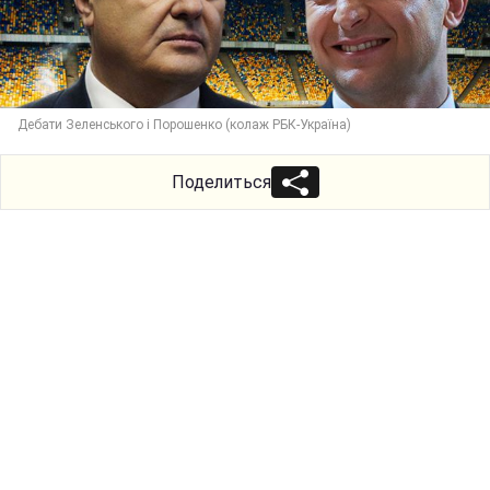
Дебати Зеленського і Порошенко (колаж РБК-Україна)
Поделиться