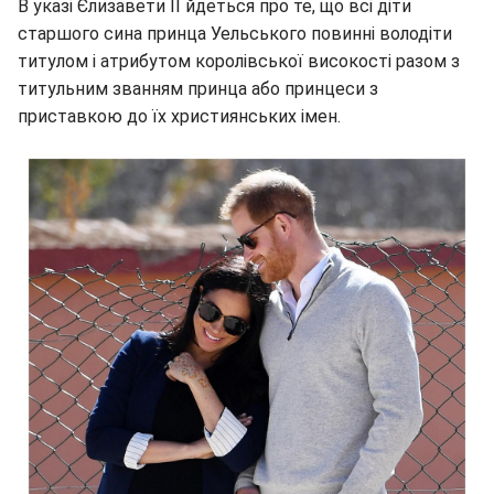
В указі Єлизавети II йдеться про те, що всі діти
старшого сина принца Уельського повинні володіти
титулом і атрибутом королівської високості разом з
титульним званням принца або принцеси з
приставкою до їх християнських імен.