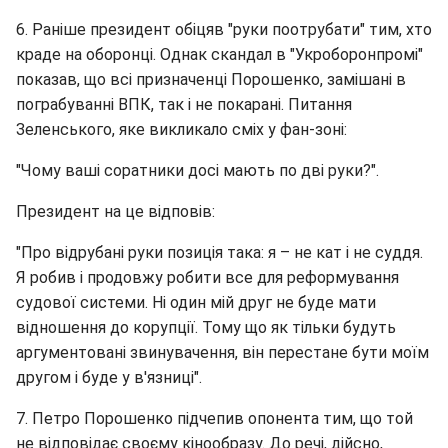
6. Раніше президент обіцяв "руки поотрубати" тим, хто
краде на оборонці. Однак скандал в "Укроборонпромі"
показав, що всі призначенці Порошенко, замішані в
пограбуванні ВПК, так і не покарані. Питання
Зеленського, яке викликало сміх у фан-зоні:
"Чому ваші соратники досі мають по дві руки?".
Президент на це відповів:
"Про відрубані руки позиція така: я – не кат і не суддя.
Я робив і продовжу робити все для реформування
судової системи. Ні один мій друг не буде мати
відношення до корупції. Тому що як тільки будуть
аргументовані звинувачення, він перестане бути моїм
другом і буде у в'язниці".
7. Петро Порошенко підчепив опонента тим, що той
не відповідає своєму кінообразу. До речі, дійсно,