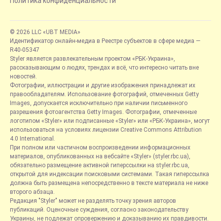
Политика конфиденциальности
© 2026 LLC «UBT MEDIA»
Идентификатор онлайн-медиа в Реестре субъектов в сфере медиа —
R40-05347
Styler является развлекательным проектом «РБК-Украина»,
рассказывающим о людях, трендах и всё, что интересно читать вне
новостей.
Фотографии, иллюстрации и другие изображения принадлежат их
правообладателям. Использование фотографий, отмеченных Getty
Images, допускается исключительно при наличии письменного
разрешения фотоагентства Getty Images. Фотографии, отмеченные
логотипом «Styler» или подписанные «Styler» или «РБК-Украина», могут
использоваться на условиях лицензии Creative Commons Attribution
4.0 International.
При полном или частичном воспроизведении информационных
материалов, опубликованных на вебсайте «Styler» (styler.rbc.ua),
обязательно размещение активной гиперссылки на styler.rbc.ua,
открытой для индексации поисковыми системами. Такая гиперссылка
должна быть размещена непосредственно в тексте материала не ниже
второго абзаца.
Редакция "Styler" может не разделять точку зрения авторов
публикаций. Оценочные суждения, согласно законодательству
Украины, не подлежат опровержению и доказыванию их правдивости.