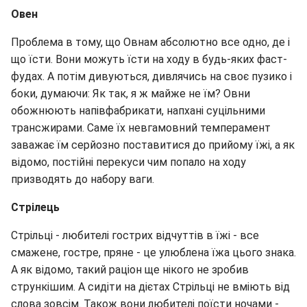
Овен
Проблема в тому, що Овнам абсолютно все одно, де і
що їсти. Вони можуть їсти на ходу в будь-яких фаст-
фудах. А потім дивуються, дивлячись на своє пузико і
боки, думаючи: Як так, я ж майже не їм? Овни
обожнюють напівфабрикати, напхані суцільними
трансжирами. Саме їх невгамовний темперамент
заважає їм серйозно поставитися до прийому їжі, а як
відомо, постійні перекуси чим попало на ходу
призводять до набору ваги.
Стрілець
Стрільці - любителі гострих відчуттів в їжі - все
смажене, гостре, пряне - це улюблена їжа цього знака.
А як відомо, такий раціон ще нікого не зробив
стрункішим. А сидіти на дієтах Стрільці не вміють від
слова зовсім. Також вони любителі поїсти ночами -