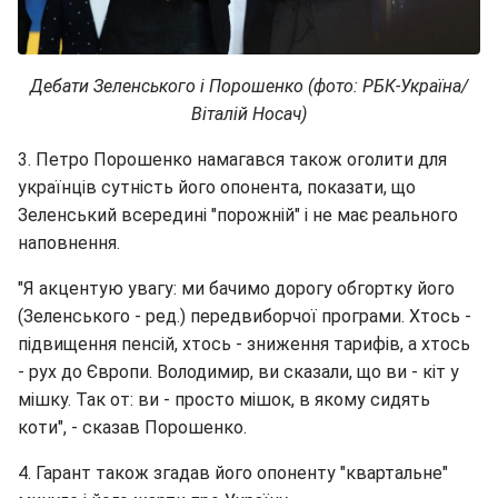
Дебати Зеленського і Порошенко (фото: РБК-Україна/
Віталій Носач)
3. Петро Порошенко намагався також оголити для
українців сутність його опонента, показати, що
Зеленський всередині "порожній" і не має реального
наповнення.
"Я акцентую увагу: ми бачимо дорогу обгортку його
(Зеленського - ред.) передвиборчої програми. Хтось -
підвищення пенсій, хтось - зниження тарифів, а хтось
- рух до Європи. Володимир, ви сказали, що ви - кіт у
мішку. Так от: ви - просто мішок, в якому сидять
коти", - сказав Порошенко.
4. Гарант також згадав його опоненту "квартальне"