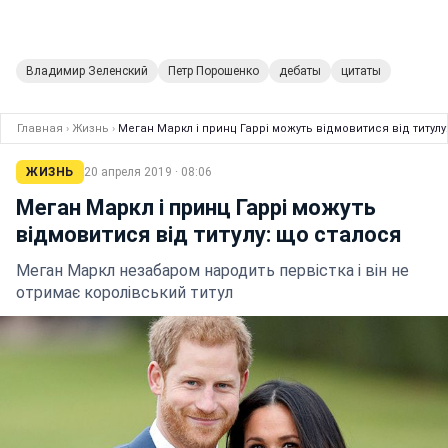
Владимир Зеленский
Петр Порошенко
дебаты
цитаты
Главная
›
Жизнь
›
Меган Маркл і принц Гаррі можуть відмовитися від титулу
ЖИЗНЬ
20 апреля 2019 · 08:06
Меган Маркл і принц Гаррі можуть
відмовитися від титулу: що сталося
Меган Маркл незабаром народить первістка і він не
отримає королівський титул