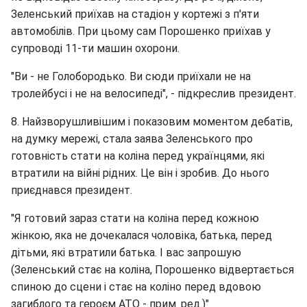
Зеленський приїхав на стадіон у кортежі з п'яти
автомобілів. При цьому сам Порошенко приїхав у
супроводі 11-ти машин охорони.
"Ви - не Голобородько. Ви сюди приїхали не на
тролейбусі і не на велосипеді", - підкреслив президент.
8. Найзворушливішим і показовим моментом дебатів,
на думку мережі, стала заява Зеленського про
готовність стати на коліна перед українцями, які
втратили на війні рідних. Це він і зробив. До нього
приєднався президент.
"Я готовий зараз стати на коліна перед кожною
жінкою, яка не дочекалася чоловіка, батька, перед
дітьми, які втратили батька. І вас запрошую
(Зеленський стає на коліна, Порошенко відвертається
спиною до сцени і стає на коліно перед вдовою
загиблого та героєм АТО - прим. ред.)".