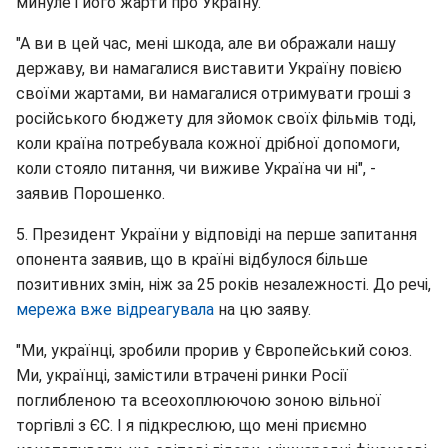
минуле і його жарти про Україну.
"А ви в цей час, мені шкода, але ви ображали нашу
державу, ви намагалися виставити Україну повією
своїми жартами, ви намагалися отримувати гроші з
російського бюджету для зйомок своїх фільмів тоді,
коли країна потребувала кожної дрібної допомоги,
коли стояло питання, чи виживе Україна чи ні", -
заявив Порошенко.
5. Президент України у відповіді на перше запитання
опонента заявив, що в країні відбулося більше
позитивних змін, ніж за 25 років незалежності. До речі,
мережа вже відреагувала
на цю заяву.
"Ми, українці, зробили прорив у Європейський союз.
Ми, українці, замістили втрачені ринки Росії
поглибленою та всеохоплюючою зоною вільної
торгівлі з ЄС. І я підкреслюю, що мені приємно