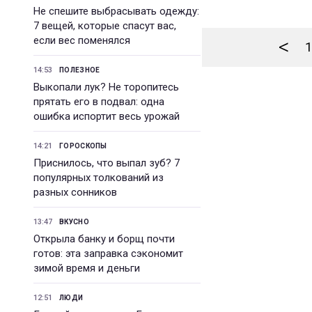
Не спешите выбрасывать одежду:
7 вещей, которые спасут вас,
если вес поменялся
<
1
14:53
ПОЛЕЗНОЕ
Выкопали лук? Не торопитесь
прятать его в подвал: одна
ошибка испортит весь урожай
14:21
ГОРОСКОПЫ
Приснилось, что выпал зуб? 7
популярных толкований из
разных сонников
13:47
ВКУСНО
Открыла банку и борщ почти
готов: эта заправка сэкономит
зимой время и деньги
12:51
ЛЮДИ