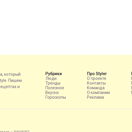
Рубрики
Про Styler
на, который
Люди
О проекте
style. Пишем
Тренды
Контакты
рецептах и
Полезное
Команда
Вкусно
О компании
Гороскопы
Реклама
едиа — R40-05347