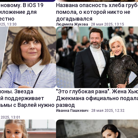
-новому. В iOS 19
Названа опасность хлеба груб
риложение для
помола, о которой никто не
вестно
догадывался
25, 13:30
Людмила Жукова
·
28 мая 2025, 13:15
оны. Звезда
"Это глубокая рана". Жена Хь
ий поддерживает
Джекмана официально подала
льмы с Варлей нужно
развод
Иванна Пашкевич
·
28 мая 2025, 12:32
 2025, 13:01