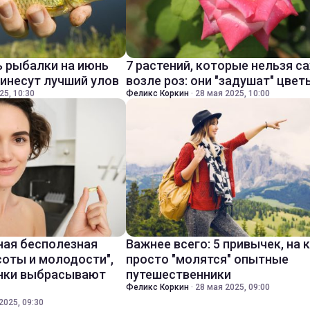
 рыбалки на июнь
7 растений, которые нельзя с
ринесут лучший улов
возле роз: они "задушат" цвет
25, 10:30
Феликс Коркин
·
28 мая 2025, 10:00
ная бесполезная
Важнее всего: 5 привычек, на
соты и молодости",
просто "молятся" опытные
инки выбрасывают
путешественники
Феликс Коркин
·
28 мая 2025, 09:00
2025, 09:30