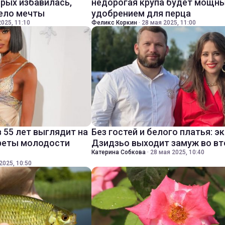
орых избавилась,
недорогая крупа будет мощн
тело мечты
удобрением для перца
025, 11:10
Феликс Коркин
·
28 мая 2025, 11:00
 55 лет выглядит на
Без гостей и белого платья: э
креты молодости
Дзидзьо выходит замуж во вт
Катерина Собкова
·
28 мая 2025, 10:40
2025, 10:50