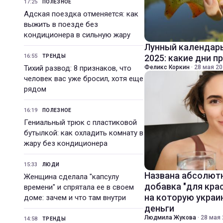
17:25
ПОЛЕЗНОЕ
Адская поездка отменяется: как
выжить в поезде без
кондиционера в сильную жару
Лунный календарь
16:55
2025: какие дни п
ТРЕНДЫ
Тихий развод: 8 признаков, что
Феликс Коркин
·
28 мая 20
человек вас уже бросил, хотя еще
рядом
16:19
ПОЛЕЗНОЕ
Гениальный трюк с пластиковой
бутылкой: как охладить комнату в
жару без кондиционера
15:33
ЛЮДИ
Названа абсолют
Женщина сделала "капсулу
добавка "для кра
времени" и спрятала ее в своем
на которую укра
доме: зачем и что там внутри
деньги
Людмила Жукова
·
28 мая 
14:58
ТРЕНДЫ