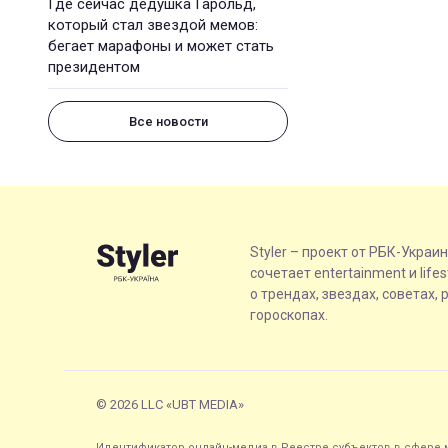
Где сейчас дедушка Гарольд,
который стал звездой мемов:
бегает марафоны и может стать
президентом
Все новости
Styler – проект от РБК-Украи
сочетает entertainment и life
о трендах, звездах, советах, 
гороскопах.
© 2026 LLC «UBT MEDIA»
Идентификатор онлайн-медиа в Реестре субъектов в сфере м