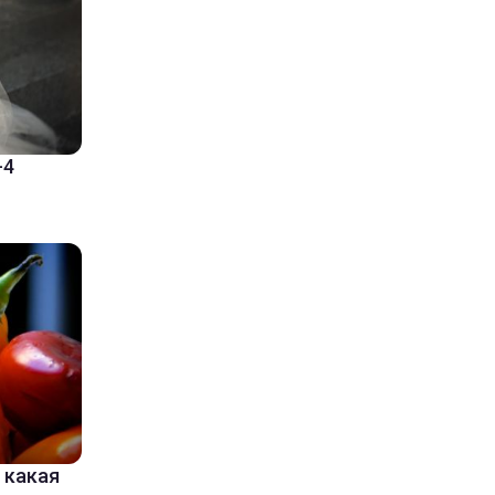
-4
 какая