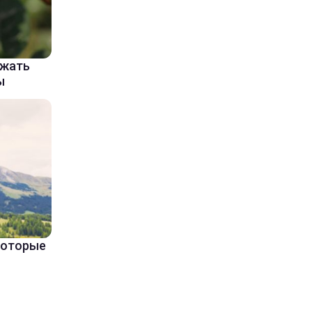
ажать
ы
 которые