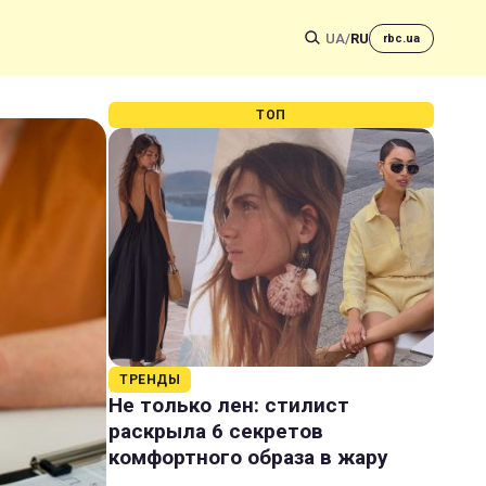
UA
/
RU
rbc.ua
ТОП
ТРЕНДЫ
Не только лен: стилист
раскрыла 6 секретов
комфортного образа в жару