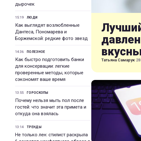
дырочек
15:19
ЛЮДИ
Лучший
Как выглядят возлюбленные
Дантеса, Пономарева и
давлен
Боржемской: редкие фото звезд
вкусн
14:36
ПОЛЕЗНОЕ
Как быстро подготовить банки
Татьяна Самарук
·
28
для консервации: легкие
проверенные методы, которые
сэкономят ваше время
13:55
ГОРОСКОПЫ
Почему нельзя мыть пол после
гостей: что значит эта примета и
откуда она взялась
13:14
ТРЕНДЫ
Не только лен: стилист раскрыла