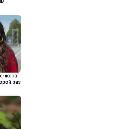
ым
кс-жена
орой раз