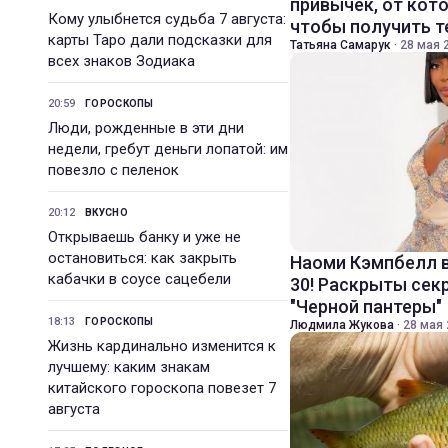
привычек, от кот
Кому улыбнется судьба 7 августа:
чтобы получить 
карты Таро дали подсказки для
Татьяна Самарук
·
28 мая 2
всех знаков Зодиака
20:59
ГОРОСКОПЫ
Люди, рожденные в эти дни
недели, гребут деньги лопатой: им
повезло с пеленок
20:12
ВКУСНО
Открываешь банку и уже не
остановиться: как закрыть
Наоми Кэмпбелл в
кабачки в соусе сацебели
30! Раскрыты се
"Черной пантеры"
18:13
ГОРОСКОПЫ
Людмила Жукова
·
28 мая 
Жизнь кардинально изменится к
лучшему: каким знакам
китайского гороскопа повезет 7
августа