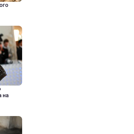
ого
ю
 на