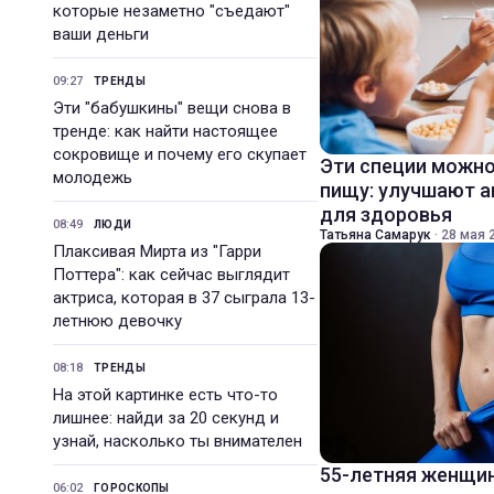
которые незаметно "съедают"
ваши деньги
09:27
ТРЕНДЫ
Эти "бабушкины" вещи снова в
тренде: как найти настоящее
сокровище и почему его скупает
Эти специи можно
молодежь
пищу: улучшают а
для здоровья
08:49
ЛЮДИ
Татьяна Самарук
·
28 мая 2
Плаксивая Мирта из "Гарри
Поттера": как сейчас выглядит
актриса, которая в 37 сыграла 13-
летнюю девочку
08:18
ТРЕНДЫ
На этой картинке есть что-то
лишнее: найди за 20 секунд и
узнай, насколько ты внимателен
55-летняя женщин
06:02
ГОРОСКОПЫ