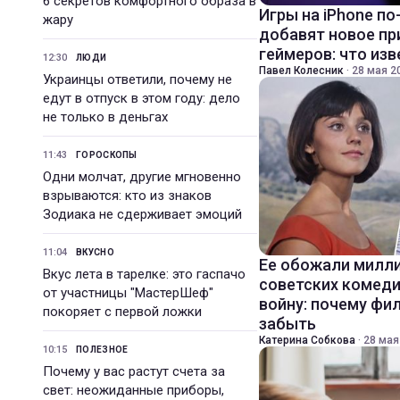
6 секретов комфортного образа в
Игры на iPhone по
жару
добавят новое п
геймеров: что из
12:30
ЛЮДИ
Павел Колесник
·
28 мая 20
Украинцы ответили, почему не
едут в отпуск в этом году: дело
не только в деньгах
11:43
ГОРОСКОПЫ
Одни молчат, другие мгновенно
взрываются: кто из знаков
Зодиака не сдерживает эмоций
11:04
ВКУСНО
Ее обожали милли
Вкус лета в тарелке: это гаспачо
советских комед
от участницы "МастерШеф"
войну: почему фи
покоряет с первой ложки
забыть
Катерина Собкова
·
28 мая
10:15
ПОЛЕЗНОЕ
Почему у вас растут счета за
свет: неожиданные приборы,