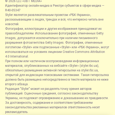
© 2026 LLC «UBT MEDIA»
Идентификатор онлайн-медиа в Реестре субъектов в сфере медиа —
R40-05347
Styler является развлекательным проектом «РБК-Украина»,
рассказывающим о людях, трендах и всё, что интересно читать вне
новостей.
Фотографии, иллюстрации и другие изображения принадлежат их
правообладателям. Использование фотографий, отмеченных Getty
Images, допускается исключительно при наличии письменного
разрешения фотоагентства Getty Images. Фотографии, отмеченные
логотипом «Styler» или подписанные «Styler» или «РБК-Украина», могут
использоваться на условиях лицензии Creative Commons Attribution
4.0 International.
При полном или частичном воспроизведении информационных
материалов, опубликованных на вебсайте «Styler» (styler.rbc.ua),
обязательно размещение активной гиперссылки на styler.rbc.ua,
открытой для индексации поисковыми системами. Такая гиперссылка
должна быть размещена непосредственно в тексте материала не ниже
второго абзаца.
Редакция "Styler" может не разделять точку зрения авторов
публикаций. Оценочные суждения, согласно законодательству
Украины, не подлежат опровержению и доказыванию их правдивости.
За достоверность, содержание и соответствие требованиям
законодательства рекламных материалов ответственность несет
рекламодатель.