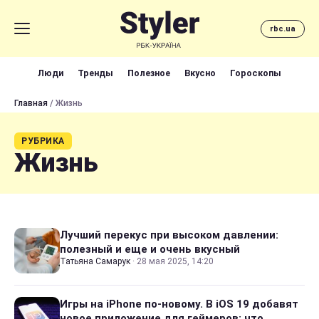
rbc.ua
Люди
Тренды
Полезное
Вкусно
Гороскопы
Главная
/ Жизнь
РУБРИКА
Жизнь
Лучший перекус при высоком давлении:
полезный и еще и очень вкусный
Татьяна Самарук
·
28 мая 2025, 14:20
Игры на iPhone по-новому. В iOS 19 добавят
новое приложение для геймеров: что