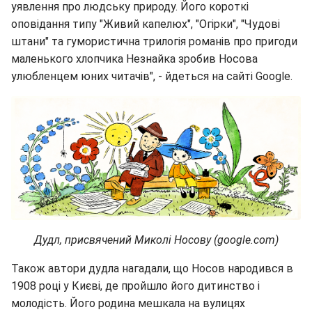
уявлення про людську природу. Його короткі
оповідання типу "Живий капелюх", "Огірки", "Чудові
штани" та гумористична трилогія романів про пригоди
маленького хлопчика Незнайка зробив Носова
улюбленцем юних читачів", - йдеться на сайті Google.
Дудл, присвячений Миколі Носову (google.com)
Також автори дудла нагадали, що Носов народився в
1908 році у Києві, де пройшло його дитинство і
молодість. Його родина мешкала на вулицях