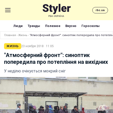
rbc.ua
Люди
Тренды
Полезное
Вкусно
Гороскопы
Главная
›
Жизнь
›
"Атмосферний фронт": синоптик попередила про потеплін
ЖИЗНЬ
23 ноября 2018 · 11:05
"Атмосферний фронт": синоптик
попередила про потепління на вихідних
У неділю очікується мокрий сніг