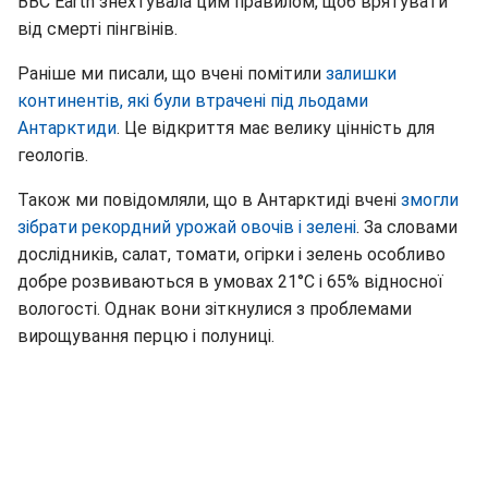
BBC Earth знехтувала цим правилом, щоб врятувати
від смерті пінгвінів.
Раніше ми писали, що вчені помітили
залишки
континентів, які були втрачені під льодами
Антарктиди
. Це відкриття має велику цінність для
геологів.
Також ми повідомляли, що в Антарктиді вчені
змогли
зібрати рекордний урожай овочів і зелені
. За словами
дослідників, салат, томати, огірки і зелень особливо
добре розвиваються в умовах 21°C і 65% відносної
вологості. Однак вони зіткнулися з проблемами
вирощування перцю і полуниці.