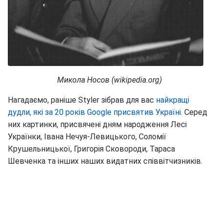
Микола Носов (wikipedia.org)
Нагадаємо, раніше Styler зібрав для вас
найкращі
дудли, які за 20 років Google присвятив Україні
. Серед
них картинки, присвячені дням народження Лесі
Українки, Івана Нечуя-Левицького, Соломії
Крушельницької, Григорія Сковороди, Тараса
Шевченка та інших наших видатних співвітчизників.