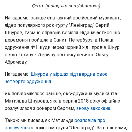
Фото: (instagram.com/shnurovs)
Нагадаємо, раніше епатажний російський музикант,
лідер популярного рок-гурту "Ленінград" Сергій
Шнуров, таємно справив весілля. Відзначається, що
церемонія пройшла в Санкт-Петербурзі в Палаці
одруження №1, куди через чорний хід і провів Шнур
свою кохану - 26-річну світську левицю Ольгу
Абрамову.
Нагадаємо,
Шнуров у віршах підтвердив своє
четверте одруження.
Як повідомлялося раніше, екс-дружина музиканта
Матильда Шнурова, яка в серпні 2018 року офіційно
розлучилася з рокером Сергієм,
знову закохана
.
Також ми писали, як Матильда
розповіла про
розлучення
з солістом групи "Ленінград". За її словами,