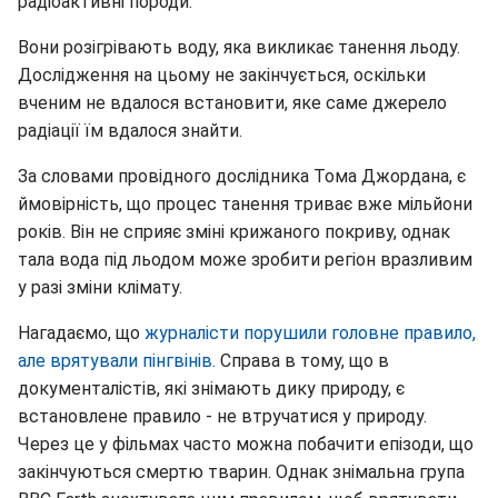
радіоактивні породи.
Вони розігрівають воду, яка викликає танення льоду.
Дослідження на цьому не закінчується, оскільки
вченим не вдалося встановити, яке саме джерело
радіації їм вдалося знайти.
За словами провідного дослідника Тома Джордана, є
ймовірність, що процес танення триває вже мільйони
років. Він не сприяє зміні крижаного покриву, однак
тала вода під льодом може зробити регіон вразливим
у разі зміни клімату.
Нагадаємо, що
журналісти порушили головне правило,
але врятували пінгвінів.
Справа в тому, що в
документалістів, які знімають дику природу, є
встановлене правило - не втручатися у природу.
Через це у фільмах часто можна побачити епізоди, що
закінчуються смертю тварин. Однак знімальна група