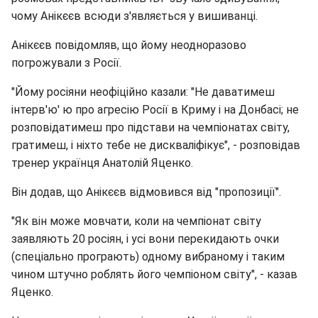
чому Анікєєв всюди з'являється у вишиванці.
Анікєєв повідомляв, що йому неодноразово
погрожували з Росії.
"Йому росіяни неофіційно казали: "Не даватимеш
інтерв'ю' ю про агресію Росії в Криму і на Донбасі; не
розповідатимеш про підстави на чемпіонатах світу,
гратимеш, і ніхто тебе не дискваліфікує", - розповідав
тренер українця Анатолій Яценко.
Він додав, що Анікєєв відмовився від "пропозиції".
"Як він може мовчати, коли на чемпіонат світу
заявляють 20 росіян, і усі вони перекидають очки
(спеціально програють) одному вибраному і таким
чином штучно роблять його чемпіоном світу", - казав
Яценко.