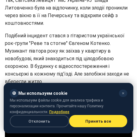
Так, світська левиця і "Міс Україна-95" Влада
Литовченко була на відпочинку, коли злодії проникли
через вікно в її на Печерську та відкрили сейф з
коштовностями.
Подібний інцидент стався з гітаристом української
рок-групи "Реве та стогне" Євгеном Котенко.
Музикант півтора року як заїхав у квартиру в
новобудові, який знаходиться під цілодобовою
охороною. В будинку є відеоспостереження і
консьєржі в кожному під'їзді. Але запобіжні заходи не
вберегли житло.
🍪
Мы используем cookie
✕
Мы используем файлы cookie для анализа трафика и
персонализации контента. Прочитайте нашу Политику
конфиденциальности.
Подробнее
Отклонить
Принять все