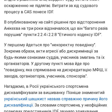
оскарженню не підлягає. Витрати за хід судового
процесу в CAS понесе IDF.
В опублікованому на сайті рішенні про відсторонення
Анікєєва на три роки відзначалося, що він "багато разів
порушив" пункти 2.2.4 і 2.2.8 "Етичного кодексу IDF".
У першому йдеться про "некоректну поведінку".
Зокрема образи, акти агресії або дискримінації за
будь-якими ознаками суддів, учасників змагань та їх
організаторів. У другому пункті мова йде про
"поведінку, яка спрямована на дискредитацію МФШ, її
заходів, організаторів, учасників, спонсорів".
Нагадаємо, в Росії українського спортсмена
дискваліфікували за вишиванку. Пізніше знаменитий
український шашкист назвав справжню причину його
дискваліфікації
. За словами спортсмена, у неофіційних
розмовах представників IDF звучало здивування,