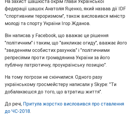
На захист шашкіста окрім глави Української
федерації шашок Анатолія Яценко, який назвав дії IDF
"спортивним тероризмом", також висловився міністр
молоді та спорту України Ігор Жданов.
Він написав у Facebook, що вважає це рішення
"політичним" і таким, що "викликає огиду", вважає його
"зведенням особистих рахунків" і "політичними
репресіями проти громадянина України за його
публічну патріотичну, проукраїнську позицію".
На тому погрози не скінчилися. Одного разу
українському гросмейстеру написали у Skype: "Ти
добалакаєшся до того, що втратиш життя".
До речі,
Притула жорстко висловився про ставлення
до ЧС-2018
.