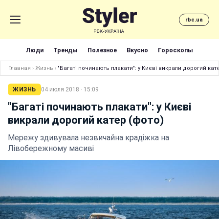
rbc.ua
Люди
Тренды
Полезное
Вкусно
Гороскопы
Главная
›
Жизнь
›
"Багаті починають плакати": у Києві викрали дорогий кат
ЖИЗНЬ
04 июля 2018 · 15:09
"Багаті починають плакати": у Києві
викрали дорогий катер (фото)
Мережу здивувала незвичайна крадіжка на
Лівобережному масиві