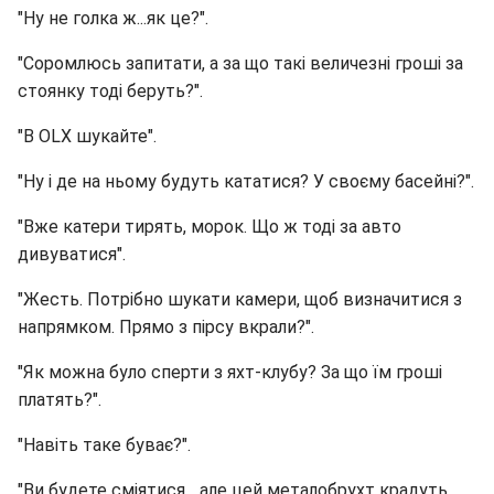
"Ну не голка ж...як це?".
"Соромлюсь запитати, а за що такі величезні гроші за
стоянку тоді беруть?".
"В OLX шукайте".
"Ну і де на ньому будуть кататися? У своєму басейні?".
"Вже катери тирять, морок. Що ж тоді за авто
дивуватися".
"Жесть. Потрібно шукати камери, щоб визначитися з
напрямком. Прямо з пірсу вкрали?".
"Як можна було сперти з яхт-клубу? За що їм гроші
платять?".
"Навіть таке буває?".
"Ви будете сміятися... але цей металобрухт крадуть