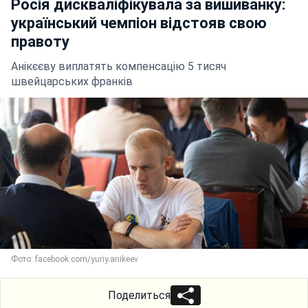
Росія дискваліфікувала за вишиванку:
український чемпіон відстояв свою
правоту
Анікєєву виплатять компенсацію 5 тисяч
швейцарських франків
Фото: facebook.com/yuriy.anikeev
Поделиться