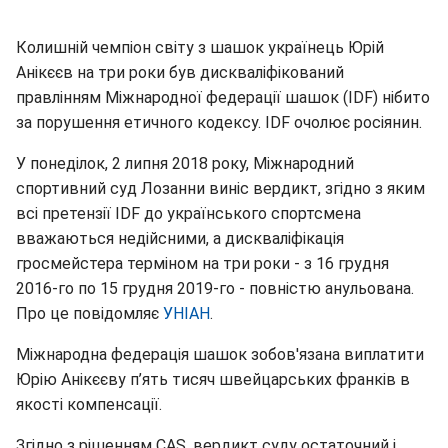
Колишній чемпіон світу з шашок українець Юрій
Анікєєв на три роки був дискваліфікований
правлінням Міжнародної федерації шашок (IDF) нібито
за порушення етичного кодексу. IDF очолює росіянин.
У понеділок, 2 липня 2018 року, Міжнародний
спортивний суд Лозанни виніс вердикт, згідно з яким
всі претензії IDF до українського спортсмена
вважаються недійсними, а дискваліфікація
гросмейстера терміном на три роки - з 16 грудня
2016-го по 15 грудня 2019-го - повністю анульована.
Про це повідомляє
УНІАН
.
Міжнародна федерація шашок зобов'язана виплатити
Юрію Анікєєву п’ять тисяч швейцарських франків в
якості компенсації.
Згідно з рішенням CAS, вердикт суду остаточний і