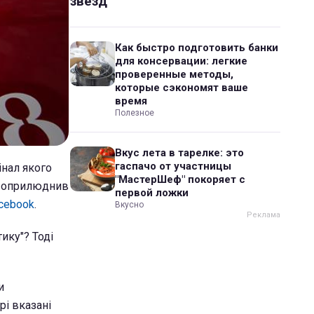
звезд
Как быстро подготовить банки
для консервации: легкие
проверенные методы,
которые сэкономят ваше
время
Полезное
Вкус лета в тарелке: это
гаспачо от участницы
інал якого
"МастерШеф" покоряет с
ня оприлюднив
первой ложки
cebook
.
Вкусно
ику"? Тоді
и
рі вказані