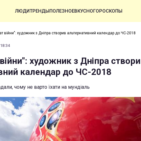
ЛЮДИ
ТРЕНДЫ
ПОЛЕЗНОЕ
ВКУСНО
ГОРОСКОПЫ
ат війни": художник з Дніпра створив альтернативний календар до ЧС-2018
 18:34
війни": художник з Дніпра створи
вний календар до ЧС-2018
дали, чому не варто їхати на мундіаль