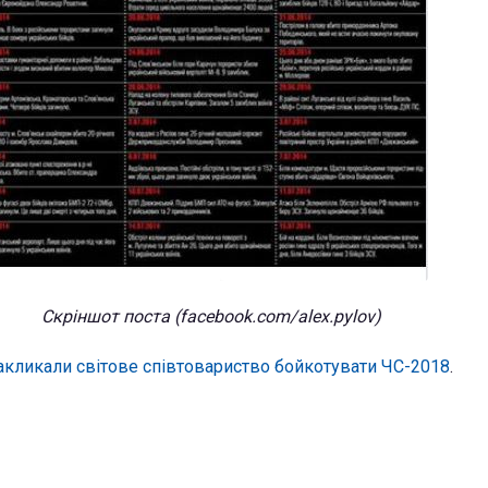
Скріншот поста (facebook.com/alex.pylov)
акликали світове співтовариство бойкотувати ЧС-2018
.