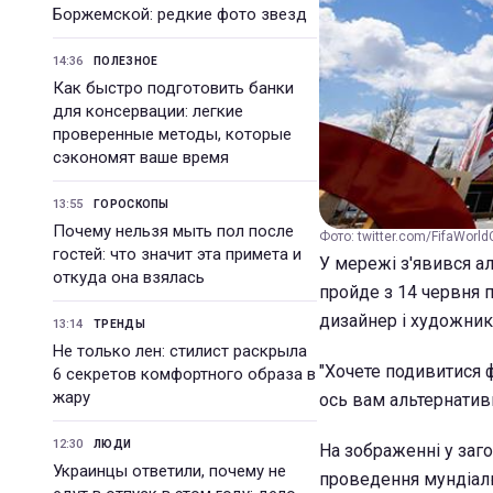
Боржемской: редкие фото звезд
14:36
ПОЛЕЗНОЕ
Как быстро подготовить банки
для консервации: легкие
проверенные методы, которые
сэкономят ваше время
13:55
ГОРОСКОПЫ
Почему нельзя мыть пол после
Фото: twitter.com/FifaWorld
гостей: что значит эта примета и
У мережі з'явився а
откуда она взялась
пройде з 14 червня 
дизайнер і художник
13:14
ТРЕНДЫ
Не только лен: стилист раскрыла
"Хочете подивитися ф
6 секретов комфортного образа в
жару
ось вам альтернативн
12:30
ЛЮДИ
На зображенні у заго
Украинцы ответили, почему не
проведення мундіалю,