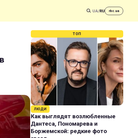
UA
/
RU
rbc.ua
ТОП
в
ЛЮДИ
Как выглядят возлюбленные
Дантеса, Пономарева и
Боржемской: редкие фото