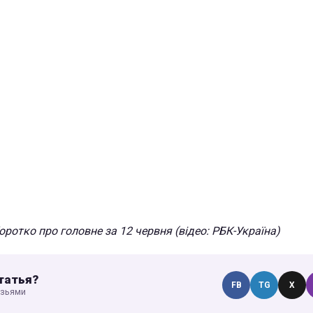
оротко про головне за 12 червня (відео: РБК-Україна)
татья?
FB
TG
X
узьями