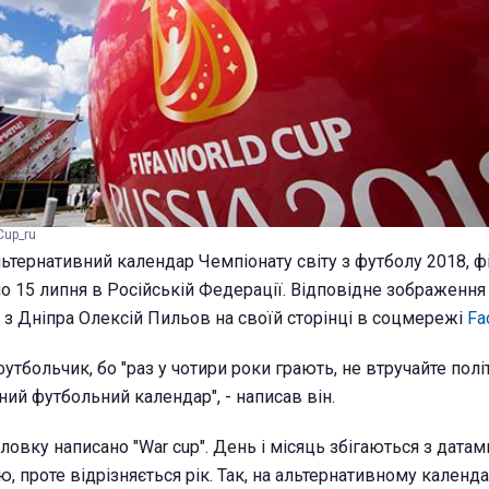
Cup_ru
льтернативний календар Чемпіонату світу з футболу 2018, ф
по 15 липня в Російській Федерації. Відповідне зображен
 з Дніпра Олексій Пильов на своїй сторінці в соцмережі
Fa
утбольчик, бо "раз у чотири роки грають, не втручайте політ
ий футбольний календар", - написав він.
ловку написано "War cup". День і місяць збігаються з датам
 проте відрізняється рік. Так, на альтернативному календа