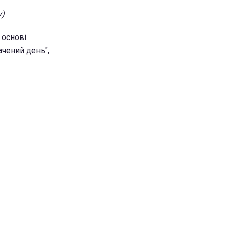
v)
 основі
ачений день",