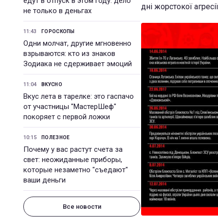
едут в отпуск в этом году: дело
дні жорстокої агресі
не только в деньгах
11:43
ГОРОСКОПЫ
Одни молчат, другие мгновенно
взрываются: кто из знаков
Зодиака не сдерживает эмоций
11:04
ВКУСНО
Вкус лета в тарелке: это гаспачо
от участницы "МастерШеф"
покоряет с первой ложки
10:15
ПОЛЕЗНОЕ
Почему у вас растут счета за
свет: неожиданные приборы,
которые незаметно "съедают"
ваши деньги
Все новости