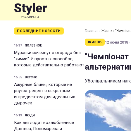
Главная
›
Жизнь
›
"Чемпіон
ПОСЛЕДНИЕ НОВОСТИ
12 июня 2018 ·
ЖИЗНЬ
16:37
ПОЛЕЗНОЕ
Муравьи исчезнут с огорода без
"Чемпіонат 
"химии": 5 простых способов,
альтернати
которые действительно работают
15:55
ВКУСНО
Уболівальникам нага
Ажурные блины, которые не
рвутся: рецепт с секретным
ингредиентом для идеальных
дырочек
15:19
ЛЮДИ
Как выглядят возлюбленные
Дантеса, Пономарева и