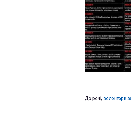
До речі,
волонтери з