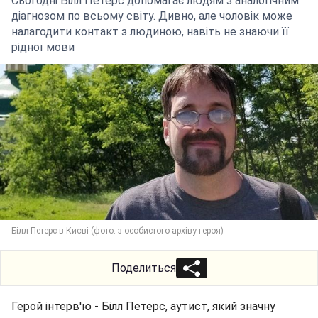
Сьогодні Білл Петерс допомагає людям з аналогічним
діагнозом по всьому світу. Дивно, але чоловік може
налагодити контакт з людиною, навіть не знаючи її
рідної мови
Білл Петерс в Києві (фото: з особистого архіву героя)
Поделиться
Герой інтерв'ю - Білл Петерс, аутист, який значну