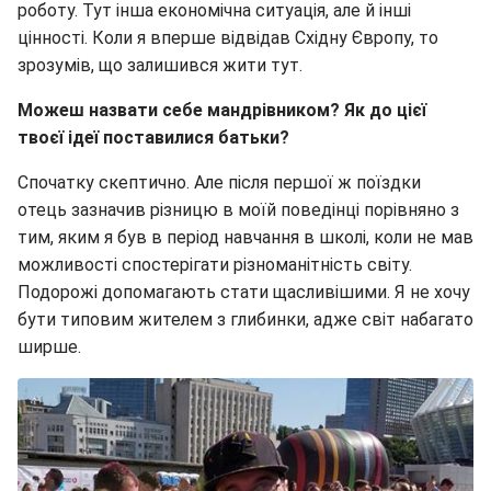
роботу. Тут інша економічна ситуація, але й інші
цінності. Коли я вперше відвідав Східну Європу, то
зрозумів, що залишився жити тут.
Можеш назвати себе мандрівником? Як до цієї
твоєї ідеї поставилися батьки?
Спочатку скептично. Але після першої ж поїздки
отець зазначив різницю в моїй поведінці порівняно з
тим, яким я був в період навчання в школі, коли не мав
можливості спостерігати різноманітність світу.
Подорожі допомагають стати щасливішими. Я не хочу
бути типовим жителем з глибинки, адже світ набагато
ширше.