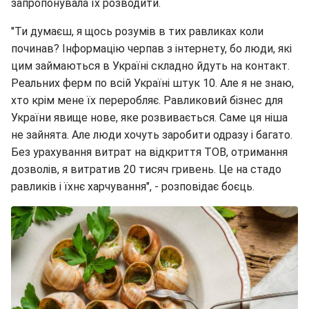
запропонувала їх розводити.
"Ти думаєш, я щось розумів в тих равликах коли
починав? Інформацію черпав з інтернету, бо люди, які
цим займаються в Україні складно йдуть на контакт.
Реальних ферм по всій Україні штук 10. Але я не знаю,
хто крім мене їх переробляє. Равликовий бізнес для
України явище нове, яке розвивається. Саме ця ніша
не зайнята. Але люди хочуть заробити одразу і багато.
Без урахування витрат на відкриття ТОВ, отримання
дозволів, я витратив 20 тисяч гривень. Це на стадо
равликів і їхнє харчування", - розповідає боєць.