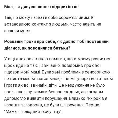
Білл, ти дивуєш своєю відкритістю!
Так, не можу назвати себе сором'язливим. Я
встановлюю контакт з людьми, часто навіть не
знаючи мови.
Розкажи трохи про себе, як давно тобі поставили
діагноз, як поводилися батьки?
У віці двох років лікар помітив, що в моєму розвитку
щось йде не так, і, звичайно, повідомив про свої
підозри моїй мамі. Були явні проблеми з сенсорикою –
не вистачало м'язової маси, я не міг упоратися з тілом
і грати як всі звичайні діти. Це нездужання не було
пов'язано з аутизмом безпосередньо, але згодом
допомогло виявити порушення. Близько 4-х років я
нарешті заговорив, це були цілі речення. Перше:
"Мама, я голодний і хочу піцу".