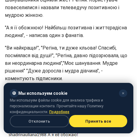
повеселилися і назвали телеведучу позитивною і
мудрою жінкою.
"А я її обожнюю! Найбільш позитивна і життєрадісна
людина", - написав один з фанатів.
"Ви найкраща!", "Регіна, ти дуже кльова! Спасибі,
посміялася від душі!", "Регіна, давно підозрювала, що
ви неординарна людина","Моє шанування. Мудре
рішення" "Дуже доросла і мудра дівчина", -
коментують підписники.
🍪
Мы используем cookie
✕
Мы используем файлы cookie для анализа трафика и
персонализации контента. Прочитайте нашу Политику
конфиденциальности.
Подробнее
Отклонить
Принять все