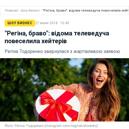
Главная
›
Шоу бизнес
›
"Регіна, браво": відома телеведуча повеселила хейт
ШОУ БИЗНЕС
27 июня 2018 · 10:49
"Регіна, браво": відома телеведуча
повеселила хейтерів
Регіна Тодоренко звернулася з жартівливою заявою
Фото: Регіна Тодоренко (instagram.com/reginatodorenko)