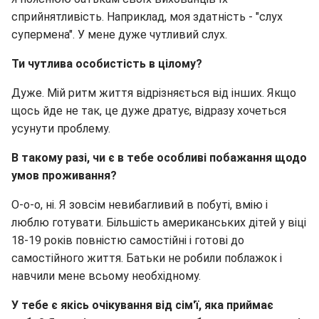
сприйнятливість. Наприклад, моя здатність - "слух
супермена". У мене дуже чутливий слух.
Ти чутлива особистість в цілому?
Дуже. Мій ритм життя відрізняється від інших. Якщо
щось йде не так, це дуже дратує, відразу хочеться
усунути проблему.
В такому разі, чи є в тебе особливі побажання щодо
умов проживання?
О-о-о, ні. Я зовсім невибагливий в побуті, вмію і
люблю готувати. Більшість американських дітей у віці
18-19 років повністю самостійні і готові до
самостійного життя. Батьки не робили поблажок і
навчили мене всьому необхідному.
У тебе є якісь очікування від сім'ї, яка приймає