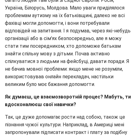
багато людей там були зі східної Європи: Росія,
Україна, Білорусь, Молдова. Мало уваги приділялося
проблемам аутизму на їх батьківщині, далеко не всі
фахівці могли допомогти, і вони потребували
відповідей на запитання. І я подумав, через які-небудь
організації або в сім'ях безпосередньо, але я можу
стати тим посередником, хто допоможе батькам
знайти спільну мову з дітьми. Почав активно
спілкуватися з людьми на фейсбуці, давати поради. Я
не бачив мовної проблеми: якщо мене не розуміли,
використовував онлайн перекладач, настільки
великим було моє бажання допомогти.
Як думаєш, це взаємозворотній процес? Мабуть, ти
вдосконалюєш свої навички?
Так, це дуже допомагає рости над собою, також це
пізнання чужої культури. Наприклад, в Америці мені
запропонували підписати контракт і плату за подібну