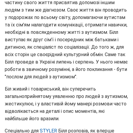
частину свого життя присвятив допомозі іншим
людям з тим же діагнозом. Своє життя він проводить
у подорожах по всьому світу, допомагаючи аутистам
та їх сім'ям налагодити комунікації, отримати навички,
необхідні в повсякденному житті з аутизмом. Білл
виступає як друг сім'ї і посередник між батьками і
дитиною, як спеціаліст по соціалізації. До того ж, для
всіх сторін це своєрідний культурний обмін. Саме так
Білл проведе в Україні липень і серпень. У нього немає
роботи в звичному розумінні, а його покликання - бути
"послом для людей з аутизмом".
Біл живий і товариський, він суперечить
загальноприйнятому уявленню про людей з аутизмом,
жестикулює, і у властивій йому манері розмови часто
відволікається на деталі і опис моментів, які
найбільше його вразили.
Спеціально для
STYLER
Білл розповів, як вперше