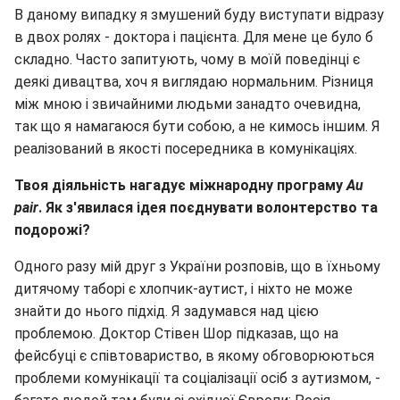
В даному випадку я змушений буду виступати відразу
в двох ролях - доктора і пацієнта. Для мене це було б
складно. Часто запитують, чому в моїй поведінці є
деякі дивацтва, хоч я виглядаю нормальним. Різниця
між мною і звичайними людьми занадто очевидна,
так що я намагаюся бути собою, а не кимось іншим. Я
реалізований в якості посередника в комунікаціях.
Твоя діяльність нагадує міжнародну програму
Au
pair
. Як з'явилася ідея поєднувати волонтерство та
подорожі?
Одного разу мій друг з України розповів, що в їхньому
дитячому таборі є хлопчик-аутист, і ніхто не може
знайти до нього підхід. Я задумався над цією
проблемою. Доктор Стівен Шор підказав, що на
фейсбуці є співтовариство, в якому обговорюються
проблеми комунікації та соціалізації осіб з аутизмом, -