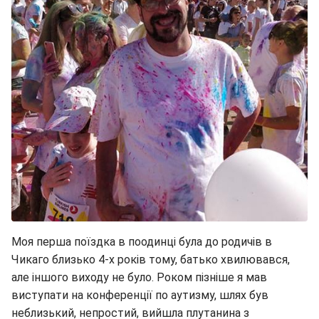
Моя перша поїздка в поодинці була до родичів в
Чикаго близько 4-х років тому, батько хвилювався,
але іншого виходу не було. Роком пізніше я мав
виступати на конференції по аутизму, шлях був
неблизький, непростий, вийшла плутанина з