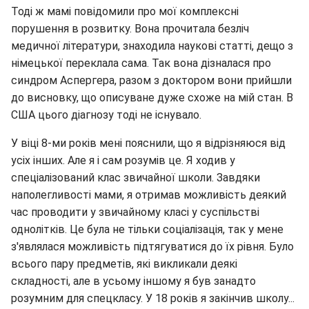
Тоді ж мамі повідомили про мої комплексні
порушення в розвитку. Вона прочитала безліч
медичної літератури, знаходила наукові статті, дещо з
німецької переклала сама. Так вона дізналася про
синдром Аспергера, разом з доктором вони прийшли
до висновку, що описуване дуже схоже на мій стан. В
США цього діагнозу тоді не існувало.
У віці 8-ми років мені пояснили, що я відрізняюся від
усіх інших. Але я і сам розумів це. Я ходив у
спеціалізований клас звичайної школи. Завдяки
наполегливості мами, я отримав можливість деякий
час проводити у звичайному класі у суспільстві
однолітків. Це була не тільки соціалізація, так у мене
з'являлася можливість підтягуватися до їх рівня. Було
всього пару предметів, які викликали деякі
складності, але в усьому іншому я був занадто
розумним для спецкласу. У 18 років я закінчив школу...