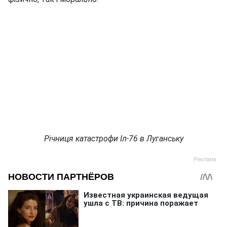
Річниця катастрофи Іл-76 в Луганську