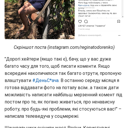
Скріншот поста (instagram.com/reginatodorenko)
"Дорогі хейтери (якщо такі є), бачу, що у вас дуже
багато часу для того, щоб писати коменти. Якщо
всередині накопичилося так багато отрути, пропоную
влаштувати
#ДеньС*ача
. В останню середу місяця я
готова віддавати фото на поталу всім...а також дати
можливість написати найбільш мерзенний комент під
постом про те, як погано живеться, про ненависну
роботу, про будь-які проблеми, які стосуються вас!" –
написала телеведуча у соцмережі.
Шанувальники оцінили жест Регіни. Користувачі