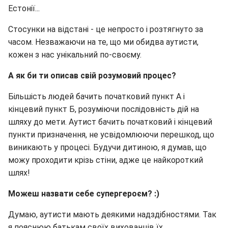
Естонії...
Стосунки на відстані - це непросто і розтягнуто за
часом. Незважаючи на те, що ми обидва аутисти,
кожен з нас унікальний по-своєму.
А як би ти описав свій розумовий процес?
Більшість людей бачить початковий пункт А і
кінцевий пункт Б, розуміючи послідовність дій на
шляху до мети. Аутист бачить початковий і кінцевий
пункти призначення, не усвідомлюючи перешкод, що
виникають у процесі. Будучи дитиною, я думав, що
можу проходити крізь стіни, адже це найкороткий
шлях!
Можеш назвати себе супергероєм? :)
Думаю, аутисти мають деякими надздібностями. Так
я пояснюю батькам своїх вихованців їх