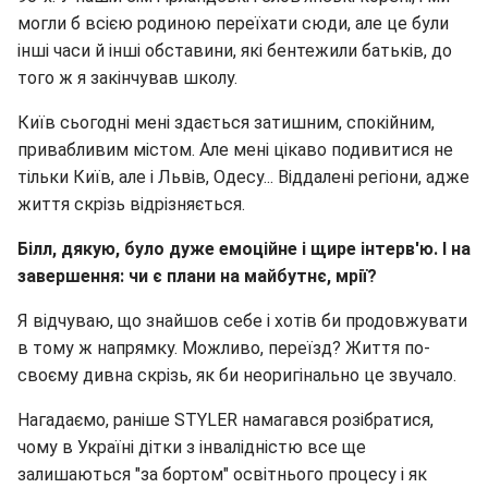
могли б всією родиною переїхати сюди, але це були
інші часи й інші обставини, які бентежили батьків, до
того ж я закінчував школу.
Київ сьогодні мені здається затишним, спокійним,
привабливим містом. Але мені цікаво подивитися не
тільки Київ, але і Львів, Одесу... Віддалені регіони, адже
життя скрізь відрізняється.
Білл, дякую, було дуже емоційне і щире інтерв'ю. І на
завершення: чи є плани на майбутнє, мрії?
Я відчуваю, що знайшов себе і хотів би продовжувати
в тому ж напрямку. Можливо, переїзд? Життя по-
своєму дивна скрізь, як би неоригінально це звучало.
Нагадаємо, раніше STYLER намагався розібратися,
чому в Україні дітки з інвалідністю все ще
залишаються "за бортом" освітнього процесу і як