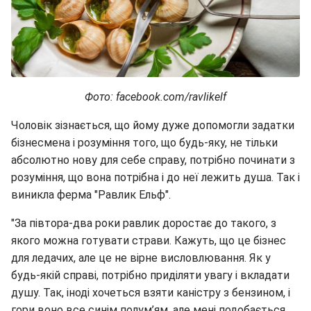
Фото: facebook.com/ravlikelf
Чоловік зізнається, що йому дуже допомогли задатки
бізнесмена і розуміння того, що будь-яку, не тільки
абсолютно нову для себе справу, потрібно починати з
розуміння, що вона потрібна і до неї лежить душа. Так і
виникла ферма "Равлик Ельф".
"За півтора-два роки равлик доростає до такого, з
якого можна готувати страви. Кажуть, що це бізнес
для ледачих, але це не вірне висловлювання. Як у
будь-якій справі, потрібно приділяти увагу і вкладати
душу. Так, іноді хочеться взяти каністру з бензином, і
гори воно все синім полум’ям, але мені подобається