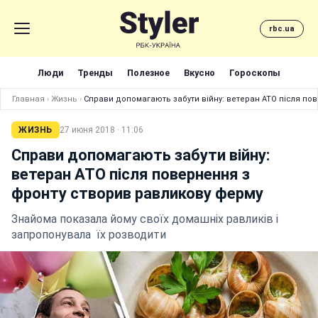
rbc.ua
Люди
Тренды
Полезное
Вкусно
Гороскопы
Главная
›
Жизнь
›
Справи допомагають забути війну: ветеран АТО після по
ЖИЗНЬ
27 июня 2018 · 11:06
Справи допомагають забути війну:
ветеран АТО після повернення з
фронту створив равликову ферму
Знайома показала йому своїх домашніх равликів і
запропонувала їх розводити