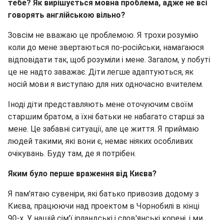
тебе? Як вирішується мовна проблема, адже не всі
говорять англійською вільно?
Зовсім не вважаю це проблемою. Я трохи розумію
коли до мене звертаються по-російськи, намагаюся
відповідати так, щоб розуміли і мене. Загалом, у побуті
це не надто заважає. Діти легше адаптуються, як
носій мови я виступаю для них одночасно вчителем.
Іноді діти представляють мене оточуючим своїм
старшим братом, а їхні батьки не набагато старші за
мене. Це забавні ситуації, але це життя. Я приймаю
людей такими, які вони є, немає ніяких особливих
очікувань. Буду там, де я потрібен.
Яким було перше враження від Києва?
Я пам'ятаю сувеніри, які батько привозив додому з
Києва, працюючи над проектом в Чорнобилі в кінці
90-х. У нашій сім'ї ірландські і слов'янські корені, і ми