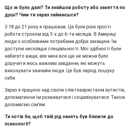
Що ж було далі? Ти знайшов роботу або заняття по
душі? Чим ти зараз займаєшся?
З 18 до 21 року я працював. Це були різні прості
роботи строком від 3-х до 6-ти місяців. В Америці
люди з особливими потребами добре захищені. Їм
доступні нескладні спеціальності. Мої здібності були
набагато вище, але мені все ще не можна було
доручити якісь важливі завдання, які можуть
виконувати звичайні люди. Це був період пошуку
себе.
Зараз я працюю над своїм співтовариством аутистів,
допомагаючи їм розвиватися і соціалізуватися. Також
допомагаю сім'ям.
Ти хотів би, щоб твій рід занять був ближче до
психології?