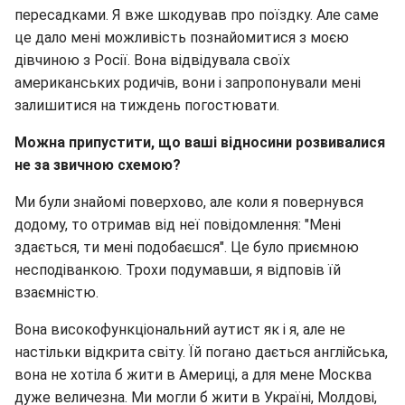
пересадками. Я вже шкодував про поїздку. Але саме
це дало мені можливість познайомитися з моєю
дівчиною з Росії. Вона відвідувала своїх
американських родичів, вони і запропонували мені
залишитися на тиждень погостювати.
Можна припустити, що ваші відносини розвивалися
не за звичною схемою?
Ми були знайомі поверхово, але коли я повернувся
додому, то отримав від неї повідомлення: "Мені
здається, ти мені подобаєшся". Це було приємною
несподіванкою. Трохи подумавши, я відповів їй
взаємністю.
Вона високофункціональний аутист як і я, але не
настільки відкрита світу. Їй погано дається англійська,
вона не хотіла б жити в Америці, а для мене Москва
дуже величезна. Ми могли б жити в Україні, Молдові,