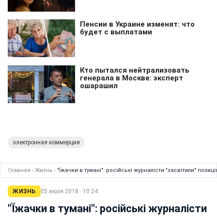
электронная коммерция
Главная
›
Жизнь
›
"Їжачки в тумані": російські журналісти "засвітили" позиц
ЖИЗНЬ
05 июля 2018 · 10:24
"Їжачки в тумані": російські журналісти