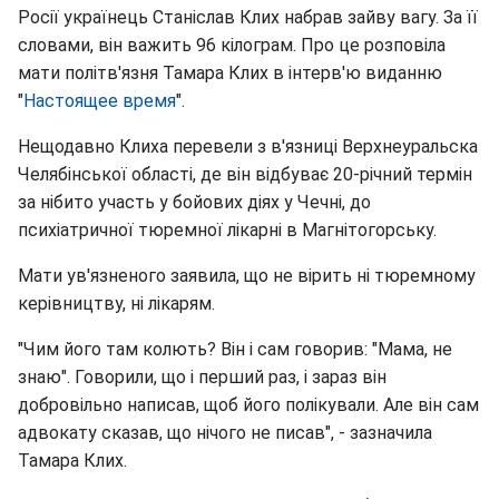
Росії українець Станіслав Клих набрав зайву вагу. За її
словами, він важить 96 кілограм. Про це розповіла
мати політв'язня Тамара Клих в інтерв'ю виданню
"
Настоящее время
".
Нещодавно Клиха перевели з в'язниці Верхнеуральска
Челябінської області, де він відбуває 20-річний термін
за нібито участь у бойових діях у Чечні, до
психіатричної тюремної лікарні в Магнітогорську.
Мати ув'язненого заявила, що не вірить ні тюремному
керівництву, ні лікарям.
"Чим його там колють? Він і сам говорив: "Мама, не
знаю". Говорили, що і перший раз, і зараз він
добровільно написав, щоб його полікували. Але він сам
адвокату сказав, що нічого не писав", - зазначила
Тамара Клих.