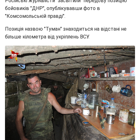
Російські журналісти "засвітили" передову позицію
бойовиків "ДНР", опублікувавши фото в
"Комсомольській правді".
Позиція назвою "Туман" знаходиться на відстані не
більше кілометра від укріплень ВСУ.