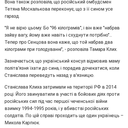
Вона також розповіла, що російський омбудсмен
Тетяна Москалькова переконує, що з її сином усе
гаразд.
"Я не вірю цьому. Бо "96 кілограмів", і він вже "набрав
зайву вагу, йому вже навіть і схуднути потрібно"...
Тепер про Сенцова вона каже, що той набрав два
кілограми при голодуванні", - розповіла Тамара Клих.
Зазначається, що український консул відмовив маму
політв'язня їхати до сина, і порадив дочекатися, коли
Станіслава переведуть назад у в'язницю.
Станіслава Клиха затримали на території РФ в 2014
році. Його звинуватили в участі в бойових діях проти
російських сил під час першої чеченської війни
взимку 1994-1995 років, і у вбивстві російських
солдатів. По цій справі проходить ще один українець –
Микола Карпюк.