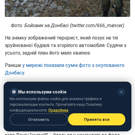
Фото: Бойовик на Донбасі (twitter.com/666_mancer)
На знімку зображений терорист, який позує на тлі
зруйнованої будівлі та згорілого автомобіля. Судячи з
усього, задній план його мало хвилює.
Раніше
у мережі показали сумні фото з окупованого
Донбасу
.
У мережі показали, на що терористи перетворили
🍪
Мы используем cookie
окупований Первомайськ Луганської області.
✕
Мы используем файлы cookie для анализа трафика и
Відповідні фото були опубліковані на сторінці
персонализации контента. Прочитайте нашу Политику
"Кришталевий Промінь" в Twitter.
конфиденциальности.
Подробнее
Отклонить
Принять все
"Первомайськ. Чотири роки без цивілізації, запустіння,
трава, що виросла з асфальту, по якому нікому ходити,