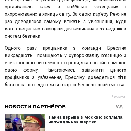
організацією втеч з найбільш захищених і
охоронюваних в'язниць світу. За свою кар'єру Рею не
раз доводилося самому втікати з ув'язнення, куди
його спеціально поміщали для вивчення всіх недоліків
систем безпеки
Одного разу працівника з команди Бресліна
викрадають і поміщають у суперскладну в'язницю з
електронною системою охорони, яка постійно змінює
свою форму. Намагаючись звільнити цінного
працівника з ув'язнення, Бресліну доведеться піти
багато на що і відновити старі небезпечні знайомства.