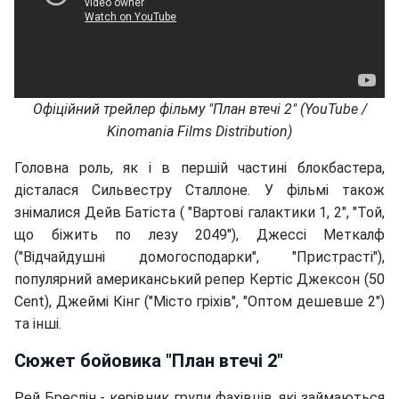
Офіційний трейлер фільму "План втечі 2" (YouTube /
Kinomania Films Distribution)
Головна роль, як і в першій частині блокбастера,
дісталася Сильвестру Сталлоне. У фільмі також
знімалися Дейв Батіста ( "Вартові галактики 1, 2", "Той,
що біжить по лезу 2049"), Джессі Меткалф
("Відчайдушні домогосподарки", "Пристрасті"),
популярний американський репер Кертіс Джексон (50
Cent), Джеймі Кінг ("Місто гріхів", "Оптом дешевше 2")
та інші.
Сюжет бойовика "План втечі 2"
Рей Бреслін - керівник групи фахівців, які займаються