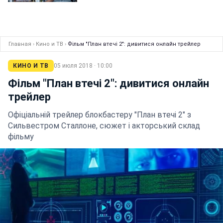
Главная
›
Кино и ТВ
›
Фільм "План втечі 2": дивитися онлайн трейлер
КИНО И ТВ
05 июля 2018 · 10:00
Фільм "План втечі 2": дивитися онлайн
трейлер
Офіціальній трейлер блокбастеру "План втечі 2" з
Сильвестром Сталлоне, сюжет і акторський склад
фільму