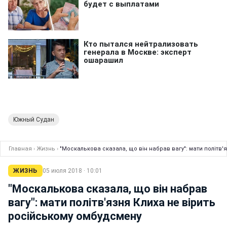
Южный Судан
Главная
›
Жизнь
›
"Москалькова сказала, що він набрав вагу": мати політв'
ЖИЗНЬ
05 июля 2018 · 10:01
"Москалькова сказала, що він набрав
вагу": мати політв'язня Клиха не вірить
російському омбудсмену