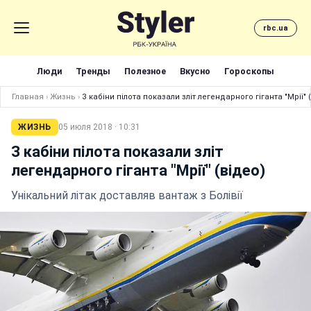
rbc.ua
Люди
Тренды
Полезное
Вкусно
Гороскопы
Главная
›
Жизнь
›
З кабіни пілота показали зліт легендарного гіганта "Мрії" 
ЖИЗНЬ
05 июля 2018 · 10:31
З кабіни пілота показали зліт
легендарного гіганта "Мрії" (відео)
Унікальний літак доставляв вантаж з Болівії