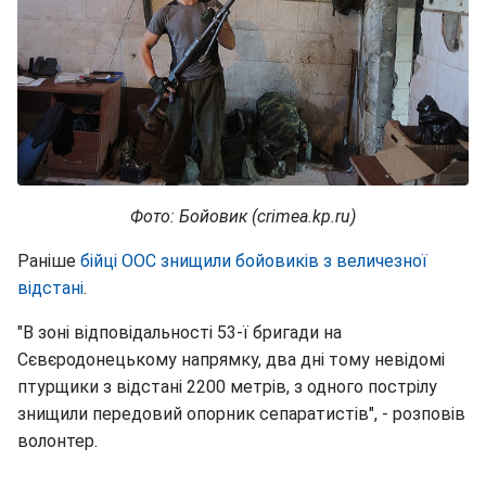
Фото: Бойовик (crimea.kp.ru)
Раніше
бійці ООС знищили бойовиків з величезної
відстані
.
"В зоні відповідальності 53-ї бригади на
Сєвєродонецькому напрямку, два дні тому невідомі
птурщики з відстані 2200 метрів, з одного пострілу
знищили передовий опорник сепаратистів", - розповів
волонтер.