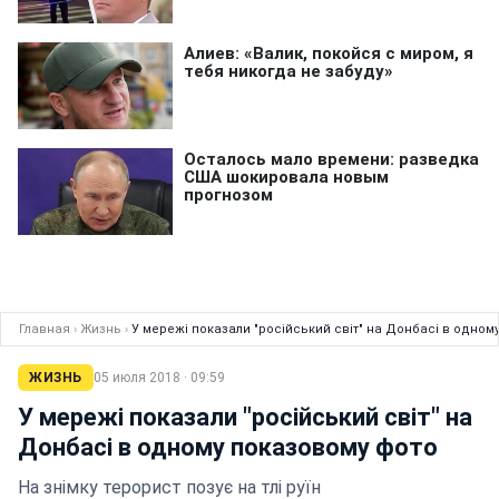
Главная
›
Жизнь
›
У мережі показали "російський світ" на Донбасі в одном
ЖИЗНЬ
05 июля 2018 · 09:59
У мережі показали "російський світ" на
Донбасі в одному показовому фото
На знімку терорист позує на тлі руїн