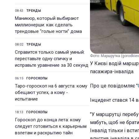
08:43
ТРЕНДЫ
Маникюр, который выбирают
миллионерши: как сделать
трендовые "голые ногти" дома
08:02
ТРЕНДЫ
Справится только самый умный:
Фото: Маршрутка (gorodkiev
переставьте одну спичку и
У Києві водій маршру
исправьте уравнение за 30 секунд
пасажира-інваліда.
06:15
ГОРОСКОПЫ
Про це повідомляє "
Таро-гороскоп на 6 августа: кому
обещают успех, а кому -
испытание
Інцидент стався 14 в
18:13
ГОРОСКОПЫ
"У маршрутці перебув
Гороскоп до конца лета: кому
мабуть, щоб не брати
следует готовиться к карьерным
Інвалід тільки і вст
взлетам и раскрытию тайн
впустив інваліда в с