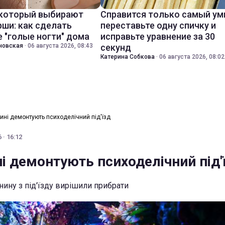
 который выбирают
Справится только самый ум
ши: как сделать
переставьте одну спичку и
 "голые ногти" дома
исправьте уравнение за 30
новская
·
06 августа 2026, 08:43
секунд
Катерина Собкова
·
06 августа 2026, 08:02
ині демонтують психоделічний під'їзд
 · 16:12
і демонтують психоделічний під'
нину з під'їзду вирішили прибрати