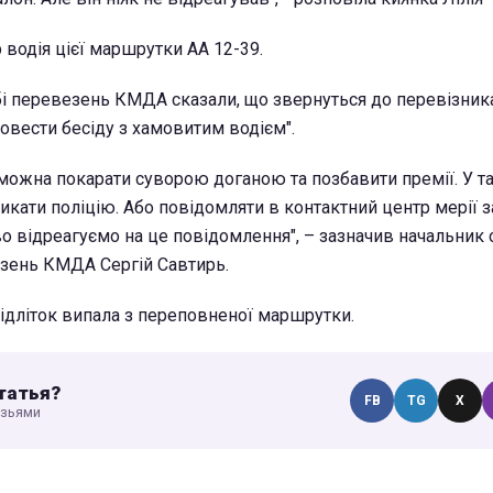
р водія цієї маршрутки АА 12-39.
і перевезень КМДА сказали, що звернуться до перевізника
овести бесіду з хамовитим водієм".
ожна покарати суворою доганою та позбавити премії. У т
икати поліцію. Або повідомляти в контактний центр мерії 
во відреагуємо на це повідомлення", – зазначив начальник
зень КМДА Сергій Савтирь.
підліток випала з переповненої маршрутки.
татья?
FB
TG
X
узьями