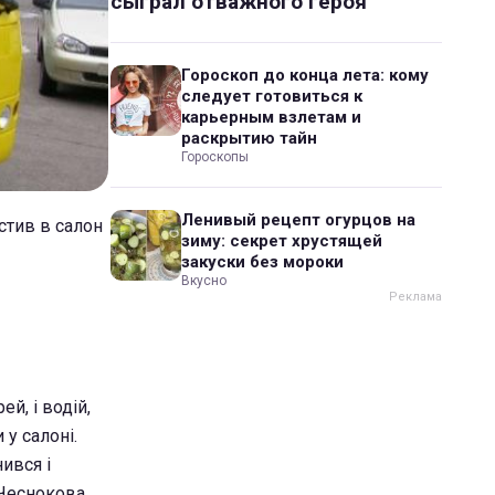
сыграл отважного героя
Гороскоп до конца лета: кому
следует готовиться к
карьерным взлетам и
раскрытию тайн
Гороскопы
Ленивый рецепт огурцов на
устив в салон
зиму: секрет хрустящей
закуски без мороки
Вкусно
й, і водій,
 у салоні.
ився і
 Чеснокова.