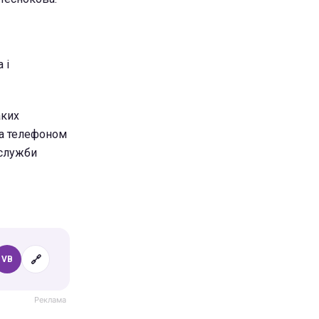
 і
аких
за телефоном
 служби
🔗
VB