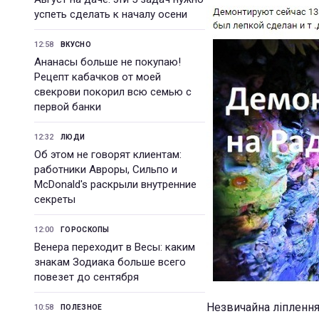
успеть сделать к началу осени
12:58
ВКУСНО
Ананасы больше не покупаю!
Рецепт кабачков от моей
свекрови покорил всю семью с
первой банки
12:32
ЛЮДИ
Об этом не говорят клиентам:
работники Авроры, Сильпо и
McDonald's раскрыли внутренние
секреты
12:00
ГОРОСКОПЫ
Венера переходит в Весы: каким
знакам Зодиака больше всего
повезет до сентября
Незвичайна ліплення
10:58
ПОЛЕЗНОЕ