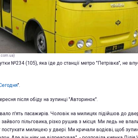
.com.ua)
тки №234 (105), яка їде до станції метро "Петрівка", не вп
Сегодня
".
ересня після обіду на зупинці "Авторинок".
ало п'ять пасажирів. Чоловік на милицях підійшов до двере
 зайвого пільговика, різко рушив з місця. Ми ледь не впали
иг постукати милицею у двері. Ми кричали водієві, щоб зупин
алон. Але він ніяк не відреагував", - розповіла киянка Лілія