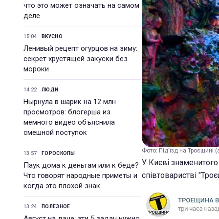
что это может означать на самом
деле
15:04
ВКУСНО
Ленивый рецепт огурцов на зиму:
секрет хрустящей закуски без
мороки
14:22
ЛЮДИ
Нырнула в шарик на 12 млн
просмотров: блогерша из
мемного видео объяснила
смешной поступок
Фото: Під'їзд на Троєщині (
13:57
ГОРОСКОПЫ
У Києві знаменитого
Паук дома к деньгам или к беде?
співтоваристві "Троє
Что говорят народные приметы и
когда это плохой знак
13:24
ПОЛЕЗНОЕ
Август на даче: эти 5 задач нужно