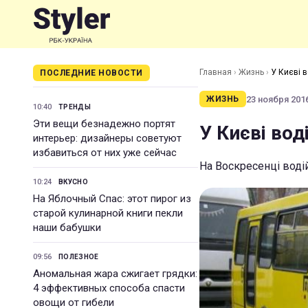
Главная
›
Жизнь
›
У Києві 
ПОСЛЕДНИЕ НОВОСТИ
23 ноября 2016
ЖИЗНЬ
10:40
ТРЕНДЫ
Эти вещи безнадежно портят
У Києві вод
интерьер: дизайнеры советуют
избавиться от них уже сейчас
На Воскресенці воді
10:24
ВКУСНО
На Яблочный Спас: этот пирог из
старой кулинарной книги пекли
наши бабушки
09:56
ПОЛЕЗНОЕ
Аномальная жара сжигает грядки:
4 эффективных способа спасти
овощи от гибели