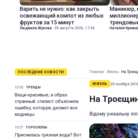
Варить не нужно: как закрыть
Маникюр,
освежающий компот из любых
миллионер
фруктов за 15 минут
трендовые
Людмила Жукова
·
05 августа 2026, 17:34
Наталия Крижа
Главная
›
Жизнь
›
На Троєщ
ПОСЛЕДНИЕ НОВОСТИ
23 ноября 2016
ЖИЗНЬ
15:52
ТРЕНДЫ
Вещи красивые, а образ
На Троєщин
странный: стилист объяснила
ошибку, которую делают все
Відому унікальну ліп
модницы
15:27
ГОРОСКОПЫ
Приснилась грязная вода? Вот