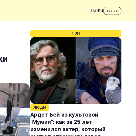
UA
/
RU
rbc.ua
ТОП
ки
ЛЮДИ
Ардет Бей из культовой
"Мумии": как за 25 лет
изменился актер, который