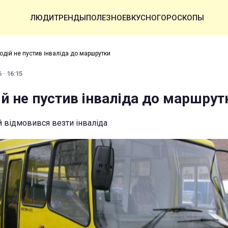
ЛЮДИ
ТРЕНДЫ
ПОЛЕЗНОЕ
ВКУСНО
ГОРОСКОПЫ
водій не пустив інваліда до маршрутки
 · 16:15
ій не пустив інваліда до маршрут
й відмовився везти інваліда