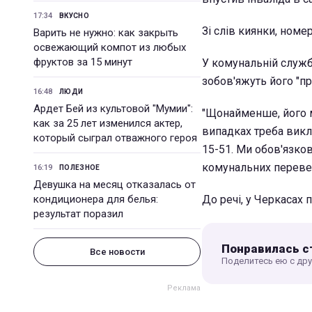
17:34
ВКУСНО
Зі слів киянки, номе
Варить не нужно: как закрыть
освежающий компот из любых
фруктов за 15 минут
У комунальній служб
зобов'яжуть його "пр
16:48
ЛЮДИ
Ардет Бей из культовой "Мумии":
"Щонайменше, його м
как за 25 лет изменился актер,
випадках треба викл
который сыграл отважного героя
15-51. Ми обов'язко
комунальних переве
16:19
ПОЛЕЗНОЕ
Девушка на месяц отказалась от
кондиционера для белья:
До речі, у Черкасах 
результат поразил
Понравилась с
Все новости
Поделитесь ею с др