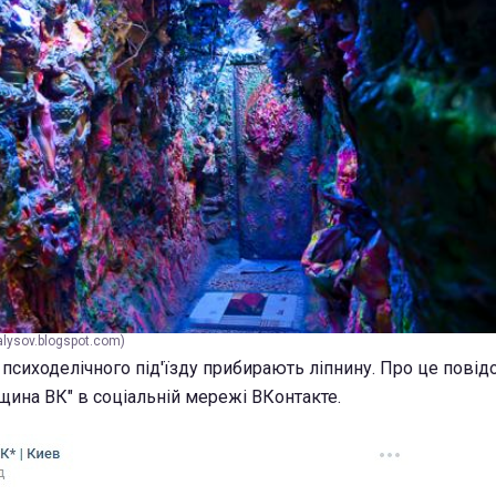
alysov.blogspot.com)
 психоделічного під'їзду прибирають ліпнину. Про це пові
щина ВК" в соціальній мережі ВКонтакте.