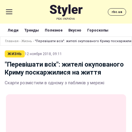
rbc.ua
Люди
Тренды
Полезное
Вкусно
Гороскопы
Главная
›
Жизнь
›
"Перевішати всіх": жителі окупованого Криму поскаржили
ЖИЗНЬ
12 ноября 2018, 09:11
"Перевішати всіх": жителі окупованого
Криму поскаржилися на життя
Скарги розмістили в одному з пабликів у мережі