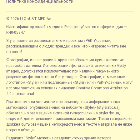
Политика конфиденциальности
© 2026 LLC «UBT MEDIA»
Идентификатор онлайн-медиа в Реестре субъектов в сфере медиа —
R40-05347
Styler является развлекательным проектом «РБК-Украина»,
рассказывающим о людях, трендах и всё, что интересно читать вне
новостей.
Фотографии, иллюстрации и другие изображения принадлежат их
правообладателям. Использование фотографий, отмеченных Getty
Images, допускается исключительно при наличии письменного
разрешения фотоагентства Getty Images. Фотографии, отмеченные
логотипом «Styler» или подписанные «Styler» или «РБК-Украина», могут
использоваться на условиях лицензии Creative Commons Attribution
4.0 International.
При полном или частичном воспроизведении информационных
материалов, опубликованных на вебсайте «Styler» (styler.rbc.ua),
обязательно размещение активной гиперссылки на styler.rbc.ua,
открытой для индексации поисковыми системами. Такая гиперссылка
должна быть размещена непосредственно в тексте материала не ниже
второго абзаца.
Редакция "Styler" может не разделять точку зрения авторов