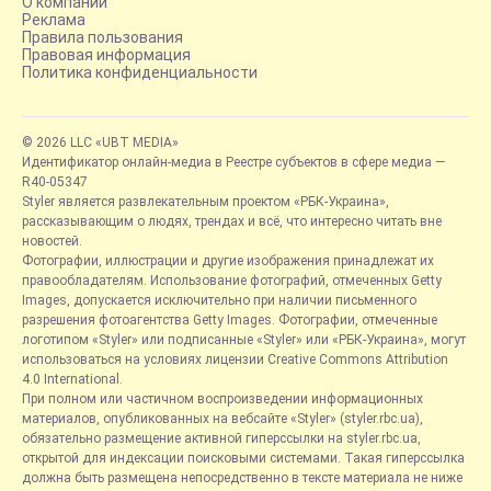
О компании
Реклама
Правила пользования
Правовая информация
Политика конфиденциальности
© 2026 LLC «UBT MEDIA»
Идентификатор онлайн-медиа в Реестре субъектов в сфере медиа —
R40-05347
Styler является развлекательным проектом «РБК-Украина»,
рассказывающим о людях, трендах и всё, что интересно читать вне
новостей.
Фотографии, иллюстрации и другие изображения принадлежат их
правообладателям. Использование фотографий, отмеченных Getty
Images, допускается исключительно при наличии письменного
разрешения фотоагентства Getty Images. Фотографии, отмеченные
логотипом «Styler» или подписанные «Styler» или «РБК-Украина», могут
использоваться на условиях лицензии Creative Commons Attribution
4.0 International.
При полном или частичном воспроизведении информационных
материалов, опубликованных на вебсайте «Styler» (styler.rbc.ua),
обязательно размещение активной гиперссылки на styler.rbc.ua,
открытой для индексации поисковыми системами. Такая гиперссылка
должна быть размещена непосредственно в тексте материала не ниже