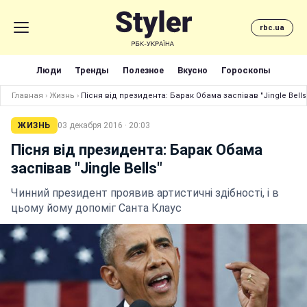
rbc.ua
Люди
Тренды
Полезное
Вкусно
Гороскопы
Главная
›
Жизнь
›
Пісня від президента: Барак Обама заспівав "Jingle Bells
ЖИЗНЬ
03 декабря 2016 · 20:03
Пісня від президента: Барак Обама
заспівав "Jingle Bells"
Чинний президент проявив артистичні здібності, і в
цьому йому допоміг Санта Клаус