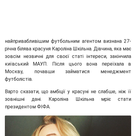
найпривабливішим футбольним агентом визнана 27-
річна білява красуня Кароліна Шкільна. Дівчина, яка має
зовсім незвичні для своєї статі інтереси, закінчила
київський МАУП. Після цього вона переїхала в
Москву, почавши займатися менеджмент
футболістів.
Варто сказати, що амбіції у красуні не слабше, ніж її
зовнішні дані. Кароліна Шкільна мріє стати
президентом ФІФА.