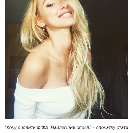
"Хочу очолити ФІФА. Найлегший спосіб – спочатку стати