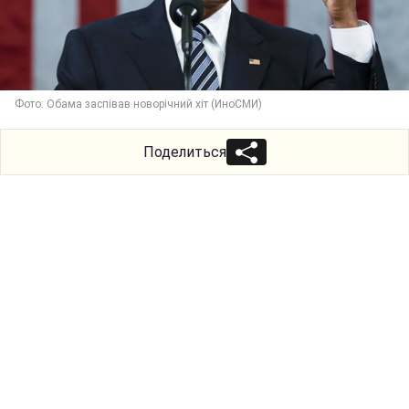
Фото: Обама заспівав новорічний хіт (ИноСМИ)
Поделиться