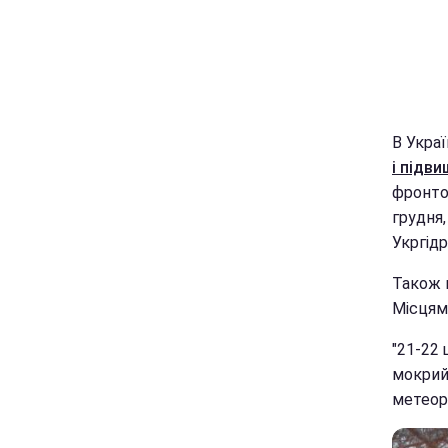
В Украї
і підв
фронтом
грудня,
Укргід
Також в
Місцям
"21-22 
мокрий 
метеор