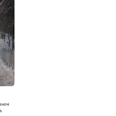
вночі
в.