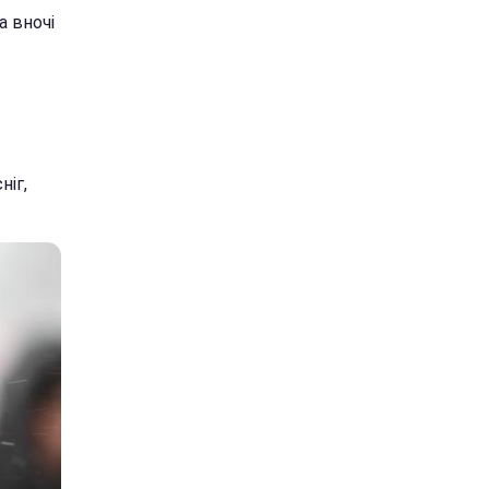
а вночі
ніг,