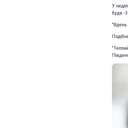
У неділ
буде -3
"Вдень 
Подібна
"Теплий
Південь