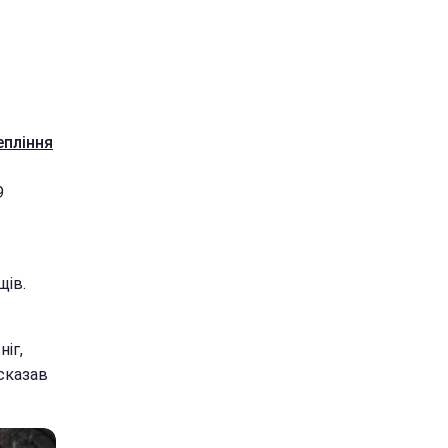
епління
9
щів.
ніг,
 сказав