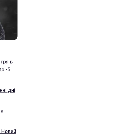
ітря в
до -5
нні дні
на
а Новий