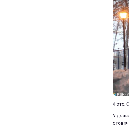
Фото: С
У денни
стовпч