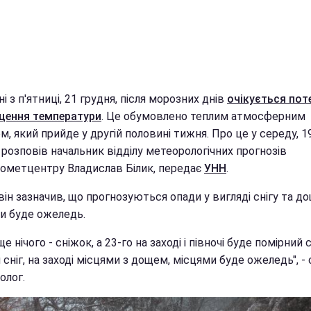
ні з п'ятниці, 21 грудня, після морозних днів
очікується пот
ищення температури
. Це обумовлено теплим атмосферним
, який прийде у другій половині тижня. Про це у середу, 1
 розповів начальник відділу метеорологічних прогнозів
рометцентру Владислав Білик, передає
УНН
.
ін зазначив, що прогнозуються опади у вигляді снігу та до
и буде ожеледь.
ще нічого - сніжок, а 23-го на заході і півночі буде помірний с
сніг, на заході місцями з дощем, місцями буде ожеледь", -
олог.