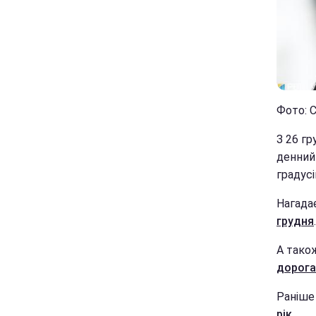
Фото: С
З 26 г
денний 
градусі
Нагада
грудня
.
А тако
дорога
Раніше
рік
.