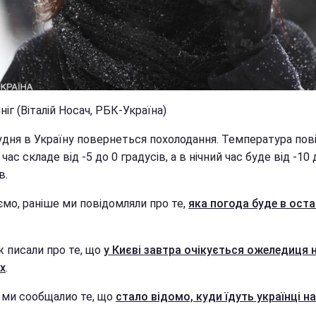
ніг (Віталій Носач, РБК-Україна)
рудня в Україну повернеться похолодання. Температура пов
час складе від -5 до 0 градусів, а в нічний час буде від -10 
в.
ємо, раніше ми повідомляли про те,
яка погода буде в оста
ж писали про те, що
у Києві завтра очікується ожеледиця 
х
.
 ми сообщалио те, що
стало відомо, куди їдуть українці н