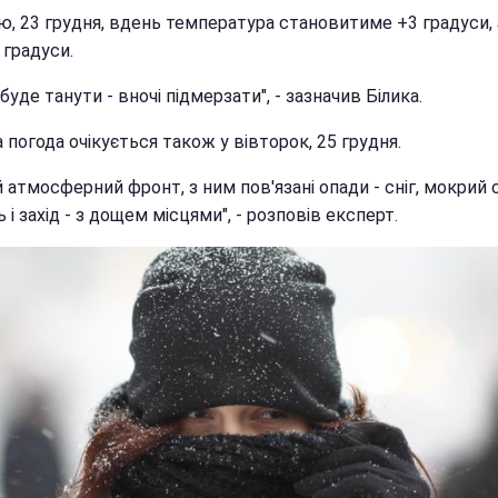
ю, 23 грудня, вдень температура становитиме +3 градуси, 
 градуси.
буде танути - вночі підмерзати", - зазначив Білика.
 погода очікується також у вівторок, 25 грудня.
 атмосферний фронт, з ним пов'язані опади - сніг, мокрий с
 і захід - з дощем місцями", - розповів експерт.