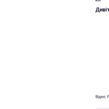
Диві
Відео: 