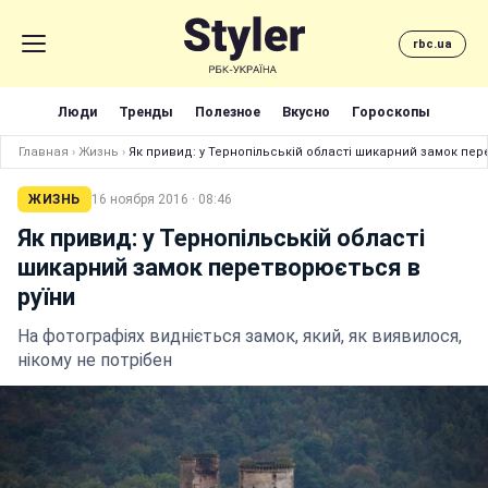
rbc.ua
Люди
Тренды
Полезное
Вкусно
Гороскопы
Главная
›
Жизнь
›
Як привид: у Тернопільській області шикарний замок пер
ЖИЗНЬ
16 ноября 2016 · 08:46
Як привид: у Тернопільській області
шикарний замок перетворюється в
руїни
На фотографіях видніється замок, який, як виявилося,
нікому не потрібен