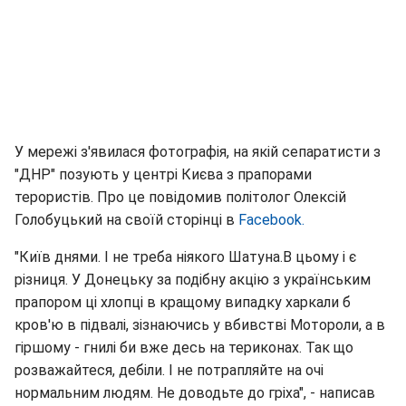
У мережі з'явилася фотографія, на якій сепаратисти з
"ДНР" позують у центрі Києва з прапорами
терористів. Про це повідомив політолог Олексій
Голобуцький на своїй сторінці в
Facebook.
"Київ днями. І не треба ніякого Шатуна.В цьому і є
різниця. У Донецьку за подібну акцію з українським
прапором ці хлопці в кращому випадку харкали б
кров'ю в підвалі, зізнаючись у вбивстві Мотороли, а в
гіршому - гнилі би вже десь на териконах. Так що
розважайтеся, дебіли. І не потрапляйте на очі
нормальним людям. Не доводьте до гріха", - написав