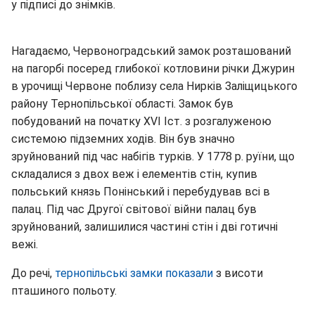
у підписі до знімків.
Нагадаємо, Червоноградський замок розташований
на пагорбі посеред глибокої котловини річки Джурин
в урочищі Червоне поблизу села Нирків Заліщицького
району Тернопільської області. Замок був
побудований на початку ХVI Іст. з розгалуженою
системою підземних ходів. Він був значно
зруйнований під час набігів турків. У 1778 р. руїни, що
складалися з двох веж і елементів стін, купив
польський князь Понінський і перебудував всі в
палац. Під час Другої світової війни палац був
зруйнований, залишилися частині стін і дві готичні
вежі.
До речі,
тернопільські замки показали
з висоти
пташиного польоту.