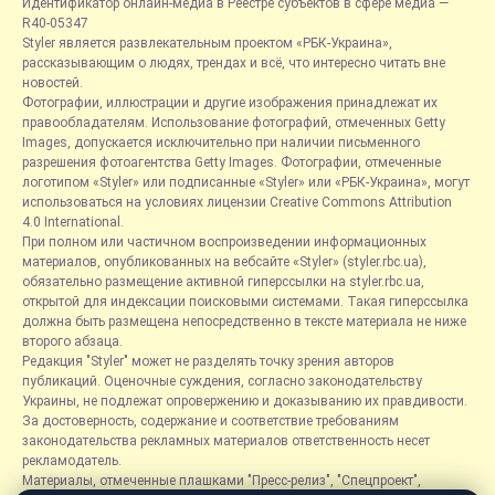
Идентификатор онлайн-медиа в Реестре субъектов в сфере медиа —
R40-05347
Styler является развлекательным проектом «РБК-Украина»,
рассказывающим о людях, трендах и всё, что интересно читать вне
новостей.
Фотографии, иллюстрации и другие изображения принадлежат их
правообладателям. Использование фотографий, отмеченных Getty
Images, допускается исключительно при наличии письменного
разрешения фотоагентства Getty Images. Фотографии, отмеченные
логотипом «Styler» или подписанные «Styler» или «РБК-Украина», могут
использоваться на условиях лицензии Creative Commons Attribution
4.0 International.
При полном или частичном воспроизведении информационных
материалов, опубликованных на вебсайте «Styler» (styler.rbc.ua),
обязательно размещение активной гиперссылки на styler.rbc.ua,
открытой для индексации поисковыми системами. Такая гиперссылка
должна быть размещена непосредственно в тексте материала не ниже
второго абзаца.
Редакция "Styler" может не разделять точку зрения авторов
публикаций. Оценочные суждения, согласно законодательству
Украины, не подлежат опровержению и доказыванию их правдивости.
За достоверность, содержание и соответствие требованиям
законодательства рекламных материалов ответственность несет
рекламодатель.
Материалы, отмеченные плашками "Пресс-релиз", "Спецпроект",