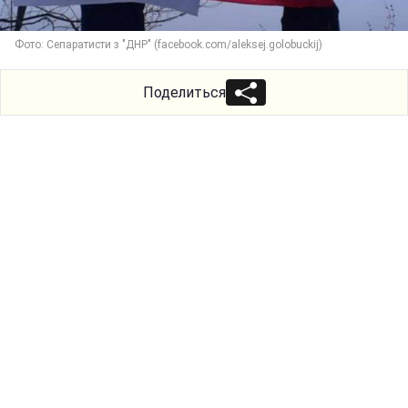
Фото: Сепаратисти з "ДНР" (facebook.com/aleksej.golobuckij)
Поделиться