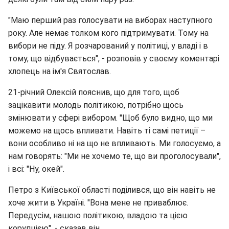
"Маю перший раз голосувати на виборах наступного
року. Але немає толком кого підтримувати. Тому на
вибори не піду. Я розчарований у політиці, у владі і в
тому, що відбувається", - розповів у своєму коментарі
хлопець на ім'я Святослав.
21-річний Олексій пояснив, що для того, щоб
зацікавити молодь політикою, потрібно щось
змінювати у сфері вибором. "Щоб було видно, що ми
можемо на щось впливати. Навіть ті самі петиції –
вони особливо ні на що не впливають. Ми голосуємо, а
нам говорять: "Ми не хочемо те, що ви проголосували",
і всі: "Ну, окей".
Петро з Київської області поділився, що він навіть не
хоче жити в Україні. "Вона мене не приваблює.
Передусім, нашою політикою, владою та цією
корупцією", - сказав він.