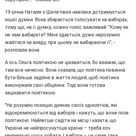
19-річна Наталія з Шепетівки навпаки дотримується
іншої думки. Вона збирається голосувати на виборах,
тому що, на її думку, кожен голос важливий. "Кому як
не нам вибирати? Мені здається, дуже нерозумно
жалітися на владу, при цьому не вибираючи її", -
розповіла вона.
А ось Ольга політикою не цікавиться, бо вважає, що
там все нечесно. Вона сказала, що політика повинна
бути більше задіяна в життя людей, щоб політики
виконували свої обіцянки. Тоді вона готова
зацікавити політикою.
"Не розумію позицію деяких своїх однолітків, які
відокремлюються від виборів і кажуть, що вони поза
політикою. Найлегше сидіти на місці і казати, що
Україна не найпросунутіша країна – треба хоч
мінімально щось робити. І вибори – це саме така