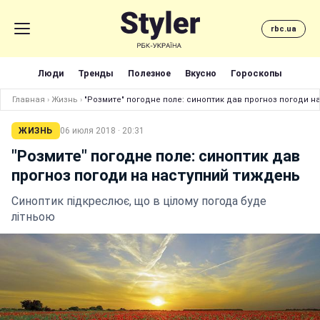
rbc.ua
Люди
Тренды
Полезное
Вкусно
Гороскопы
Главная
›
Жизнь
›
"Розмите" погодне поле: синоптик дав прогноз погоди н
ЖИЗНЬ
06 июля 2018 · 20:31
"Розмите" погодне поле: синоптик дав
прогноз погоди на наступний тиждень
Синоптик підкреслює, що в цілому погода буде
літньою