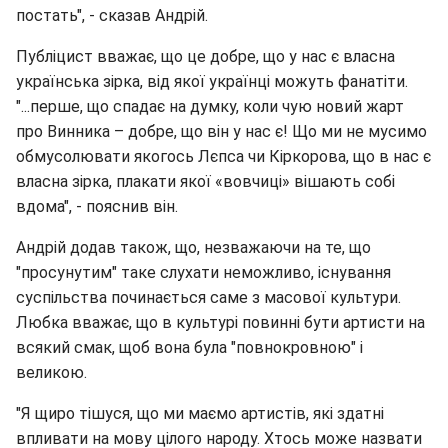
постать", - сказав Андрій.
Публіцист вважає, що це добре, що у нас є власна
українська зірка, від якої українці можуть фанатіти.
"...перше, що спадає на думку, коли чую новий жарт
про Винника – добре, що він у нас є! Що ми не мусимо
обмусолювати якогось Лєпса чи Кіркорова, що в нас є
власна зірка, плакати якої «вовчиці» вішають собі
вдома", - пояснив він.
Андрій додав також, що, незважаючи на те, що
"просунутим" таке слухати неможливо, існування
суспільства починається саме з масової культури.
Любка вважає, що в культурі повинні бути артисти на
всякий смак, щоб вона була "повнокровною" і
великою.
"Я щиро тішуся, що ми маємо артистів, які здатні
впливати на мову цілого народу. Хтось може назвати