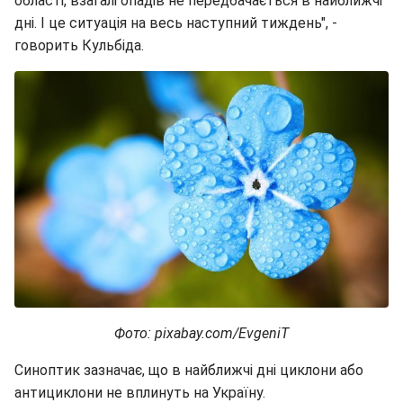
області, взагалі опадів не передбачається в найближчі
дні. І це ситуація на весь наступний тиждень", -
говорить Кульбіда.
Фото: pixabay.com/EvgeniT
Синоптик зазначає, що в найближчі дні циклони або
антициклони не вплинуть на Україну.