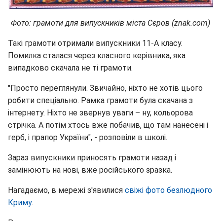
Фото: грамоти для випускників міста Сєров (znak.com)
Такі грамоти отримали випускники 11-А класу.
Помилка сталася через класного керівника, яка
випадково скачала не ті грамоти.
"Просто переглянули. Звичайно, ніхто не хотів цього
робити спеціально. Рамка грамоти була скачана з
інтернету. Ніхто не звернув уваги – ну, кольорова
стрічка. А потім хтось вже побачив, що там нанесені і
герб, і прапор України", - розповіли в школі.
Зараз випускники приносять грамоти назад і
замінюють на нові, вже російського зразка.
Нагадаємо, в мережі з'явилися
свіжі фото безлюдного
Криму
.