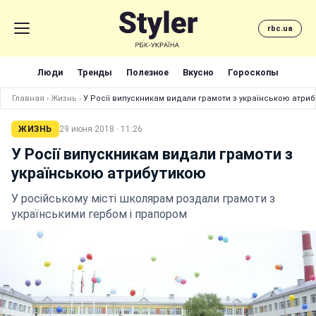
rbc.ua
Люди
Тренды
Полезное
Вкусно
Гороскопы
Главная
›
Жизнь
›
У Росії випускникам видали грамоти з українською атри
ЖИЗНЬ
29 июня 2018 · 11:26
У Росії випускникам видали грамоти з
українською атрибутикою
У російському місті школярам роздали грамоти з
українськими гербом і прапором