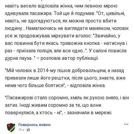
навіть весело відповіла жінка, чим певною мірою
здивувала пасажира. Той ще й подумав: "От, цивільні,
навіть, не здогадуються, як можна просто вбити
людину... Намагаючись не виглядати маніяком, чоловік
усе ж продовжував міркувати вголос: "Звичайно, у
вас повинна бути якась тривожна кнопка - натиснув і
раз - приїхала поліція, але все одно...". У салоні повисла
дурна пауза..." – розповів автор публікації.
"Мій чоловік в 2014-му пішов добровольцем, а назад
привезли лише його рештки, після цього, знаєте, вже
нема чого більше боятися", - відповіла жінка.
"Пасажирові стало соромно, хміль як рукою зняло, і він
затих. Іноді живим соромно за те, що вони
повернулися, а хтось - ні", - зазначили в мережі.