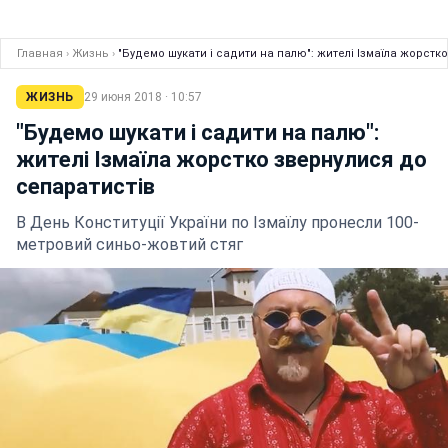
Главная
›
Жизнь
›
"Будемо шукати і садити на палю": жителі Ізмаїла жорстк
ЖИЗНЬ
29 июня 2018 · 10:57
"Будемо шукати і садити на палю":
жителі Ізмаїла жорстко звернулися до
сепаратистів
В День Конституції України по Ізмаїлу пронесли 100-
метровий синьо-жовтий стяг