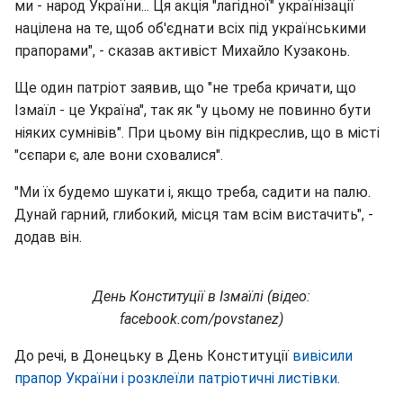
ми - народ України... Ця акція "лагідної" українізації
націлена на те, щоб об'єднати всіх під українськими
прапорами", - сказав активіст Михайло Кузаконь.
Ще один патріот заявив, що "не треба кричати, що
Ізмаїл - це Україна", так як "у цьому не повинно бути
ніяких сумнівів". При цьому він підкреслив, що в місті
"сєпари є, але вони сховалися".
"Ми їх будемо шукати і, якщо треба, садити на палю.
Дунай гарний, глибокий, місця там всім вистачить", -
додав він.
День Конституції в Ізмаїлі (відео:
facebook.com/povstanez)
До речі, в Донецьку в День Конституції
вивісили
прапор України і розклеїли патріотичні листівки
.