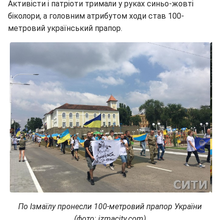
Активісти і патріоти тримали у руках синьо-жовті
біколори, а головним атрибутом ходи став 100-
метровий український прапор.
По Ізмаїлу пронесли 100-метровий прапор України
(фото: izmacity.com)