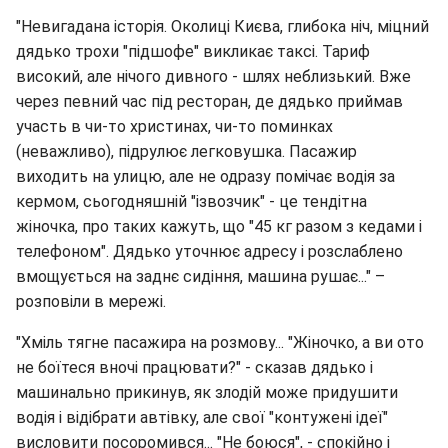
"Невигадана історія. Околиці Києва, глибока ніч, міцний
дядько трохи "підшофе" викликає таксі. Тариф
високий, але нічого дивного - шлях неблизький. Вже
через певний час під ресторан, де дядько приймав
участь в чи-то христинах, чи-то поминках
(неважливо), підрулює легковушка. Пасажир
виходить на улицю, але не одразу помічає водія за
кермом, сьогодняшній "ізвозчик" - це тендітна
жіночка, про таких кажуть, що "45 кг разом з кедами і
телефоном". Дядько уточнює адресу і розслаблено
вмощується на заднє сидіння, машина рушає..." –
розповіли в мережі.
"Хміль тягне пасажира на розмову... "Жіночко, а ви ото
не боїтеся вночі працювати?" - сказав дядько і
машинально прикинув, як злодій може придушити
водія і відібрати автівку, але свої "контужені ідеї"
висловити посоромився... "Не боюся", - спокійно і