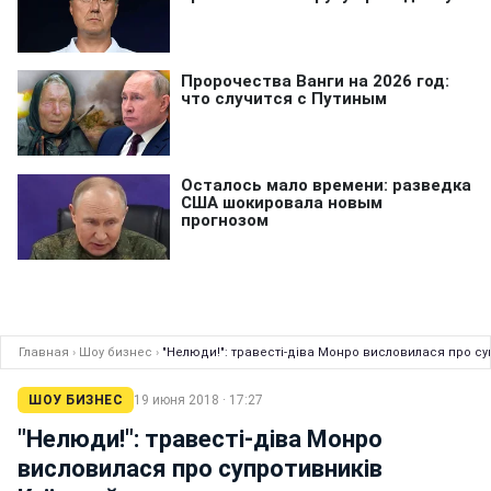
Главная
›
Шоу бизнес
›
"Нелюди!": травесті-діва Монро висловилася про с
ШОУ БИЗНЕС
19 июня 2018 · 17:27
"Нелюди!": травесті-діва Монро
висловилася про супротивників