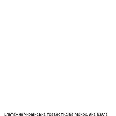
Епатажна українська травесті-діва Монро, яка взяла