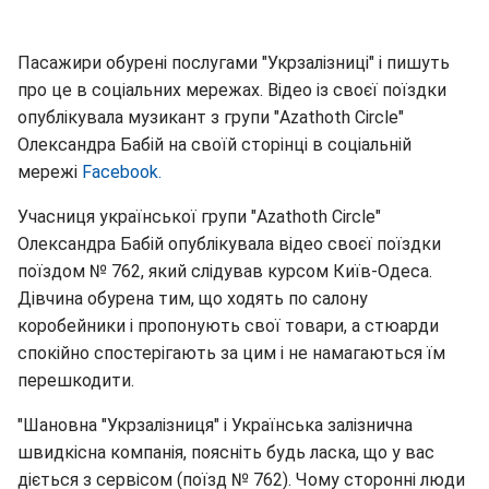
Пасажири обурені послугами "Укрзалізниці" і пишуть
про це в соціальних мережах. Відео із своєї поїздки
опублікувала музикант з групи "Azathoth Circle"
Олександра Бабій на своїй сторінці в соціальній
мережі
Facebook.
Учасниця української групи "Azathoth Circle"
Олександра Бабій опублікувала відео своєї поїздки
поїздом № 762, який слідував курсом Київ-Одеса.
Дівчина обурена тим, що ходять по салону
коробейники і пропонують свої товари, а стюарди
спокійно спостерігають за цим і не намагаються їм
перешкодити.
"Шановна "Укрзалізниця" і Українська залізнична
швидкісна компанія, поясніть будь ласка, що у вас
діється з сервісом (поїзд № 762). Чому сторонні люди