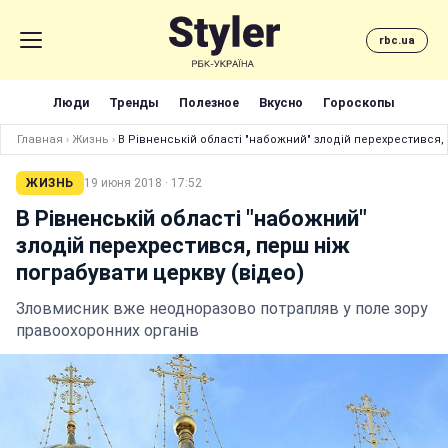
rbc.ua
Люди
Тренды
Полезное
Вкусно
Гороскопы
Главная
›
Жизнь
›
В Рівненській області "набожний" злодій перехрестився, 
ЖИЗНЬ
19 июня 2018 · 17:52
В Рівненській області "набожний"
злодій перехрестився, перш ніж
пограбувати церкву (відео)
Зловмисник вже неодноразово потрапляв у поле зору
правоохоронних органів