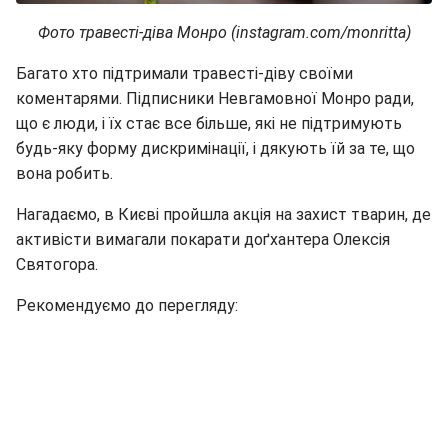
Фото травесті-діва Монро (instagram.com/monritta)
Багато хто підтримали травесті-діву своїми
коментарями. Підписники Невгамовної Монро ради,
що є люди, і їх стає все більше, які не підтримують
будь-яку форму дискримінації, і дякують їй за те, що
вона робить.
Нагадаємо, в Києві пройшла акція на захист тварин, де
активісти вимагали покарати доґхантера Олексія
Святогора.
Рекомендуємо до перегляду: