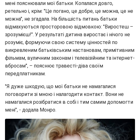
мені пояснювали мої батьки. Копалася довго,
ретельно і, крім: "Це погано, це добре, це можна, це не
можна", не згадала. На більшість питань батьки
відмахуються просторовою відмовкою: "Виростеш –
зрозумієш!". У результаті дитина виростає і нічого не
розуміє, формуючи свою систему цінностей по
викревленим батьківським настановам, примітивним
фільмам, вуличним законам і телевізійним та інтернет-
вбросам", – пояснює травесті-діва своїм
передплатникам.
"Я дуже шкодую, що мої батьки не намагалися
поговорити зі мною і налагодити контакт. Вони не
намагалися розібратися в собі і тим самим допомогти
мені", - додала Монро.