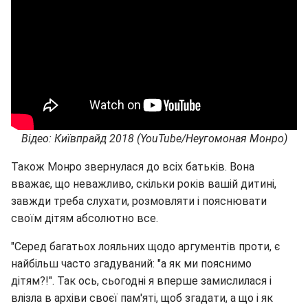
Відео: Київпрайд 2018 (YouTube/Неугомоная Монро)
Також Монро звернулася до всіх батьків. Вона
вважає, що неважливо, скільки років вашій дитині,
завжди треба слухати, розмовляти і пояснювати
своїм дітям абсолютно все.
"Серед багатьох лояльних щодо аргументів проти, є
найбільш часто згадуваний: "а як ми пояснимо
дітям?!". Так ось, сьогодні я вперше замислилася і
влізла в архіви своєї пам'яті, щоб згадати, а що і як