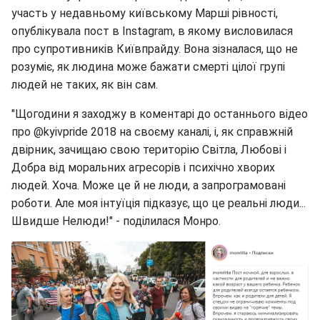
участь у недавньому київському Марші рівності,
опублікувала пост в Instagram, в якому висловилася
про супротивників Київпрайду. Вона зізналася, що не
розуміє, як людина може бажати смерті цілої групі
людей не таких, як він сам.
"Щогодини я заходжу в коментарі до останнього відео
про @kyivpride 2018 на своєму каналі, і, як справжній
двірник, зачищаю свою територію Світла, Любові і
Добра від моральних агресорів і психічно хворих
людей. Хоча. Може це й не люди, а запрограмовані
роботи. Але моя інтуїція підказує, що це реальні люди...
Швидше Нелюди!" - поділилася Монро.