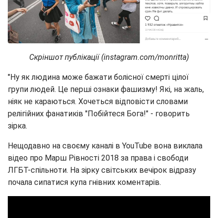
Скріншот публікації (instagram.com/monritta)
"Ну як людина може бажати болісної смерті цілої
групи людей. Це перші ознаки фашизму! Які, на жаль,
ніяк не караються. Хочеться відповісти словами
релігійних фанатиків "Побійтеся Бога!" - говорить
зірка.
Нещодавно на своєму каналі в YouTube вона виклала
відео про Марш Рівності 2018 за права і свободи
ЛГБТ-спільноти. На зірку світських вечірок відразу
почала сипатися купа гнівних коментарів.