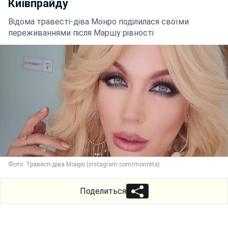
Київпрайду
Відома травесті-діва Монро поділилася своїми
переживаннями після Маршу рівності
Фото: Травесті-діва Монро (instagram.com/monritta)
Поделиться