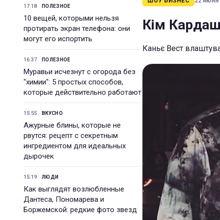
22 июня 
ШОУ БИЗНЕС
17:18
ПОЛЕЗНОЕ
10 вещей, которыми нельзя
Кім Кардашь
протирать экран телефона: они
могут его испортить
Каньє Вест влаштува
16:37
ПОЛЕЗНОЕ
Муравьи исчезнут с огорода без
"химии": 5 простых способов,
которые действительно работают
15:55
ВКУСНО
Ажурные блины, которые не
рвутся: рецепт с секретным
ингредиентом для идеальных
дырочек
15:19
ЛЮДИ
Как выглядят возлюбленные
Дантеса, Пономарева и
Боржемской: редкие фото звезд