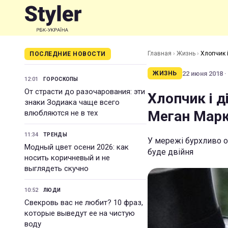
Главная
›
Жизнь
›
Хлопчик і
ПОСЛЕДНИЕ НОВОСТИ
22 июня 2018 ·
ЖИЗНЬ
12:01
ГОРОСКОПЫ
От страсти до разочарования: эти
Хлопчик і д
знаки Зодиака чаще всего
Меган Мар
влюбляются не в тех
11:34
ТРЕНДЫ
У мережі бурхливо о
Модный цвет осени 2026: как
буде двійня
носить коричневый и не
выглядеть скучно
10:52
ЛЮДИ
Свекровь вас не любит? 10 фраз,
которые выведут ее на чистую
воду