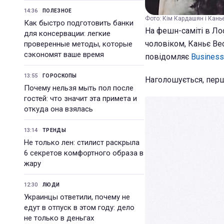
14:36
ПОЛЕЗНОЕ
Фото: Кім Кардашян і Кань
Как быстро подготовить банки
На фешн-саміті в Лос
для консервации: легкие
чоловіком, Каньє Вес
проверенные методы, которые
сэкономят ваше время
повідомляє
Business
13:55
ГОРОСКОПЫ
Наголошується, перш
Почему нельзя мыть пол после
гостей: что значит эта примета и
откуда она взялась
13:14
ТРЕНДЫ
Не только лен: стилист раскрыла
6 секретов комфортного образа в
жару
12:30
ЛЮДИ
Украинцы ответили, почему не
едут в отпуск в этом году: дело
не только в деньгах