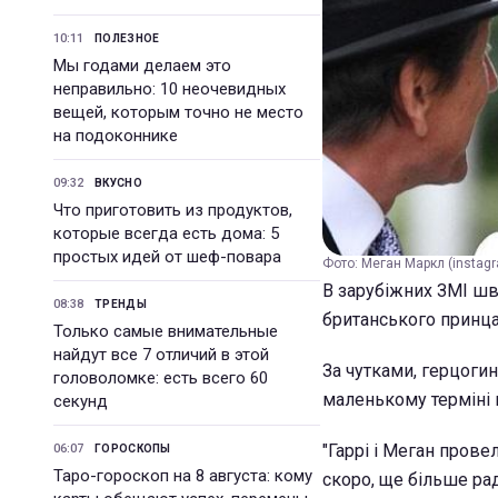
10:11
ПОЛЕЗНОЕ
Мы годами делаем это
неправильно: 10 неочевидных
вещей, которым точно не место
на подоконнике
09:32
ВКУСНО
Что приготовить из продуктов,
которые всегда есть дома: 5
простых идей от шеф-повара
Фото: Меган Маркл (insta
В зарубіжних ЗМІ ш
08:38
ТРЕНДЫ
британського принца
Только самые внимательные
найдут все 7 отличий в этой
За чутками, герцогин
головоломке: есть всего 60
маленькому терміні 
секунд
"Гаррі і Меган прове
06:07
ГОРОСКОПЫ
Таро-гороскоп на 8 августа: кому
скоро, ще більше рад