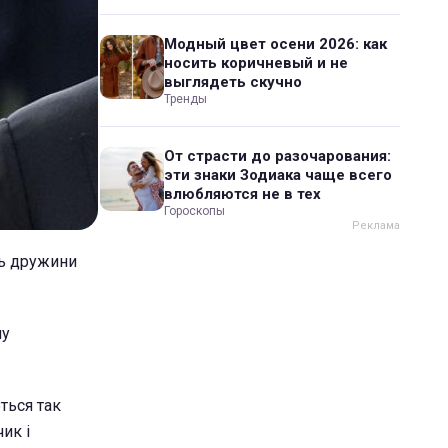
Модный цвет осени 2026: как
носить коричневый и не
выглядеть скучно
Тренды
От страсти до разочарования:
эти знаки Зодиака чаще всего
влюбляются не в тех
Гороскопы
ть дружини
му
ться так
ик і