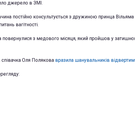
ило джерело в ЗМІ.
вчина постійно консультується з дружиною принца Вільяма
итань вагітності.
повернулися з медового місяця, який пройшов у затишном
а співачка Оля Полякова
вразила шанувальників відвертим
регляду: