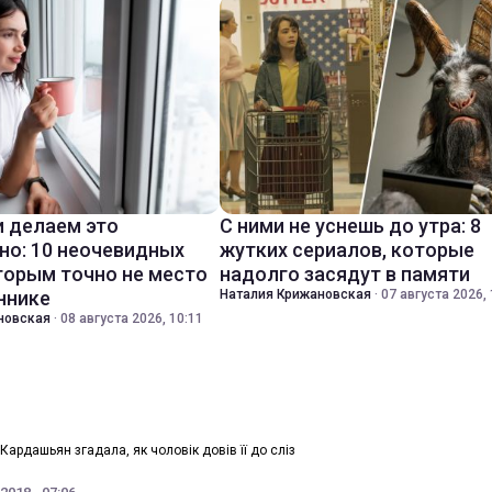
 делаем это
С ними не уснешь до утра: 8
но: 10 неочевидных
жутких сериалов, которые
торым точно не место
надолго засядут в памяти
ннике
Наталия Крижановская
·
07 августа 2026, 
новская
·
08 августа 2026, 10:11
 Кардашьян згадала, як чоловік довів її до сліз