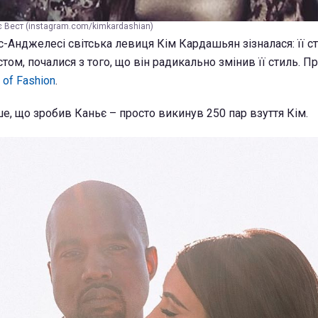
є Вест (instagram.com/kimkardashian)
-Анджелесі світська левиця Кім Кардашьян зізналася: її с
том, почалися з того, що він радикально змінив її стиль. П
 of Fashion
.
е, що зробив Каньє – просто викинув 250 пар взуття Кім.