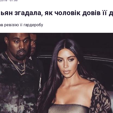
2018 · 07:06
ян згадала, як чоловік довів її д
в ревізію її гардеробу