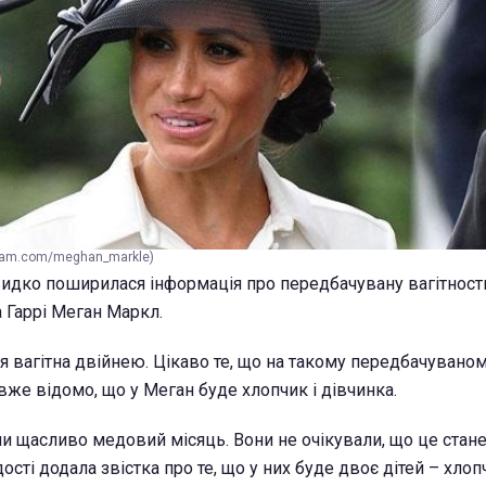
gram.com/meghan_markle)
видко поширилася інформація про передбачувану вагітнос
 Гаррі Меган Маркл.
я вагітна двійнею. Цікаво те, що на такому передбачувано
вже відомо, що у Меган буде хлопчик і дівчинка.
ли щасливо медовий місяць. Вони не очікували, що це стане
ості додала звістка про те, що у них буде двоє дітей – хлопч