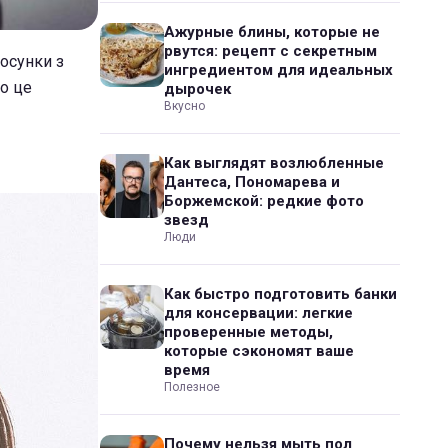
Ажурные блины, которые не
рвутся: рецепт с секретным
тосунки з
ингредиентом для идеальных
ро це
дырочек
Вкусно
Как выглядят возлюбленные
Дантеса, Пономарева и
Боржемской: редкие фото
звезд
Люди
Как быстро подготовить банки
для консервации: легкие
проверенные методы,
которые сэкономят ваше
время
Полезное
Почему нельзя мыть пол