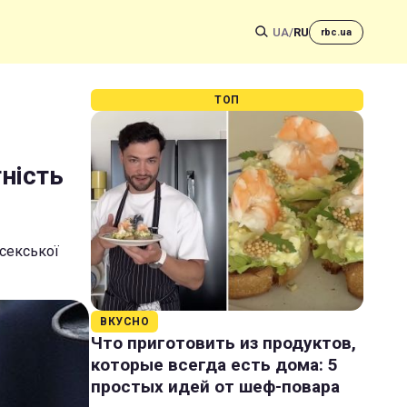
UA
/
RU
rbc.ua
ТОП
тність
ссекської
ВКУСНО
Что приготовить из продуктов,
которые всегда есть дома: 5
простых идей от шеф-повара