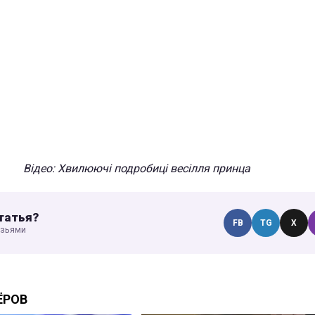
Відео: Хвилюючі подробиці весілля принца
татья?
FB
TG
X
узьями