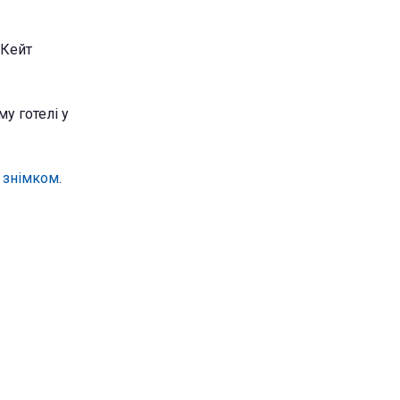
 Кейт
у готелі у
 знімком
.