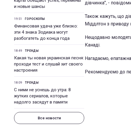
карты обещают успех, перемены
дівчинка", - повідом
и новые шансы
Також кажуть, що ді
19:51
ГОРОСКОПЫ
Міддлтон з приводу п
Финансовая удача уже близко:
эти 4 знака Зодиака могут
Нещодавно молодята 
разбогатеть до конца года
Канаді.
18:49
ТРЕНДЫ
Какая ты новая украинская песня:
Нагадаємо, епатажн
проходи тест и слушай хит своего
настроения
Рекомендуємо до пе
18:09
ТРЕНДЫ
С ними не уснешь до утра: 8
жутких сериалов, которые
надолго засядут в памяти
Все новости