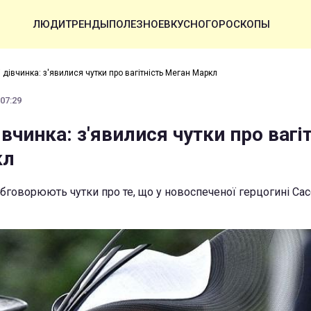
ЛЮДИ
ТРЕНДЫ
ПОЛЕЗНОЕ
ВКУСНО
ГОРОСКОПЫ
 дівчинка: з'явилися чутки про вагітність Меган Маркл
 07:29
івчинка: з'явилися чутки про вагі
кл
бговорюють чутки про те, що у новоспеченої герцогині Са