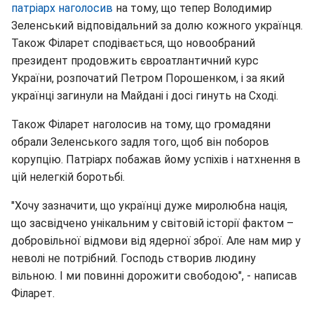
патріарх наголосив
на тому, що тепер Володимир
Зеленський відповідальний за долю кожного українця.
Також Філарет сподівається, що новообраний
президент продовжить євроатлантичний курс
України, розпочатий Петром Порошенком, і за який
українці загинули на Майдані і досі гинуть на Сході.
Також Філарет наголосив на тому, що громадяни
обрали Зеленського задля того, щоб він поборов
корупцію. Патріарх побажав йому успіхів і натхнення в
цій нелегкій боротьбі.
"Хочу зазначити, що українці дуже миролюбна нація,
що засвідчено унікальним у світовій історії фактом –
добровільної відмови від ядерної зброї. Але нам мир у
неволі не потрібний. Господь створив людину
вільною. І ми повинні дорожити свободою", - написав
Філарет.