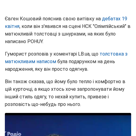
Євген Кошовий пояснив свою витівку на
дебатах 19
квітня
, коли він з'явився на сцені НСК "Олімпійський" в
матюкливій толстовці з шнурками, на яких було
написано POHUY.
Гуморист розповів у коментарі LB.ua, що
толстовка з
матюкливим написом
була подарунком на день
народження, яку він просто одягнув.
Він також сказав, що йому було тепло і комфортно в
цій курточці, а якщо хтось хоче запропонувати йому
інший стиль одягу, то нехай купить, привезе і
розповість що-небудь про нього.