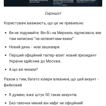
Скріншот
Користувачі вважають, що це не правильно.
Ви не подумайте. Він бі і на Меркель підписався, але
там написано "на нєпанятнам язикє".
Новий день - нові зашквари.
Перший офіційний твітер-візит новий президент
України здійснив до Москви...
А що ви чекали?
Разом з тим, багато юзери впевнені, що цей акаунт -
фейковий.
Я думаю, вже штук 50 таких акаунтів.
Без галочки ніякий він нафіг не офіційний!