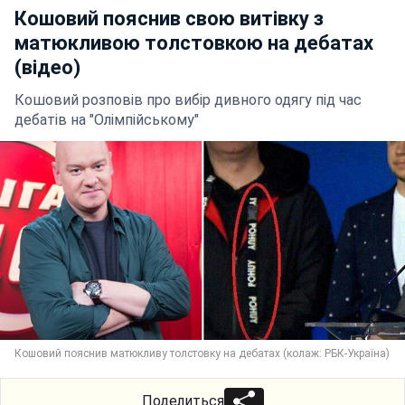
Кошовий пояснив свою витівку з
матюкливою толстовкою на дебатах
(відео)
Кошовий розповів про вибір дивного одягу під час
дебатів на "Олімпійському"
Кошовий пояснив матюкливу толстовку на дебатах (колаж: РБК-Україна)
Поделиться