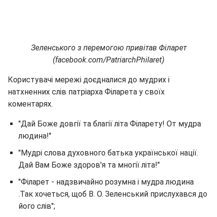
Зеленського з перемогою привітав Філарет
(facebook.com/PatriarchPhilaret)
Користувачі мережі доєдналися до мудрих і
натхненних слів патріарха Філарета у своїх
коментарях.
"Дай Боже довгії та благії літа Філарету! От мудра
людина!"
"Мудрі слова духовного батька української нації.
Дай Вам Боже здоров'я та многії літа!"
"Філарет - надзвичайно розумна і мудра людина
.Так хочеться, щоб В. О. Зеленський прислухався до
його слів";