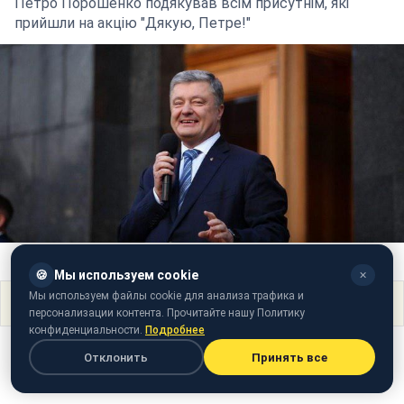
Петро Порошенко подякував всім присутнім, які
прийшли на акцію "Дякую, Петре!"
Фото: Петро Порошенко (Віталій Носач, РБК-Україна)
🍪
Мы используем cookie
✕
Мы используем файлы cookie для анализа трафика и
Поделиться
персонализации контента. Прочитайте нашу Политику
конфиденциальности.
Подробнее
Отклонить
Принять все