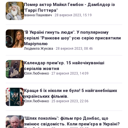
Помер актор Майкл Гембон - Дамблдор із
"Гаррі Поттера"
Іванна Пашкевич
·
28 вересня 2023, 15:19
"В Україні гинуть люди". У популярному
серіалі "Ранкове шоу" усю серію присвятили
Маріуполю
Людмила Жукова
·
28 вересня 2023, 08:46
Календар прем'єр. 15 найочікуваніші
серіалів жовтня
Юлія Любченко
·
27 вересня 2023, 14:09
Краще б їх ніколи не було! 5 найганебніших
українських фільмів.
Юлія Любченко
·
25 вересня 2023, 22:06
"Шлях поколінь": фільм про Донбас, що
змінює свідомість. Коли прем’єра в Україні?