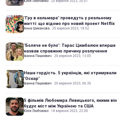
Юлія Любченко
·
25 вересня 2023, 20:07
"Гру в кальмара" проведуть у реальному
житті: що відомо про новий проект Netflix
Анна Шиканова
·
25 вересня 2023, 18:52
"Боляче не було": Тарас Цимбалюк вперше
назвав справжню причину розлучення
Іванна Пашкевич
·
20 вересня 2023, 13:05
Наша гордість. 5 українців, які отримували
"Оскар"
Іванна Пашкевич
·
20 вересня 2023, 06:35
5 фільмів Любомира Левицького, якими він
будує міст між Україною та США
Юлія Любченко
·
18 вересня 2023, 22:00