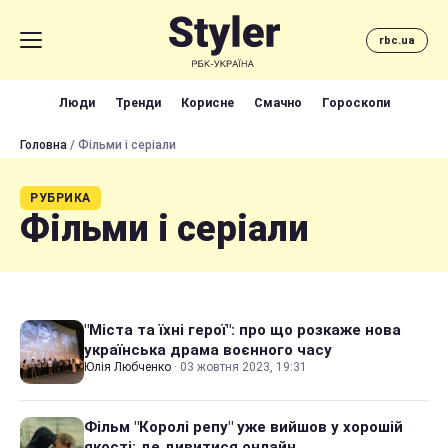
rbc.ua
Люди
Тренди
Корисне
Смачно
Гороскопи
Головна
/ Фільми і серіали
РУБРИКА
Фільми і серіали
"Міста та їхні герої": про що розкаже нова
українська драма воєнного часу
Юлія Любченко
·
03 жовтня 2023, 19:31
Фільм "Королі репу" уже вийшов у хорошій
якості: де дивитися онлайн