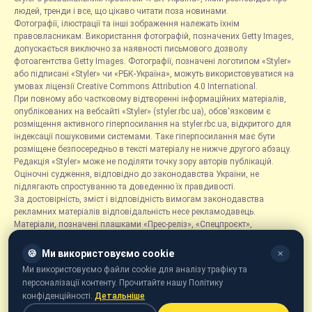
людей, тренди і все, що цікаво читати поза новинами.
Фотографії, ілюстрації та інші зображення належать їхнім
правовласникам. Використання фотографій, позначених Getty Images,
допускається виключно за наявності письмового дозволу
фотоагентства Getty Images. Фотографії, позначені логотипом «Styler»
або підписані «Styler» чи «РБК-Україна», можуть використовуватися на
умовах ліцензії Creative Commons Attribution 4.0 International.
При повному або частковому відтворенні інформаційних матеріалів,
опублікованих на вебсайті «Styler» (styler.rbc.ua), обов'язковим є
розміщення активного гіперпосилання на styler.rbc.ua, відкритого для
індексації пошуковими системами. Таке гіперпосилання має бути
розміщене безпосередньо в тексті матеріалу не нижче другого абзацу.
Редакція «Styler» може не поділяти точку зору авторів публікацій.
Оціночні судження, відповідно до законодавства України, не
підлягають спростуванню та доведенню їх правдивості.
За достовірність, зміст і відповідність вимогам законодавства
рекламних матеріалів відповідальність несе рекламодавець.
Матеріали, позначені плашками «Прес-реліз», «Спецпроєкт»,
«Партнерський матеріал», «Promo», «Благодійність» та «Резонанс»,
розміщуються на правах реклами.
🍪
Ми використовуємо cookie
✕
Рубрика «Новини компаній» є інформаційним форматом, що містить
Ми використовуємо файли cookie для аналізу трафіку та
новини, повідомлення та оголошення, пов'язані з діяльністю
персоналізації контенту. Прочитайте нашу Політику
компаній, і ґрунтується на інформації, наданій відповідними
конфіденційності.
Детальніше
компаніями. Редакція не несе відповідальності за достовірність такої