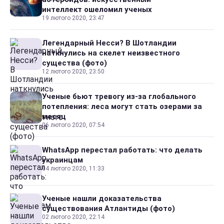
интеллект ошеломил ученых
19 лютого 2020, 23:47
Легендарный Несси? В Шотландии
наткнулись на скелет неизвестного
существа (фото)
12 лютого 2020, 23:50
Ученые бьют тревогу из-за глобального
потепления: леса могут стать озерами за
месяц
06 лютого 2020, 07:54
WhatsApp перестал работать: что делать
украинцам
04 лютого 2020, 11:33
Ученые нашли доказательства
существования Атлантиды (фото)
02 лютого 2020, 22:14