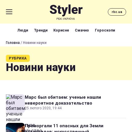
rbc.ua
Люди
Тренди
Корисне
Смачно
Гороскопи
Головна
/ Новини науки
РУБРИКА
Новини науки
Марс был обитаем: ученые нашли
невероятное доказательство
25 лютого 2020, 19:44
Проморгали 11 опасных для Земли
астероидов: искусственный