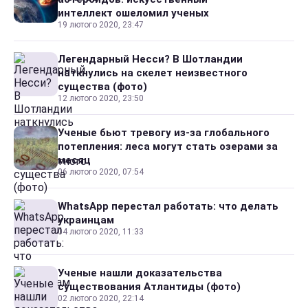
интеллект ошеломил ученых
19 лютого 2020, 23:47
Легендарный Несси? В Шотландии
наткнулись на скелет неизвестного
существа (фото)
12 лютого 2020, 23:50
Ученые бьют тревогу из-за глобального
потепления: леса могут стать озерами за
месяц
06 лютого 2020, 07:54
WhatsApp перестал работать: что делать
украинцам
04 лютого 2020, 11:33
Ученые нашли доказательства
существования Атлантиды (фото)
02 лютого 2020, 22:14