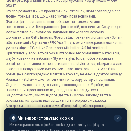
Ідентифікатор онлайн-медіа в Реєстрі суб’єктів у сфері медіа — R40-
05347
Styler є розважальним проєктом «РБК-Україна», який розповідає про
людей, тренди і все, що цікаво читати поза новинами.
Фотографії, ілюстрації та інші зображення належать їхнім
правовласникам. Використання фотографій, позначених Getty Images,
допускається виключно за наявності письмового дозволу
фотоагентства Getty Images. Фотографії, позначені логотипом «Styler»
або підписані «Styler» чи «РБК-Україна», можуть використовуватися на
умовах ліцензії Creative Commons Attribution 4.0 International.
При повному або частковому відтворенні інформаційних матеріалів,
опублікованих на вебсайті «Styler» (styler.rbc.ua), обов'язковим є
розміщення активного гіперпосилання на styler.rbc.ua, відкритого для
індексації пошуковими системами. Таке гіперпосилання має бути
розміщене безпосередньо в тексті матеріалу не нижче другого абзацу.
Редакція «Styler» може не поділяти точку зору авторів публікацій.
Оціночні судження, відповідно до законодавства України, не
підлягають спростуванню та доведенню їх правдивості.
За достовірність, зміст і відповідність вимогам законодавства
рекламних матеріалів відповідальність несе рекламодавець.
Матеріали, позначені плашками «Прес-реліз», «Спецпроєкт»,
«Партнерський матеріал», «Promo», «Благодійність» та «Резонанс»,
розміщуються на правах реклами.
🍪
Ми використовуємо cookie
✕
Рубрика «Новини компаній» є інформаційним форматом, що містить
Ми використовуємо файли cookie для аналізу трафіку та
новини, повідомлення та оголошення, пов'язані з діяльністю
персоналізації контенту. Прочитайте нашу Політику