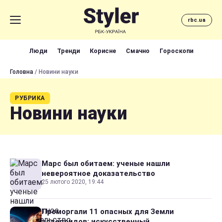
rbc.ua
Люди
Тренди
Корисне
Смачно
Гороскопи
Головна
/ Новини науки
РУБРИКА
Новини науки
Марс был обитаем: ученые нашли
невероятное доказательство
25 лютого 2020, 19:44
Проморгали 11 опасных для Земли
астероидов: искусственный