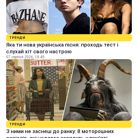
ТРЕНДИ
Яка ти нова українська пісня: проходь тест і
слухай хіт свого настрою
07 серпня 2026, 18:49
ТРЕНДИ
З ними не заснеш до ранку: 8 моторошних
серіалів, які надовго засядуть у пам'яті