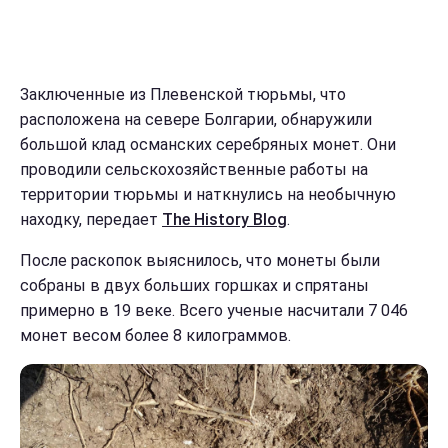
Заключенные из Плевенской тюрьмы, что
расположена на севере Болгарии, обнаружили
большой клад османских серебряных монет. Они
проводили сельскохозяйственные работы на
территории тюрьмы и наткнулись на необычную
находку, передает
The History Blog
.
После раскопок выяснилось, что монеты были
собраны в двух больших горшках и спрятаны
примерно в 19 веке. Всего ученые насчитали 7 046
монет весом более 8 килограммов.