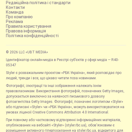
Редакційна політика і стандарти
Контакти
Команда
Про компанію
Реклама
Правила користування
Правова інформація
Політика конфіденційності
© 2026 LLC «UBT MEDIA»
Ідентифікатор онлайн-медіа в Реєстрі суб’єктів у сфері медіа — R40-
05347
Styler є розважальним проєктом «РБК-Україна», який розповідає про
людей, тренди і все, що цікаво читати поза новинами.
Фотографії, ілюстрації та інші зображення належать їхнім
правовласникам. Використання фотографій, позначених Getty Images,
допускається виключно за наявності письмового дозволу
фотоагентства Getty Images. Фотографії, позначені логотипом «Styler»
або підписані «Styler» чи «РБК-Україна», можуть використовуватися на
умовах ліцензії Creative Commons Attribution 4.0 International.
При повному або частковому відтворенні інформаційних матеріалів,
опублікованих на вебсайті «Styler» (styler.rbc.ua), обов'язковим є
розміщення активного гіперпосилання на styler.rbc.ua, відкритого для