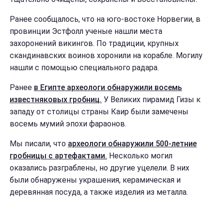
Ранее сообщалось, что на юго-востоке Норвегии, в
провинции Эстфолл ученые нашли места
захоронений викингов. По традиции, крупных
скандинавских воинов хоронили на корабле. Могилу
нашли с помощью специального радара.
Ранее
в Египте археологи обнаружили восемь
известняковых гробниц.
У Великих пирамид Гизы к
западу от столицы страны Каир были замечены
восемь мумий эпохи фараонов.
Мы писали, что
археологи обнаружили 500-летние
гробницы с артефактами.
Несколько могил
оказались разграблены, но другие уцелели. В них
были обнаружены украшения, керамическая и
деревянная посуда, а также изделия из металла.