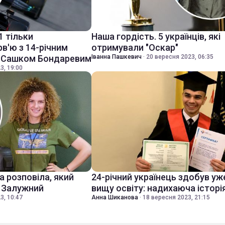
1 тільки
Наша гордість. 5 українців, які
рв'ю з 14-річним
отримували "Оскар"
" Сашком Бондаревим
Іванна Пашкевич
·
20 вересня 2023, 06:35
3, 19:00
 розповіла, який
24-річний українець здобув уже
й Залужний
вищу освіту: надихаюча історія
3, 10:47
Анна Шиканова
·
18 вересня 2023, 21:15