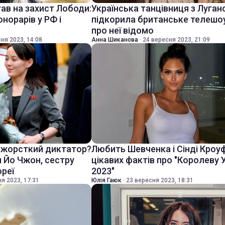
ав на захист Лободи:
Українська танцівниця з Луган
норарів у РФ і
підкорила британське телешо
про неї відомо
ня 2023, 14:08
Анна Шиканова
·
24 вересня 2023, 21:09
 жорсткий диктатор?
Любить Шевченка і Сінді Кроу
 Йо Чжон, сестру
цікавих фактів про "Королеву 
ореї
2023"
я 2023, 17:31
Юлія Гаюк
·
23 вересня 2023, 18:31