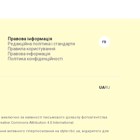
Правова інформація
FB
Редакційна політика і стандарти
Правила користування
Правова інформація
Політика конфіденційності
UA
RU
ься виключно за наявності письмового дозволу фотоагентства
tive Commons Attribution 4.0 International.
ння активного гіперпосилання на styler.rbc.ua, відкритого для