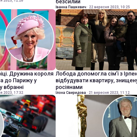
я 2023, 12:26
безсилий
Іванна Пашкевич
·
22 вересня 2023, 10:25
віці. Дружина короля
Лобода допомогла сім’ї з Ірпе
ла до Парижу у
відбудувати квартиру, знищен
 вбранні
росіянами
я 2023, 17:32
Ілона Свиридова
·
21 вересня 2023, 11:12