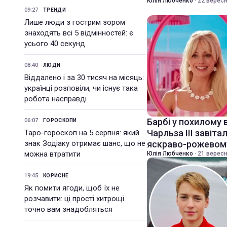
Юлія Любченко
·
22 вересн
09:27
ТРЕНДИ
Лише люди з гострим зором
знаходять всі 5 відмінностей: є
усього 40 секунд
08:40
ЛЮДИ
Віддалено і за 30 тисяч на місяць:
українці розповіли, чи існує така
робота насправді
Барбі у похилому 
06:07
ГОРОСКОПИ
Чарльза III завіта
Таро-гороскоп на 5 серпня: який
знак Зодіаку отримає шанс, що не
яскраво-рожевому
можна втратити
Юлія Любченко
·
21 вересн
19:45
КОРИСНЕ
Як помити ягоди, щоб їх не
розчавити: ці прості хитрощі
точно вам знадобляться