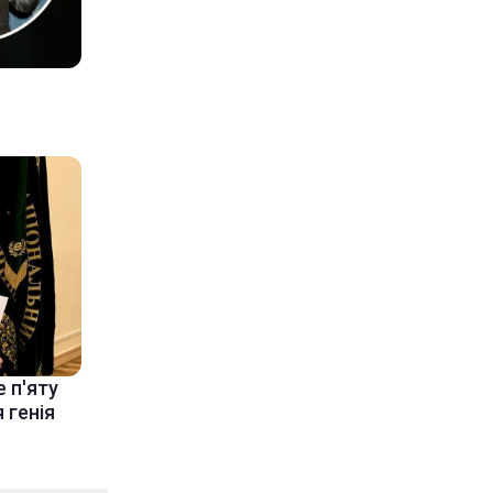
 п'яту
 генія