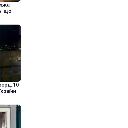
ська
у: що
форд. 10
України