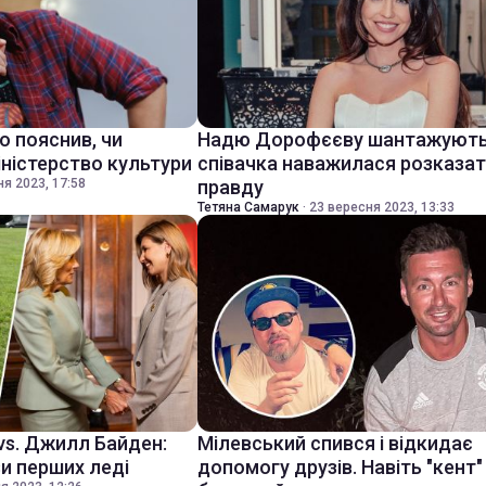
о пояснив, чи
Надю Дорофєєву шантажують 
міністерство культури
співачка наважилася розказа
я 2023, 17:58
правду
Тетяна Самарук
·
23 вересня 2023, 13:33
vs. Джилл Байден:
Мілевський спився і відкидає
и перших леді
допомогу друзів. Навіть "кент"