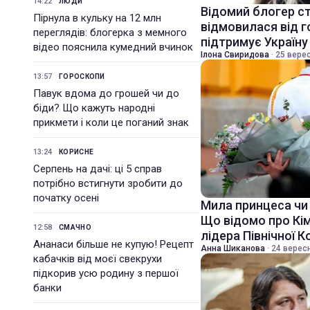
14:22
ЛЮДИ
Відомий блогер ст
Пірнула в кульку на 12 млн
відмовилася від го
переглядів: блогерка з мемного
підтримує Україну
відео пояснила кумедний вчинок
Ілона Свиридова
·
25 верес
13:57
ГОРОСКОПИ
Павук вдома до грошей чи до
біди? Що кажуть народні
прикмети і коли це поганий знак
13:24
КОРИСНЕ
Серпень на дачі: ці 5 справ
потрібно встигнути зробити до
початку осені
Мила принцеса чи
Що відомо про Кім
12:58
СМАЧНО
лідера Північної К
Ананаси більше не купую! Рецепт
Анна Шиканова
·
24 вересн
кабачків від моєї свекрухи
підкорив усю родину з першої
банки