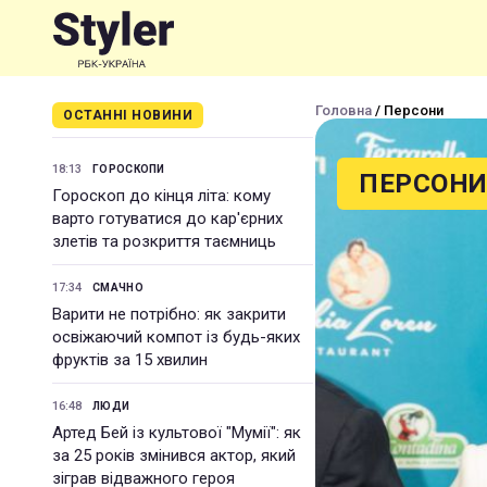
Головна
/ Персони
ОСТАННІ НОВИНИ
18:13
ГОРОСКОПИ
ПЕРСОН
Гороскоп до кінця літа: кому
варто готуватися до кар'єрних
злетів та розкриття таємниць
17:34
СМАЧНО
Варити не потрібно: як закрити
освіжаючий компот із будь-яких
фруктів за 15 хвилин
16:48
ЛЮДИ
Артед Бей із культової "Мумії": як
за 25 років змінився актор, який
зіграв відважного героя