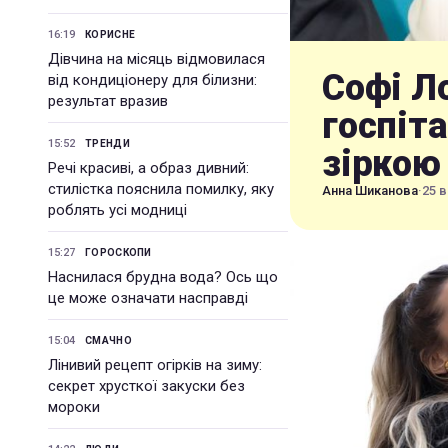
16:19
КОРИСНЕ
Дівчина на місяць відмовилася
Софі Л
від кондиціонеру для білизни:
результат вразив
госпіта
15:52
ТРЕНДИ
зіркою
Речі красиві, а образ дивний:
стилістка пояснила помилку, яку
Анна Шиканова
·
25 в
роблять усі модниці
15:27
ГОРОСКОПИ
Наснилася брудна вода? Ось що
це може означати насправді
15:04
СМАЧНО
Лінивий рецепт огірків на зиму:
секрет хрусткої закуски без
мороки