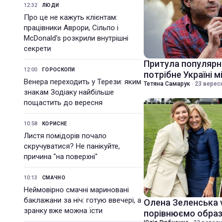
12:32
ЛЮДИ
Про це не кажуть клієнтам:
працівники Аврори, Сільпо і
McDonald's розкрили внутрішні
секрети
Притула популярн
12:00
ГОРОСКОПИ
потрібне Україні 
Венера переходить у Терези: яким
Тетяна Самарук
·
23 вересн
знакам Зодіаку найбільше
пощастить до вересня
10:58
КОРИСНЕ
Листя помідорів почало
скручуватися? Не панікуйте,
причина "на поверхні"
10:13
СМАЧНО
Неймовірно смачні мариновані
баклажани за ніч: готую ввечері, а
Олена Зеленська 
зранку вже можна їсти
порівнюємо образ