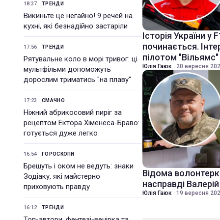
18:37
ТРЕНДИ
Викиньте це негайно! 9 речей на
кухні, які безнадійно застаріли
Історія України у F
починається. Інте
17:56
ТРЕНДИ
пілотом "Вільямс
Рятувальне коло в морі тривог: ці
Юлія Гаюк
·
20 вересня 202
мультфільми допоможуть
дорослим триматись "на плаву"
17:23
СМАЧНО
Ніжний абрикосовий пиріг за
рецептом Ектора Хіменеса-Браво:
готується дуже легко
16:54
ГОРОСКОПИ
Брешуть і оком не ведуть: знаки
Відома волонтерка
Зодіаку, які майстерно
насправді Валері
приховують правду
Юлія Гаюк
·
19 вересня 202
16:12
ТРЕНДИ
Топ-автори, фентезі-вечірка та