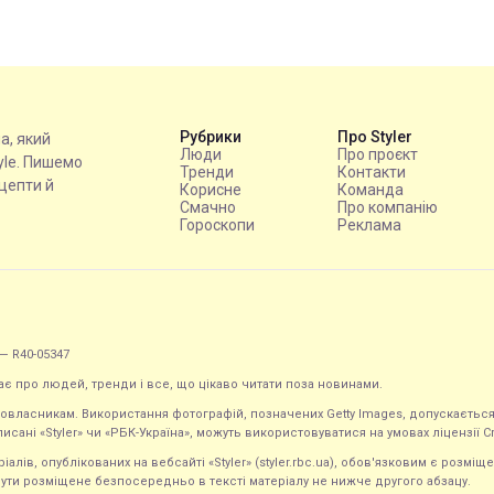
Рубрики
Про Styler
на, який
Люди
Про проєкт
tyle. Пишемо
Тренди
Контакти
ецепти й
Корисне
Команда
Смачно
Про компанію
Гороскопи
Реклама
— R40-05347
ає про людей, тренди і все, що цікаво читати поза новинами.
равовласникам. Використання фотографій, позначених Getty Images, допускаєт
исані «Styler» чи «РБК-Україна», можуть використовуватися на умовах ліцензії Crea
ів, опублікованих на вебсайті «Styler» (styler.rbc.ua), обов'язковим є розміще
ути розміщене безпосередньо в тексті матеріалу не нижче другого абзацу.