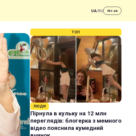
UA
/
RU
rbc.ua
ТОП
ЛЮДИ
Пірнула в кульку на 12 млн
переглядів: блогерка з мемного
відео пояснила кумедний
вчинок