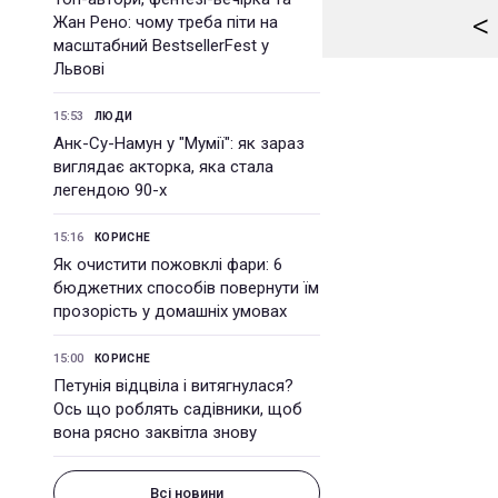
<
Жан Рено: чому треба піти на
масштабний BestsellerFest у
Львові
15:53
ЛЮДИ
Анк-Су-Намун у "Мумії": як зараз
виглядає акторка, яка стала
легендою 90-х
15:16
КОРИСНЕ
Як очистити пожовклі фари: 6
бюджетних способів повернути їм
прозорість у домашніх умовах
15:00
КОРИСНЕ
Петунія відцвіла і витягнулася?
Ось що роблять садівники, щоб
вона рясно заквітла знову
Всі новини