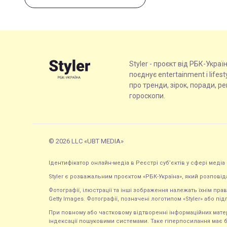
Styler - проєкт від РБК-Украї
поєднує entertainment і lifes
про тренди, зірок, поради, р
гороскопи.
© 2026 LLC «UBT MEDIA»
Ідентифікатор онлайн-медіа в Реєстрі суб’єктів у сфері медіа 
Styler є розважальним проєктом «РБК-Україна», який розповід
Фотографії, ілюстрації та інші зображення належать їхнім п
Getty Images. Фотографії, позначені логотипом «Styler» або підп
При повному або частковому відтворенні інформаційних матеріал
індексації пошуковими системами. Таке гіперпосилання має б