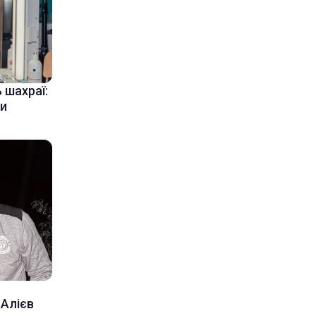
шахраї:
ти
 Алієв