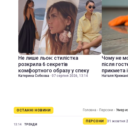
Не лише льон: стилістка
Чому не м
розкрила 6 секретів
після гост
комфортного образу у спеку
прикмета і
Катерина Собкова
·
07 серпня 2026, 13:14
Наталя Крижан
Головна
›
Персони
›
Умер и
ОСТАННІ НОВИНИ
31 жовтня 20
ПЕРСОНИ
13:14
ТРЕНДИ