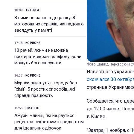
18:09
ТРЕНДИ
З ними не заснеш до ранку: 8
моторошних серіалів, які надовго
засядуть у пам'яті
17:18
КОРИСНЕ
10 речей, якими не можна
протирати екран телефону: вони
можуть його зіпсувати
Фото: Давид Черкасский (
Известного украинс
16:37
КОРИСНЕ
скончался 30 октябр
Мурахи зникнуть з городу без
странице Укранимаф
"хімії": 5 простих способів, які
справді працюють
Сообщается, что цер
до 12:00 часов. Пос
15:55
СМАЧНО
Ажурні млинці, які не рвуться:
в Киеве.
рецепт із секретним інгредієнтом
для ідеальних дірочок
"Завтра, 1 ноября, 