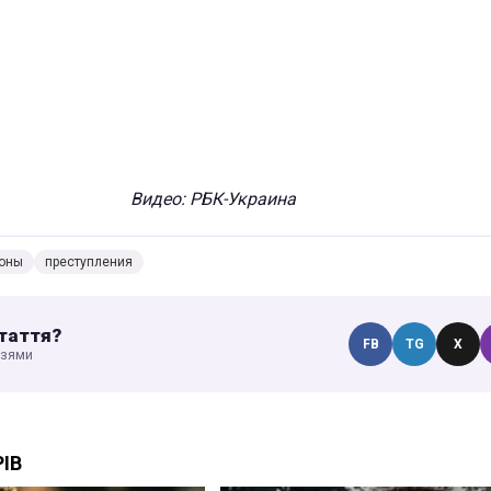
Видео: РБК-Украина
оны
преступления
таття?
FB
TG
X
узями