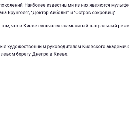
поколений. Наиболее известными из них являются мульт
на Врунгеля", "Доктор Айболит" и "Остров сокровищ".
 том, что в Киеве скончался знаменитый театральный реж
ыл художественным руководителем Киевского академиче
 левом берегу Днепра в Киеве.