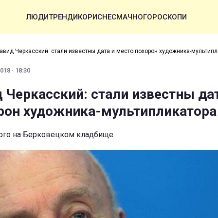
ЛЮДИ
ТРЕНДИ
КОРИСНЕ
СМАЧНО
ГОРОСКОПИ
авид Черкасский: стали известны дата и место похорон художника-мультипл
18 · 18:30
 Черкасский: стали известны дат
рон художника-мультипликатора
ого на Берковецком кладбище