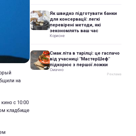
Як швидко підготувати банки
для консервації: легкі
перевірені методи, які
зекономлять ваш час
Корисне
Смак літа в тарілці: це гаспачо
від учасниці "МастерШеф"
підкорює з першої ложки
Смачно
торый
общили на
кино с 10:00
ком кладбище
чем