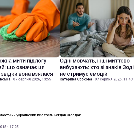
ожна мити підлогу
Одні мовчать, інші миттєво
ей: що означає ця
вибухають: хто зі знаків Зод
 звідки вона взялася
не стримує емоцій
івська
·
07 серпня 2026, 13:55
Катерина Собкова
·
07 серпня 2026, 11:43
звестный украинский писатель Богдан Жолдак
18 · 17:25