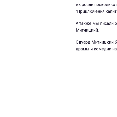
выросли несколько 
"Приключения капита
А также мы писали о
Митницкий.
Эдуард Митницкий б
драмы и комедии на