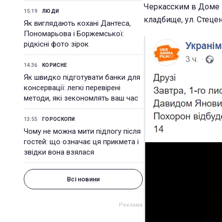
Черкасским в Доме К
15:19
ЛЮДИ
кладбище, ул. Стецен
Як виглядають кохані Дантеса,
Пономарьова і Боржемської:
рідкісні фото зірок
14:36
КОРИСНЕ
Як швидко підготувати банки для
консервації: легкі перевірені
методи, які зекономлять ваш час
13:55
ГОРОСКОПИ
Чому не можна мити підлогу після
гостей: що означає ця прикмета і
звідки вона взялася
Всі новини