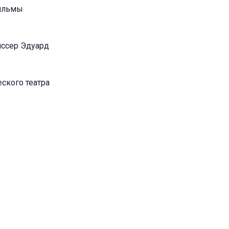
фильмы
иссер Эдуард
ского театра