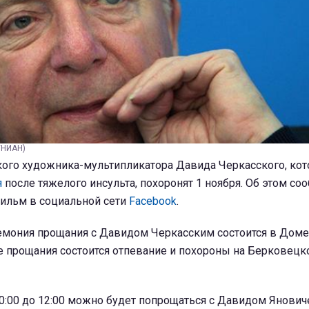
УНИАН)
кого художника-мультипликатора Давида Черкасского, ко
я
после тяжелого инсульта, похоронят 1 ноября. Об этом со
ильм в социальной сети
Facebook
.
емония прощания с Давидом Черкасским состоится в Доме 
ле прощания состоится отпевание и похороны на Берковец
с 10:00 до 12:00 можно будет попрощаться с Давидом Янови