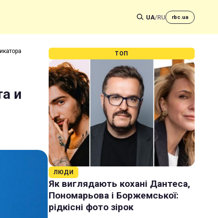
UA
/
RU
rbc.ua
икатора
ТОП
а и
ЛЮДИ
Як виглядають кохані Дантеса,
Пономарьова і Боржемської:
рідкісні фото зірок