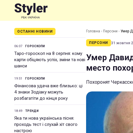
Головна
›
Персони
›
Умер Д
ОСТАННІ НОВИНИ
31 жовтня 20
ПЕРСОНИ
06:07
ГОРОСКОПИ
Таро-гороскоп на 8 серпня: кому
Умер Давид
карти обіцяють успіх, зміни та нові
место похо
шанси
19:51
ГОРОСКОПИ
Похоронят Черкасск
Фінансова удача вже близько: ці
4 знаки Зодіаку можуть
розбагатіти до кінця року
18:49
ТРЕНДИ
Яка ти нова українська пісня:
проходь тест і слухай хіт свого
настрою