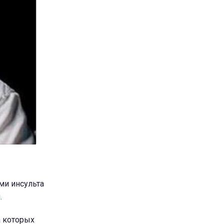
ми инсульта
.
а которых