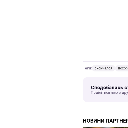
Теги:
скончался
похор
Сподобалась с
Поділіться нею з др