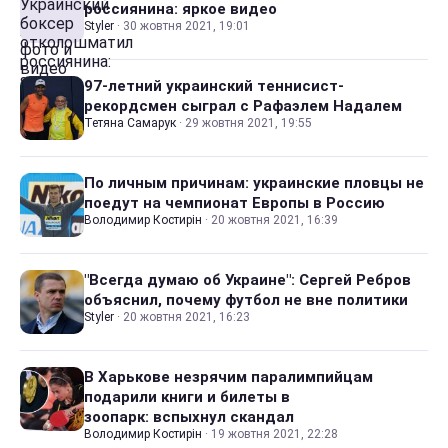
россиянина: яркое видео
Styler
·
30 жовтня 2021, 19:01
97-летний украинский теннисист-
рекордсмен сыграл с Рафаэлем Надалем
Тетяна Самарук
·
29 жовтня 2021, 19:55
По личным причинам: украинские пловцы не
поедут на чемпионат Европы в Россию
Володимир Костирін
·
20 жовтня 2021, 16:39
"Всегда думаю об Украине": Сергей Ребров
объяснил, почему футбол не вне политики
Styler
·
20 жовтня 2021, 16:23
В Харькове незрячим паралимпийцам
подарили книги и билеты в
зоопарк: вспыхнул скандал
Володимир Костирін
·
19 жовтня 2021, 22:28