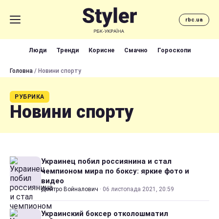
rbc.ua
Люди
Тренди
Корисне
Смачно
Гороскопи
Головна
/ Новини спорту
РУБРИКА
Новини спорту
Украинец побил россиянина и стал
чемпионом мира по боксу: яркие фото и
видео
Дмитро Войналович
·
06 листопада 2021, 20:59
Украинский боксер отколошматил