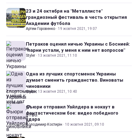
23 и 24 октября на "Металлисте"
грандиозный фестиваль в честь открытия
Академии футбола
Артем Горовенко
·
19 жовтня 2021, 19:07
Петраков оценил ничью Украины с Боснией:
"парни устали, у меня к ним нет вопросов"
Styler
·
13 жовтня 2021, 11:10
Одна из лучших спортсменок Украины
думает сменить гражданство. Виноваты
чиновники
Styler
·
13 жовтня 2021, 10:40
Фьюри отправил Уайлдера в нокаут в
фантастическом бое: видео победного
удара
Володимир Костирін
·
10 жовтня 2021, 09:10