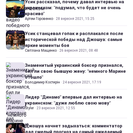
Усик рассказал, почему давал интервью на
украинском: "подумал, что будет не очень
красиво"
Артем Горовенко
·
28 вересня 2021, 15:25
Усик станцевал гопак и расплакался после
исторической победы над Джошуа: самые
яркие моменты боя
Світлана Мащенко
·
26 вересня 2021, 08:48
Знаменитый украинский боксер признался,
бил ли свою бывшую жену: "немного Марине
отошло"
Володимир Костирін
·
24 вересня 2021, 17:19
Лидер "Динамо" впервые дал интервью на
украинском: "дуже люблю свою мову"
Styler
·
23 вересня 2021, 12:55
Джошуа начнет задыхаться: комментатор
дал смелый прогноз на самый ожидаемый