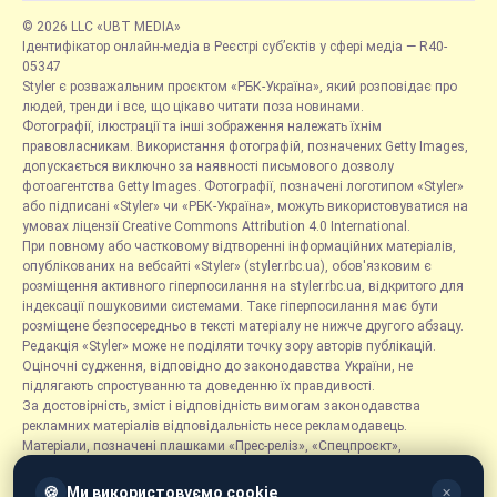
© 2026 LLC «UBT MEDIA»
Ідентифікатор онлайн-медіа в Реєстрі суб’єктів у сфері медіа — R40-
05347
Styler є розважальним проєктом «РБК-Україна», який розповідає про
людей, тренди і все, що цікаво читати поза новинами.
Фотографії, ілюстрації та інші зображення належать їхнім
правовласникам. Використання фотографій, позначених Getty Images,
допускається виключно за наявності письмового дозволу
фотоагентства Getty Images. Фотографії, позначені логотипом «Styler»
або підписані «Styler» чи «РБК-Україна», можуть використовуватися на
умовах ліцензії Creative Commons Attribution 4.0 International.
При повному або частковому відтворенні інформаційних матеріалів,
опублікованих на вебсайті «Styler» (styler.rbc.ua), обов'язковим є
розміщення активного гіперпосилання на styler.rbc.ua, відкритого для
індексації пошуковими системами. Таке гіперпосилання має бути
розміщене безпосередньо в тексті матеріалу не нижче другого абзацу.
Редакція «Styler» може не поділяти точку зору авторів публікацій.
Оціночні судження, відповідно до законодавства України, не
підлягають спростуванню та доведенню їх правдивості.
За достовірність, зміст і відповідність вимогам законодавства
рекламних матеріалів відповідальність несе рекламодавець.
Матеріали, позначені плашками «Прес-реліз», «Спецпроєкт»,
«Партнерський матеріал», «Promo», «Благодійність» та «Резонанс»,
розміщуються на правах реклами.
🍪
Ми використовуємо cookie
✕