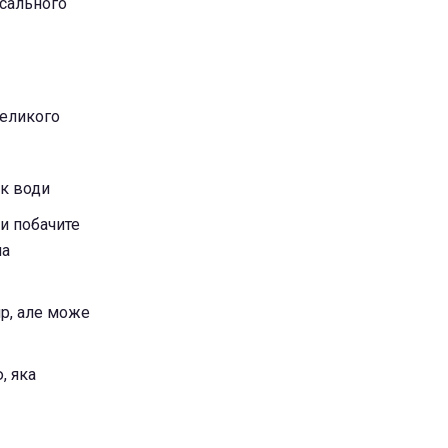
рсального
великого
ок води
и побачите
на
р, але може
, яка