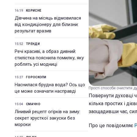
16:19
КОРИСНЕ
Дівчина на місяць відмовилася
від кондиціонеру для білизни:
результат вразив
15:52
ТРЕНДИ
Речі красиві, а образ дивний:
стилістка пояснила помилку, яку
роблять усі модниці
15:27
ГОРОСКОПИ
Наснилася брудна вода? Ось що
Прості способи очистити ду
це може означати насправді
Повернути духовці чи
кілька простих і діє
15:04
СМАЧНО
заощадивши час, сил
Лінивий рецепт огірків на зиму:
секрет хрусткої закуски без
мороки
Про це повідомляє
Р