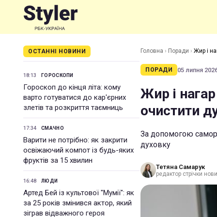
Головна
›
Поради
›
Жир і на
ОСТАННІ НОВИНИ
05 липня 2026
ПОРАДИ
18:13
ГОРОСКОПИ
Гороскоп до кінця літа: кому
Жир і нагар
варто готуватися до кар'єрних
очистити д
злетів та розкриття таємниць
17:34
СМАЧНО
За допомогою саморо
Варити не потрібно: як закрити
духовку
освіжаючий компот із будь-яких
фруктів за 15 хвилин
Тетяна Самарук
редактор стрічки нов
16:48
ЛЮДИ
Артед Бей із культової "Мумії": як
за 25 років змінився актор, який
зіграв відважного героя