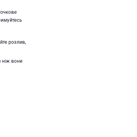
точкове
римуйтесь
йте розлив,
 ніж вони