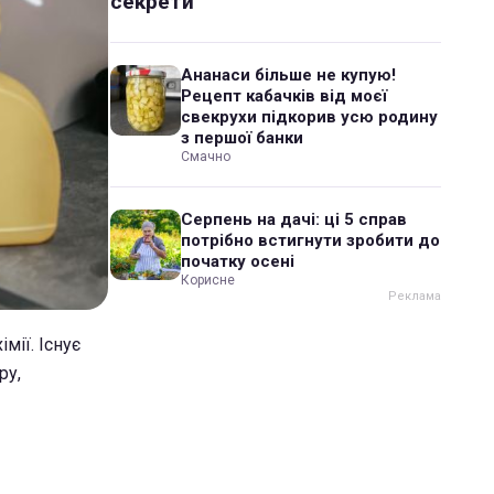
секрети
Ананаси більше не купую!
Рецепт кабачків від моєї
свекрухи підкорив усю родину
з першої банки
Смачно
Серпень на дачі: ці 5 справ
потрібно встигнути зробити до
початку осені
Корисне
мії. Існує
ру,