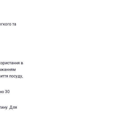
гкого та
користання в
бажанням
иття посуду,
но 30
тину. Для