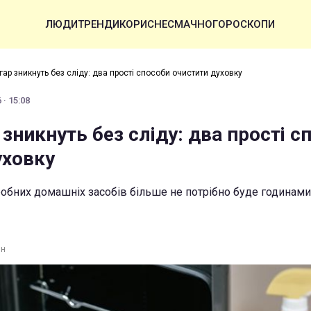
ЛЮДИ
ТРЕНДИ
КОРИСНЕ
СМАЧНО
ГОРОСКОПИ
гар зникнуть без сліду: два прості способи очистити духовку
 · 15:08
 зникнуть без сліду: два прості с
уховку
бних домашніх засобів більше не потрібно буде годинами
ин