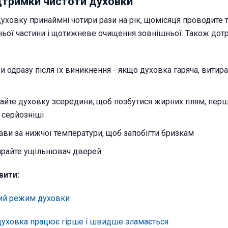
дтримки чистоти духовки
уховку принаймні чотири рази на рік, щомісяця проводите 
ньої частини і щотижневе очищення зовнішньої. Також дот
и одразу після їх виникнення - якщо духовка гаряча, витира
айте духовку зсередини, щоб позбутися жирних плям, перш
 серйозніші
рави за нижчої температури, щоб запобігти бризкам
тирайте ущільнювач дверей
вити:
ий режим духовки
духовка працює гірше і швидше зламається