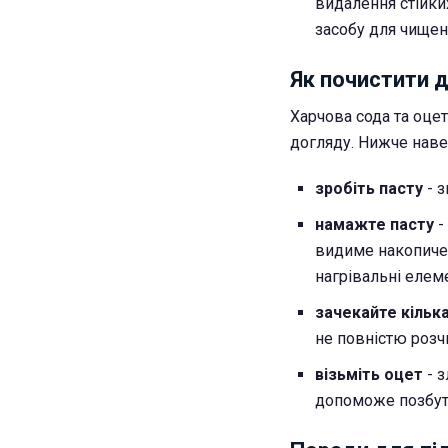
видалення стійки
засобу для чище
Як почистити 
Харчова сода та оце
догляду. Нижче нав
зробіть пасту
- 
намажте пасту
-
видиме накопиченн
нагрівальні елем
зачекайте кілька
не повністю розч
візьміть оцет
- 
допоможе позбут