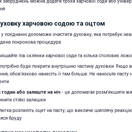
х забруднень можна додати трохи харчової соди або уніве
ння
духовку харчовою содою та оцтом
т у поєднанні допоможе очистити духовку, яка потребує не
едена покрокова процедура:
змішайте
пів склянки харчової соди та кілька столових лож
 потрібно буде покрити внутрішню частину духовки. Якщо в
я, обов’язково нанесіть її там більше. Не наносьте пасту 
енти
 годин або залиште на ніч
- це допомагає розм’якшити жи
инити стійкі залишки
злегка розпиліть оцет на пасту, що викличе шиплячу реакцію
ися бруду