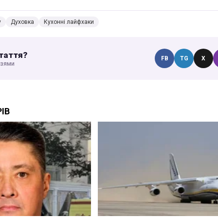
у
Духовка
Кухонні лайфхаки
таття?
FB
TG
X
узями