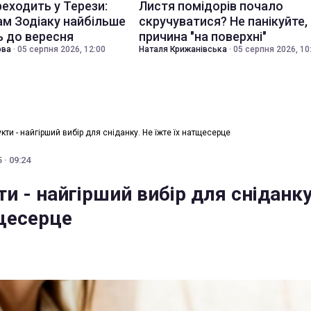
еходить у Терези:
Листя помідорів почало
ам Зодіаку найбільше
скручуватися? Не панікуйте,
 до вересня
причина "на поверхні"
ова
·
05 серпня 2026, 12:00
Наталя Крижанівська
·
05 серпня 2026, 10
укти - найгірший вибір для сніданку. Не їжте їх натщесерце
 · 09:24
ти - найгірший вибір для сніданку
тщесерце