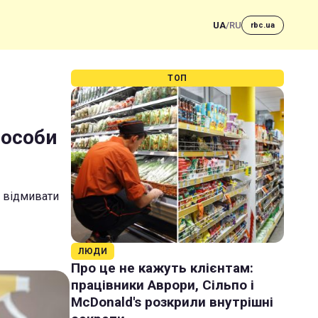
UA
/
RU
rbc.ua
ТОП
пособи
 відмивати
ЛЮДИ
Про це не кажуть клієнтам:
працівники Аврори, Сільпо і
McDonald's розкрили внутрішні