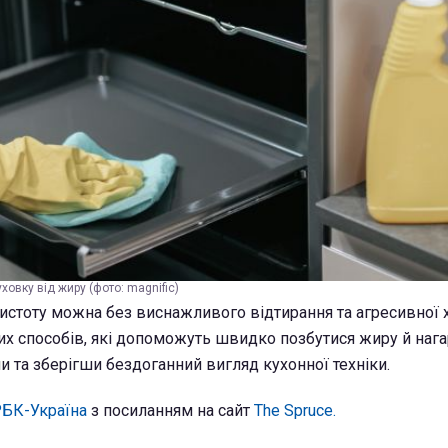
ховку від жиру (фото: magnific)
стоту можна без виснажливого відтирання та агресивної хі
вих способів, які допоможуть швидко позбутися жиру й нага
и та зберігши бездоганний вигляд кухонної техніки.
БК-Україна
з посиланням на сайт
The Spruce.