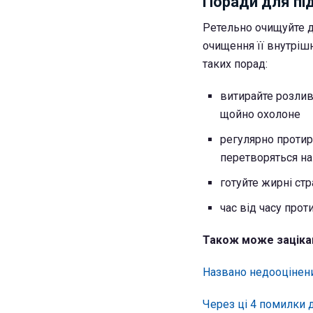
Поради для пі
Ретельно очищуйте д
очищення її внутріш
таких порад:
витирайте розлив
щойно охолоне
регулярно протир
перетворяться на
готуйте жирні ст
час від часу про
Також може заціка
Названо недооцінен
Через ці 4 помилки 