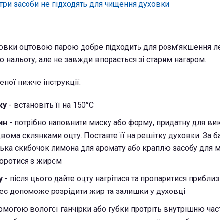
 три засоби не підходять для чищення духовки
овки оцтовою парою добре підходить для розм’якшення ле
 нальоту, але не завжди впорається зі старим нагаром.
ної нижче інструкції:
ку
- встановіть її на 150°C
чин
- потрібно наповнити миску або форму, придатну для ви
двома склянками оцту. Поставте її на решітку духовки. За 
ька скибочок лимона для аромату або краплю засобу для м
оротися з жиром
ку
- після цього дайте оцту нагрітися та пропаритися приблиз
ес допоможе розрідити жир та залишки у духовці
омогою вологої ганчірки або губки протріть внутрішню час