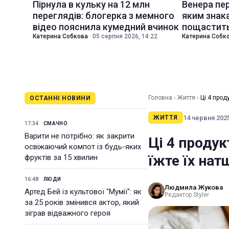
Пірнула в кульку на 12 млн
Венера пер
переглядів: блогерка з мемного
яким знак
відео пояснила кумедний вчинок
пощастить
Катерина Собкова
·
05 серпня 2026, 14:22
Катерина Собк
Головна
›
Життя
›
Ці 4 прод
ОСТАННІ НОВИНИ
14 червня 2025
ЖИТТЯ
17:34
СМАЧНО
Варити не потрібно: як закрити
Ці 4 продук
освіжаючий компот із будь-яких
їжте їх на
фруктів за 15 хвилин
16:48
ЛЮДИ
Людмила Жукова
Артед Бей із культової "Мумії": як
Редактор Styler
за 25 років змінився актор, який
зіграв відважного героя