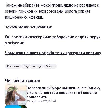
Також не збирайте мокрі плоди, якщо на рослинах є
ознаки грибкових захворювань. Волога сприяє
поширенню інфекції.
Також може зацікавити:
Які рослини категорично заборонено садити поруч
з огірками
Чому жовтіє листя огірків та як врятувати рослину
Рослини
Сад і огород
Огірки
Читайте також
Небезпечний Марс змінить знак Зодіаку:
у кого почнеться нове життя і кому не
пощастить
09 серпня 2026, 18:41