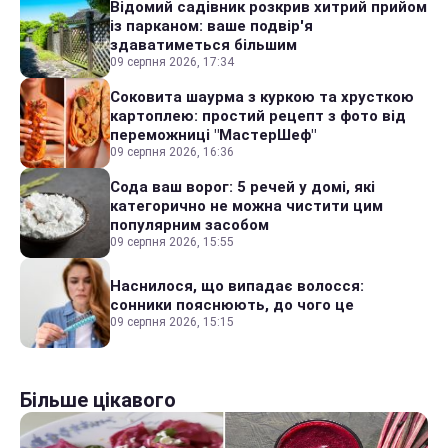
Відомий садівник розкрив хитрий прийом
із парканом: ваше подвір'я
здаватиметься більшим
09 серпня 2026, 17:34
Соковита шаурма з куркою та хрусткою
картоплею: простий рецепт з фото від
переможниці "МастерШеф"
09 серпня 2026, 16:36
Сода ваш ворог: 5 речей у домі, які
категорично не можна чистити цим
популярним засобом
09 серпня 2026, 15:55
Наснилося, що випадає волосся:
сонники пояснюють, до чого це
09 серпня 2026, 15:15
Більше цікавого