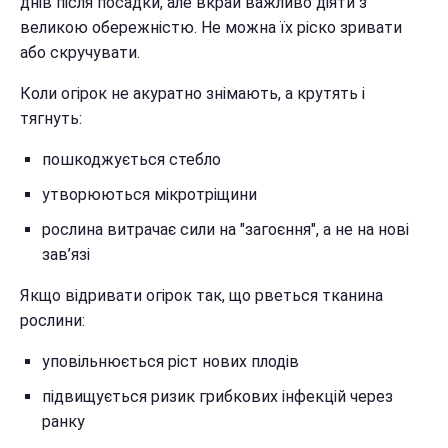
днів після посадки, але вкрай важливо діяти з
великою обережністю. Не можна їх ріско зривати
або скручувати.
Коли огірок не акуратно знімають, а крутять і
тягнуть:
пошкоджується стебло
утворюються мікротріщини
рослина витрачає сили на "загоєння", а не на нові
зав’язі
Якщо відривати огірок так, що рветься тканина
рослини:
уповільнюється ріст нових плодів
підвищується ризик грибкових інфекцій через
ранку