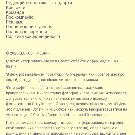
Редакційна політика і стандарти
Контакти
Команда
Про компанію
Реклама
Правила користування
Правова інформація
Політика конфіденційності
© 2026 LLC «UBT MEDIA»
Ідентифікатор онлайн-медіа в Реєстрі суб’єктів у сфері медіа — R40-
05347
Styler є розважальним проєктом «РБК-Україна», який розповідає про
людей, тренди і все, що цікаво читати поза новинами.
Фотографії, ілюстрації та інші зображення належать їхнім
правовласникам. Використання фотографій, позначених Getty Images,
допускається виключно за наявності письмового дозволу
фотоагентства Getty Images. Фотографії, позначені логотипом «Styler»
або підписані «Styler» чи «РБК-Україна», можуть використовуватися на
умовах ліцензії Creative Commons Attribution 4.0 International.
При повному або частковому відтворенні інформаційних матеріалів,
опублікованих на вебсайті «Styler» (styler.rbc.ua), обов'язковим є
розміщення активного гіперпосилання на styler.rbc.ua, відкритого для