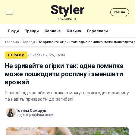
rbc.ua
Люди
Тренди
Корисне
Смачно
Гороскопи
Головна
›
Поради
›
Не зривайте огірки так: одна помилка може пошкодити 
ПОРАДИ
26 червня 2026, 16:03
Не зривайте огірки так: одна помилка
може пошкодити рослину і зменшити
врожай
Різкі дії під час збору врожаю можуть пошкодити рослину
та навіть призвести до загибелі
Тетяна Самарук
редактор стрічки новин