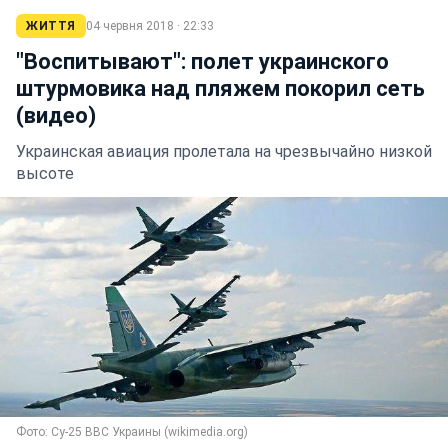
ЖИТТЯ
04 червня 2018 · 22:33
"Воспитывают": полет украинского
штурмовика над пляжем покорил сеть
(видео)
Украинская авиация пролетала на чрезвычайно низкой
высоте
Фото: Су-25 ВВС Украины (wikimedia.org)