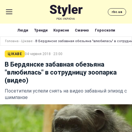
rbc.ua
Люди
Тренди
Корисне
Смачно
Гороскопи
Головна
›
Цікаве
›
В Бердянске забавная обезьяна "влюбилась" в сотрудни
ЦІКАВЕ
04 червня 2018 · 23:00
В Бердянске забавная обезьяна
"влюбилась" в сотрудницу зоопарка
(видео)
Посетители успели снять на видео забавный эпизод с
шимпанзе