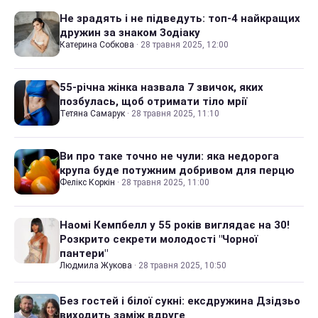
Не зрадять і не підведуть: топ-4 найкращих
дружин за знаком Зодіаку
Катерина Собкова
·
28 травня 2025, 12:00
55-річна жінка назвала 7 звичок, яких
позбулась, щоб отримати тіло мрії
Тетяна Самарук
·
28 травня 2025, 11:10
Ви про таке точно не чули: яка недорога
крупа буде потужним добривом для перцю
Фелікс Коркін
·
28 травня 2025, 11:00
Наомі Кемпбелл у 55 років виглядає на 30!
Розкрито секрети молодості "Чорної
пантери"
Людмила Жукова
·
28 травня 2025, 10:50
Без гостей і білої сукні: ексдружина Дзідзьо
виходить заміж вдруге