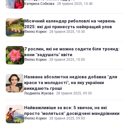
Катерина Собкова
·
28 травня 2025, 10:40
Місячний календар риболовлі на червень
2025: які дні принесуть найкращий улов
Фелікс Коркін
·
28 травня 2025, 10:30
7 рослин, які не можна садити біля троянд:
вони "задушать" квіти
Фелікс Коркін
·
28 травня 2025, 10:00
Названа абсолютна недієва добавка "для
краси та молодості", на яку українки
викидають гроші
Людмила Жукова
·
28 травня 2025, 09:30
Найважливіше за все: 5 звичок, на які
просто "моляться" досвідчені мандрівники
Фелікс Коркін
·
28 травня 2025, 09:00