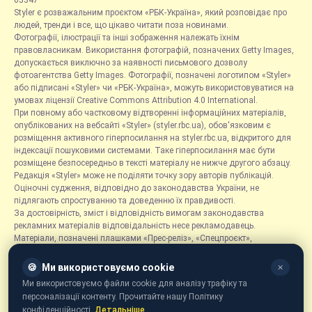
05347
Styler є розважальним проєктом «РБК-Україна», який розповідає про
людей, тренди і все, що цікаво читати поза новинами.
Фотографії, ілюстрації та інші зображення належать їхнім
правовласникам. Використання фотографій, позначених Getty Images,
допускається виключно за наявності письмового дозволу
фотоагентства Getty Images. Фотографії, позначені логотипом «Styler»
або підписані «Styler» чи «РБК-Україна», можуть використовуватися на
умовах ліцензії Creative Commons Attribution 4.0 International.
При повному або частковому відтворенні інформаційних матеріалів,
опублікованих на вебсайті «Styler» (styler.rbc.ua), обов'язковим є
розміщення активного гіперпосилання на styler.rbc.ua, відкритого для
індексації пошуковими системами. Таке гіперпосилання має бути
розміщене безпосередньо в тексті матеріалу не нижче другого абзацу.
Редакція «Styler» може не поділяти точку зору авторів публікацій.
Оціночні судження, відповідно до законодавства України, не
підлягають спростуванню та доведенню їх правдивості.
За достовірність, зміст і відповідність вимогам законодавства
рекламних матеріалів відповідальність несе рекламодавець.
Матеріали, позначені плашками «Прес-реліз», «Спецпроєкт»,
«Партнерський матеріал», «Promo», «Благодійність» та «Резонанс»,
розміщуються на правах реклами.
🍪
Ми використовуємо cookie
✕
Рубрика «Новини компаній» є інформаційним форматом, що містить
Ми використовуємо файли cookie для аналізу трафіку та
новини, повідомлення та оголошення, пов'язані з діяльністю
персоналізації контенту. Прочитайте нашу Політику
компаній, і ґрунтується на інформації, наданій відповідними
конфіденційності.
Детальніше