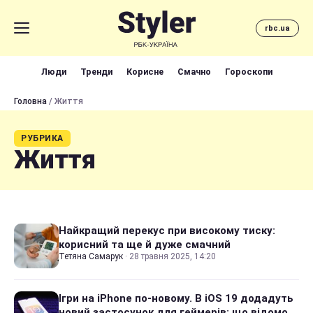
rbc.ua
Люди
Тренди
Корисне
Смачно
Гороскопи
Головна
/ Життя
РУБРИКА
Життя
Найкращий перекус при високому тиску:
корисний та ще й дуже смачний
Тетяна Самарук
·
28 травня 2025, 14:20
Ігри на iPhone по-новому. В iOS 19 додадуть
новий застосунок для геймерів: що відомо