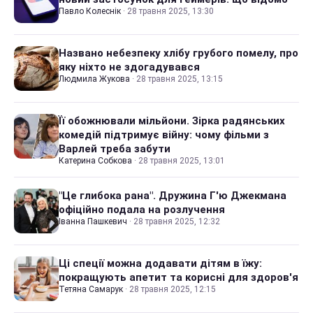
Павло Колеснік
·
28 травня 2025, 13:30
Названо небезпеку хлібу грубого помелу, про
яку ніхто не здогадувався
Людмила Жукова
·
28 травня 2025, 13:15
Її обожнювали мільйони. Зірка радянських
комедій підтримує війну: чому фільми з
Варлей треба забути
Катерина Собкова
·
28 травня 2025, 13:01
"Це глибока рана". Дружина Г'ю Джекмана
офіційно подала на розлучення
Іванна Пашкевич
·
28 травня 2025, 12:32
Ці спеції можна додавати дітям в їжу:
покращують апетит та корисні для здоров'я
Тетяна Самарук
·
28 травня 2025, 12:15