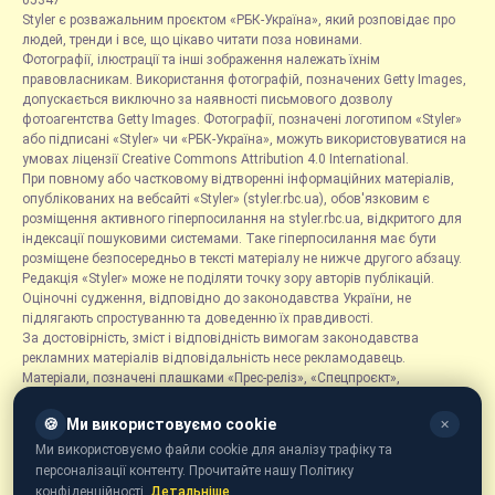
05347
Styler є розважальним проєктом «РБК-Україна», який розповідає про
людей, тренди і все, що цікаво читати поза новинами.
Фотографії, ілюстрації та інші зображення належать їхнім
правовласникам. Використання фотографій, позначених Getty Images,
допускається виключно за наявності письмового дозволу
фотоагентства Getty Images. Фотографії, позначені логотипом «Styler»
або підписані «Styler» чи «РБК-Україна», можуть використовуватися на
умовах ліцензії Creative Commons Attribution 4.0 International.
При повному або частковому відтворенні інформаційних матеріалів,
опублікованих на вебсайті «Styler» (styler.rbc.ua), обов'язковим є
розміщення активного гіперпосилання на styler.rbc.ua, відкритого для
індексації пошуковими системами. Таке гіперпосилання має бути
розміщене безпосередньо в тексті матеріалу не нижче другого абзацу.
Редакція «Styler» може не поділяти точку зору авторів публікацій.
Оціночні судження, відповідно до законодавства України, не
підлягають спростуванню та доведенню їх правдивості.
За достовірність, зміст і відповідність вимогам законодавства
рекламних матеріалів відповідальність несе рекламодавець.
Матеріали, позначені плашками «Прес-реліз», «Спецпроєкт»,
«Партнерський матеріал», «Promo», «Благодійність» та «Резонанс»,
розміщуються на правах реклами.
🍪
Ми використовуємо cookie
✕
Рубрика «Новини компаній» є інформаційним форматом, що містить
Ми використовуємо файли cookie для аналізу трафіку та
новини, повідомлення та оголошення, пов'язані з діяльністю
персоналізації контенту. Прочитайте нашу Політику
компаній, і ґрунтується на інформації, наданій відповідними
конфіденційності.
Детальніше