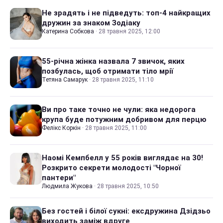
Не зрадять і не підведуть: топ-4 найкращих
дружин за знаком Зодіаку
Катерина Собкова
·
28 травня 2025, 12:00
55-річна жінка назвала 7 звичок, яких
позбулась, щоб отримати тіло мрії
Тетяна Самарук
·
28 травня 2025, 11:10
Ви про таке точно не чули: яка недорога
крупа буде потужним добривом для перцю
Фелікс Коркін
·
28 травня 2025, 11:00
Наомі Кемпбелл у 55 років виглядає на 30!
Розкрито секрети молодості "Чорної
пантери"
Людмила Жукова
·
28 травня 2025, 10:50
Без гостей і білої сукні: ексдружина Дзідзьо
виходить заміж вдруге