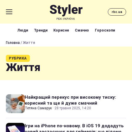
rbc.ua
Люди
Тренди
Корисне
Смачно
Гороскопи
Головна
/ Життя
РУБРИКА
Життя
Найкращий перекус при високому тиску:
корисний та ще й дуже смачний
Тетяна Самарук
·
28 травня 2025, 14:20
Ігри на iPhone по-новому. В iOS 19 додадуть
новий застосунок для геймерів: що відомо