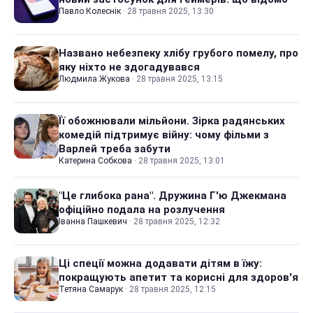
Павло Колеснік
·
28 травня 2025, 13:30
Названо небезпеку хлібу грубого помелу, про
яку ніхто не здогадувався
Людмила Жукова
·
28 травня 2025, 13:15
Її обожнювали мільйони. Зірка радянських
комедій підтримує війну: чому фільми з
Варлей треба забути
Катерина Собкова
·
28 травня 2025, 13:01
"Це глибока рана". Дружина Г'ю Джекмана
офіційно подала на розлучення
Іванна Пашкевич
·
28 травня 2025, 12:32
Ці спеції можна додавати дітям в їжу:
покращують апетит та корисні для здоров'я
Тетяна Самарук
·
28 травня 2025, 12:15