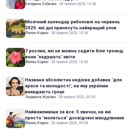
Катерина Собкова
·
28 травня 2025, 10:40
Місячний календар риболовлі на червень
2025: які дні принесуть найкращий улов
Фелікс Коркін
·
28 травня 2025, 10:30
7 рослин, які не можна садити біля троянд:
вони "задушать" квіти
Фелікс Коркін
·
28 травня 2025, 10:00
Названа абсолютна недієва добавка "для
краси та молодості", на яку українки
викидають гроші
Людмила Жукова
·
28 травня 2025, 09:30
Найважливіше за все: 5 звичок, на які
просто "моляться" досвідчені мандрівники
Фелікс Коркін
·
28 травня 2025, 09:00