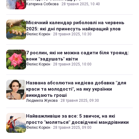
Катерина Собкова
·
28 травня 2025, 10:40
Місячний календар риболовлі на червень
2025: які дні принесуть найкращий улов
Фелікс Коркін
·
28 травня 2025, 10:30
7 рослин, які не можна садити біля троянд:
вони "задушать" квіти
Фелікс Коркін
·
28 травня 2025, 10:00
Названа абсолютна недієва добавка "для
краси та молодості", на яку українки
викидають гроші
Людмила Жукова
·
28 травня 2025, 09:30
Найважливіше за все: 5 звичок, на які
просто "моляться" досвідчені мандрівники
Фелікс Коркін
·
28 травня 2025, 09:00