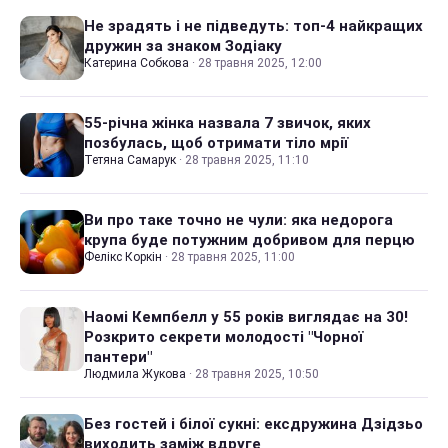
Не зрадять і не підведуть: топ-4 найкращих
дружин за знаком Зодіаку
Катерина Собкова
·
28 травня 2025, 12:00
55-річна жінка назвала 7 звичок, яких
позбулась, щоб отримати тіло мрії
Тетяна Самарук
·
28 травня 2025, 11:10
Ви про таке точно не чули: яка недорога
крупа буде потужним добривом для перцю
Фелікс Коркін
·
28 травня 2025, 11:00
Наомі Кемпбелл у 55 років виглядає на 30!
Розкрито секрети молодості "Чорної
пантери"
Людмила Жукова
·
28 травня 2025, 10:50
Без гостей і білої сукні: ексдружина Дзідзьо
виходить заміж вдруге