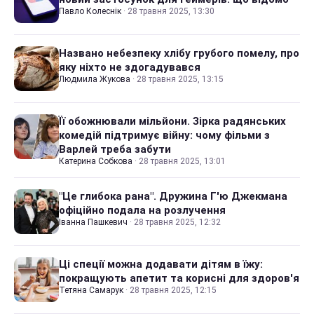
Павло Колеснік
·
28 травня 2025, 13:30
Названо небезпеку хлібу грубого помелу, про
яку ніхто не здогадувався
Людмила Жукова
·
28 травня 2025, 13:15
Її обожнювали мільйони. Зірка радянських
комедій підтримує війну: чому фільми з
Варлей треба забути
Катерина Собкова
·
28 травня 2025, 13:01
"Це глибока рана". Дружина Г'ю Джекмана
офіційно подала на розлучення
Іванна Пашкевич
·
28 травня 2025, 12:32
Ці спеції можна додавати дітям в їжу:
покращують апетит та корисні для здоров'я
Тетяна Самарук
·
28 травня 2025, 12:15