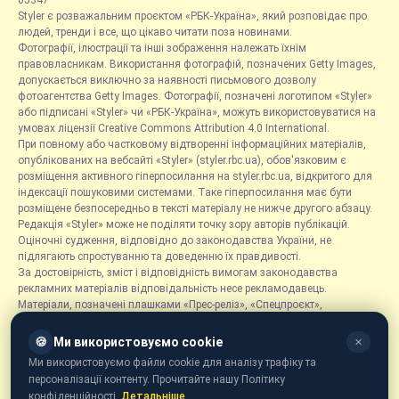
05347
Styler є розважальним проєктом «РБК-Україна», який розповідає про
людей, тренди і все, що цікаво читати поза новинами.
Фотографії, ілюстрації та інші зображення належать їхнім
правовласникам. Використання фотографій, позначених Getty Images,
допускається виключно за наявності письмового дозволу
фотоагентства Getty Images. Фотографії, позначені логотипом «Styler»
або підписані «Styler» чи «РБК-Україна», можуть використовуватися на
умовах ліцензії Creative Commons Attribution 4.0 International.
При повному або частковому відтворенні інформаційних матеріалів,
опублікованих на вебсайті «Styler» (styler.rbc.ua), обов'язковим є
розміщення активного гіперпосилання на styler.rbc.ua, відкритого для
індексації пошуковими системами. Таке гіперпосилання має бути
розміщене безпосередньо в тексті матеріалу не нижче другого абзацу.
Редакція «Styler» може не поділяти точку зору авторів публікацій.
Оціночні судження, відповідно до законодавства України, не
підлягають спростуванню та доведенню їх правдивості.
За достовірність, зміст і відповідність вимогам законодавства
рекламних матеріалів відповідальність несе рекламодавець.
Матеріали, позначені плашками «Прес-реліз», «Спецпроєкт»,
«Партнерський матеріал», «Promo», «Благодійність» та «Резонанс»,
розміщуються на правах реклами.
🍪
Ми використовуємо cookie
✕
Рубрика «Новини компаній» є інформаційним форматом, що містить
Ми використовуємо файли cookie для аналізу трафіку та
новини, повідомлення та оголошення, пов'язані з діяльністю
персоналізації контенту. Прочитайте нашу Політику
компаній, і ґрунтується на інформації, наданій відповідними
конфіденційності.
Детальніше