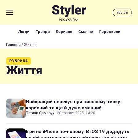
rbc.ua
Люди
Тренди
Корисне
Смачно
Гороскопи
Головна
/ Життя
РУБРИКА
Життя
Найкращий перекус при високому тиску:
корисний та ще й дуже смачний
Тетяна Самарук
·
28 травня 2025, 14:20
Ігри на iPhone по-новому. В iOS 19 додадуть
новий застосунок для геймерів: що відомо