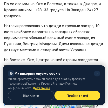
По ее словам, на Юге и Востоке, а также в Днепре, и
Кропивницком - +28+33 градуса. На Западе +24+27
градусов.
Наталия рассказала, что дожди с грозами завтра, 10
июля наиболее вероятны в западных областях -
поднимается облачный влажный очаг с запада, из
Румынии, Венгрии, Молдовы. Днем локальные дожди
дотянут местами в северной части Украины.
На Востоке, Юге, Центре нашей страны ожидается
сухая солнечная погода.
🍪
Ми використовуємо cookie
✕
Ми використовуємо файли cookie для аналізу трафіку та
персоналізації контенту. Прочитайте нашу Політику
конфіденційності.
Детальніше
Відхилити
Прийняти всі