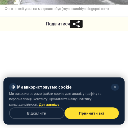
Фото: столб упал на микроавтобус (myalexandriya.blogspot.com)
Поділитися
🍪
Ми використовуємо cookie
✕
Ми використовуємо файли cookie для аналізу трафіку та
персоналізації контенту. Прочитайте нашу Політику
конфіденційності.
Детальніше
Відхилити
Прийняти всі