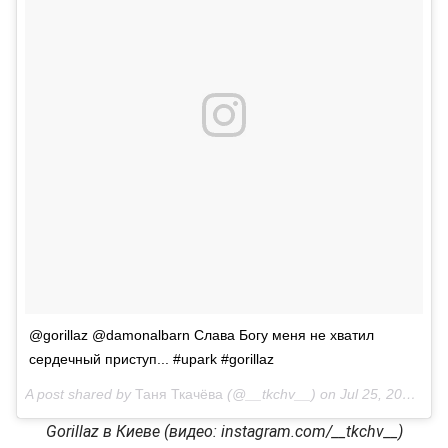
@gorillaz @damonalbarn Слава Богу меня не хватил
сердечный приступ... #upark #gorillaz
A post shared by
Таня Ткачёва
(@__tkchv__) on
Jul 25, 2018 at 2:39pm PDT
Gorillaz в Киеве (видео: instagram.com/__tkchv__)