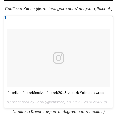
Gorillaz в Киеве (фото: instagram.com/margarita_tkachuk)
#gorillaz #uparkfestival #upark2018 #upark #clinteastwood
A post shared by
Anna
(@annsillec) on
Jul 25, 2018 at 4:19pm PDT
Gorillaz в Киеве (видео: instagram.com/annsillec)