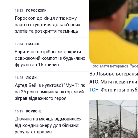
18:13
ГОРОСКОПИ
Гороскоп до кінця літа: кому
варто готуватися до кар'єрних
злетів та розкриття таємниць
17:34
СМАЧНО
Варити не потрібно: як закрити
освіжаючий компот із будь-яких
фруктів за 15 хвилин
Фото: Матч ветеранов (fa
Во Львове ветераны 
16:48
ЛЮДИ
АТО. Матч посвятил
Артед Бей із культової "Мумії": як
ТСН
. Фото игры опу
за 25 років змінився актор, який
зіграв відважного героя
16:19
КОРИСНЕ
Дівчина на місяць відмовилася
від кондиціонеру для білизни:
результат вразив