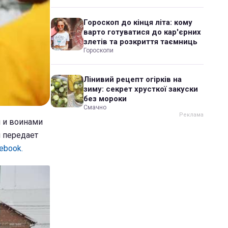
Гороскоп до кінця літа: кому
варто готуватися до кар'єрних
злетів та розкриття таємниць
Гороскопи
Лінивий рецепт огірків на
зиму: секрет хрусткої закуски
без мороки
Смачно
и и воинами
 передает
ebook.