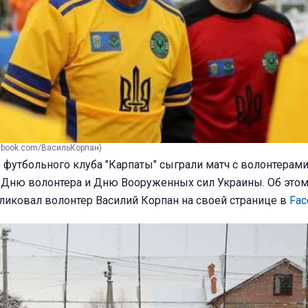
cebook.com/ВасильКорпан)
футбольного клуба "Карпаты" сыграли матч с волонтерам
и Дню волонтера и Дню Вооруженных сил Украины. Об этом
бликовал волонтер Василий Корпан на своей странице в
Fac