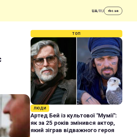
UA
/
RU
rbc.ua
ТОП
с
ЛЮДИ
Артед Бей із культової "Мумії":
як за 25 років змінився актор,
який зіграв відважного героя