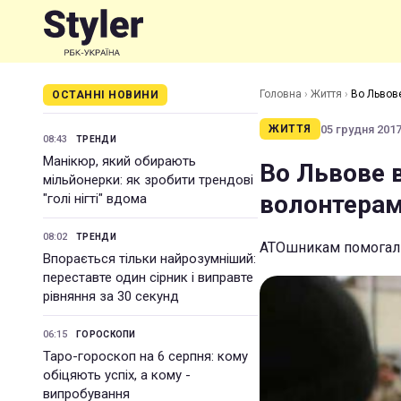
Головна
›
Життя
›
Во Львов
ОСТАННІ НОВИНИ
05 грудня 2017 
ЖИТТЯ
08:43
ТРЕНДИ
Манікюр, який обирають
Во Львове 
мільйонерки: як зробити трендові
волонтерам
"голі нігті" вдома
08:02
ТРЕНДИ
АТОшникам помогал 
Впорається тільки найрозумніший:
переставте один сірник і виправте
рівняння за 30 секунд
06:15
ГОРОСКОПИ
Таро-гороскоп на 6 серпня: кому
обіцяють успіх, а кому -
випробування