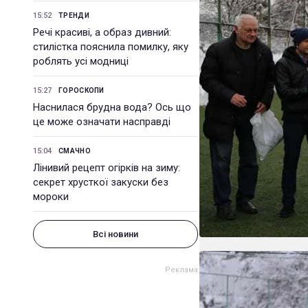
15:52
ТРЕНДИ
Речі красиві, а образ дивний:
стилістка пояснила помилку, яку
роблять усі модниці
15:27
ГОРОСКОПИ
Наснилася брудна вода? Ось що
це може означати насправді
15:04
СМАЧНО
Лінивий рецепт огірків на зиму:
секрет хрусткої закуски без
мороки
Всі новини