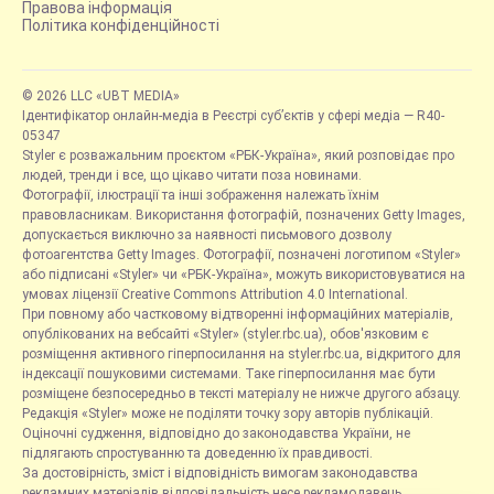
Правова інформація
Політика конфіденційності
© 2026 LLC «UBT MEDIA»
Ідентифікатор онлайн-медіа в Реєстрі суб’єктів у сфері медіа — R40-
05347
Styler є розважальним проєктом «РБК-Україна», який розповідає про
людей, тренди і все, що цікаво читати поза новинами.
Фотографії, ілюстрації та інші зображення належать їхнім
правовласникам. Використання фотографій, позначених Getty Images,
допускається виключно за наявності письмового дозволу
фотоагентства Getty Images. Фотографії, позначені логотипом «Styler»
або підписані «Styler» чи «РБК-Україна», можуть використовуватися на
умовах ліцензії Creative Commons Attribution 4.0 International.
При повному або частковому відтворенні інформаційних матеріалів,
опублікованих на вебсайті «Styler» (styler.rbc.ua), обов'язковим є
розміщення активного гіперпосилання на styler.rbc.ua, відкритого для
індексації пошуковими системами. Таке гіперпосилання має бути
розміщене безпосередньо в тексті матеріалу не нижче другого абзацу.
Редакція «Styler» може не поділяти точку зору авторів публікацій.
Оціночні судження, відповідно до законодавства України, не
підлягають спростуванню та доведенню їх правдивості.
За достовірність, зміст і відповідність вимогам законодавства
рекламних матеріалів відповідальність несе рекламодавець.