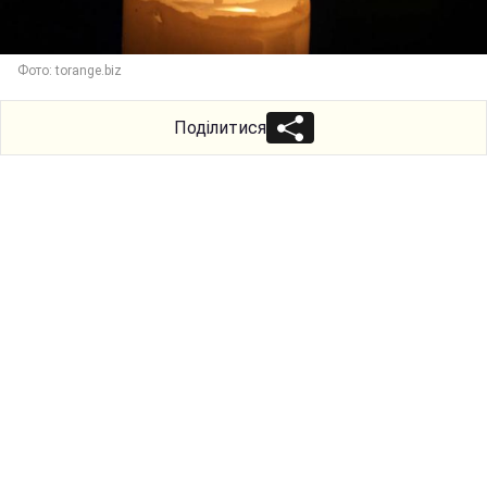
Фото: torange.biz
Поділитися