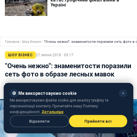
Головна
›
Шоу бізнес
›
"Очень нежно": знаменитости поразили сеть фото в
ШОУ БІЗНЕС
27 липня 2018 · 09:17
"Очень нежно": знаменитости поразили
сеть фото в образе лесных мавок
Ефросинина, Осадчая и Кухар предстали в
потрясающих образах
🍪
Ми використовуємо cookie
✕
Ми використовуємо файли cookie для аналізу трафіку та
персоналізації контенту. Прочитайте нашу Політику
конфіденційності.
Детальніше
Відхилити
Прийняти всі