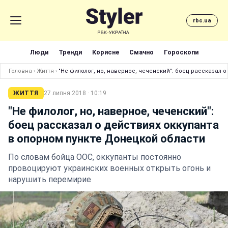
rbc.ua
Люди
Тренди
Корисне
Смачно
Гороскопи
Головна
›
Життя
›
"Не филолог, но, наверное, чеченский": боец рассказал 
ЖИТТЯ
27 липня 2018 · 10:19
"Не филолог, но, наверное, чеченский":
боец рассказал о действиях оккупанта
в опорном пункте Донецкой области
По словам бойца ООС, оккупанты постоянно
провоцируют украинских военных открыть огонь и
нарушить перемирие