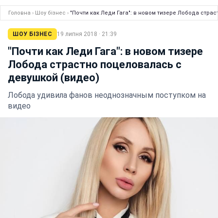
Головна
›
Шоу бізнес
›
"Почти как Леди Гага": в новом тизере Лобода стра
ШОУ БІЗНЕС
19 липня 2018 · 21:39
"Почти как Леди Гага": в новом тизере
Лобода страстно поцеловалась с
девушкой (видео)
Лобода удивила фанов неоднозначным поступком на
видео