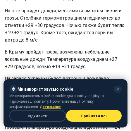
На юге пройдут дожди, местами возможны ливни и
грозы. Столбики термометров днем поднимутся до
отметки +29 +30 градусов. Ночью также будет тепло
+19 +21 градус. Кроме того, ожидаются порывы
ветра до 8 м/с.
В Крыму пройдет гроза, возможны небольшие
локальные дожди. Температура воздуха днем +27
+29 градусов, ночью +19 +21 градус.
На западе Украины будет ветрено и дождливо.
Местами порывы ветра достигнут 8-10 м/с.
🍪
Ми використовуємо cookie
✕
Синоптики прогнозируют ливни и грозы. Температура
Ми використовуємо файли cookie для аналізу трафіку та
воздуха днем составит +24 +26 градусов, в Ужгороде
персоналізації контенту. Прочитайте нашу Політику
до +27 градусов. Ночью от +16 до +18 градусов.
конфіденційності.
Детальніше
Відхилити
Прийняти всі
В центральной части страны пройдут дожди с
грозами. Температура воздуха днем достигнет +24