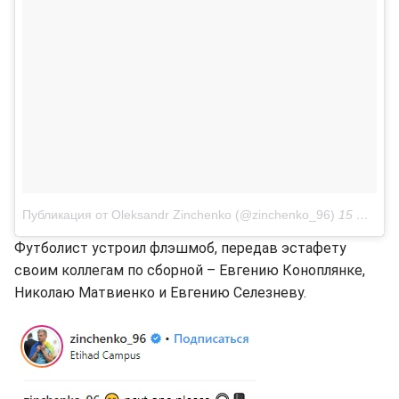
Публикация от Oleksandr Zinchenko (@zinchenko_96)
15 Июл 2018 в 11:11 PDT
Футболист устроил флэшмоб, передав эстафету
своим коллегам по сборной – Евгению Коноплянке,
Николаю Матвиенко и Евгению Селезневу.