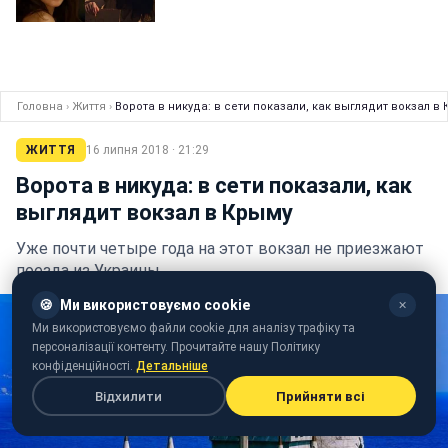
Головна
›
Життя
›
Ворота в никуда: в сети показали, как выглядит вокзал в
ЖИТТЯ
16 липня 2018 · 21:29
Ворота в никуда: в сети показали, как
выглядит вокзал в Крыму
Уже почти четыре года на этот вокзал не приезжают
поезда из Украины
🍪
Ми використовуємо cookie
✕
Ми використовуємо файли cookie для аналізу трафіку та
персоналізації контенту. Прочитайте нашу Політику
конфіденційності.
Детальніше
Відхилити
Прийняти всі